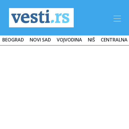
BEOGRAD
NOVI SAD
VOJVODINA
NIŠ
CENTRALNA 