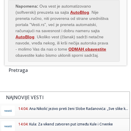
Napomena:
Ova vest je automatizovano
(softverski) preuzeta sa sajta
AutoBlog
. Nije
preneta ručno, niti proverena od strane uredništva
portala "Vesti.rs", već je preneta automatski,
računajući na savesnost i dobru nameru sajta
AutoBlog
. Ukoliko vest (članak) sadrži netačne
navode, vređa nekog, ili krši nečija autorska prava
- molimo Vas da nas o tome
ODMAH obavestite
obavestite kako bismo uklonili sporni sadržaj.
Pretraga
NAJNOVIJE VESTI
14:04:
Ana Nikolić jezivo preti ženi Slobe Radanovića: „Sve slike k...
14:04:
Kula: Za vikend zatvoren put između Kule i Crvenke