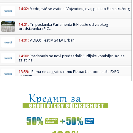
14:02:
Medojević se vratio u Vojvodinu, ovaj put kao član stručnog
...
14:01:
Tri poslanika Parlamenta BiH traže od visokog
predstavnika i PIC...
14:01:
VIDEO: Test MG4 EV Urban
14:00:
Predstavio se novi predsednik Sudijske komisije: "Ko se
zaleti na...
13:59:
I Ruma će zaigrati u ritmu Ekspa: U subotu stiže EXPO
karavan
13:57:
VOŠA TRAŽI NOVI TRIJUMF: Savić upozorava pred Radnik –
nema ...
13:55:
Fugees spremaju novu muziku poslije tri decenije
13:55:
NATO napao Rusiju?