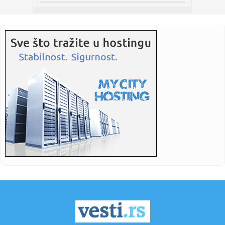
13:46:
Nesuglasice zbog "Majke Makedonije" u Novom Sadu:
Konačna reč G...
13:45:
Saslušani zbog 85 kilograma droge: VJT traži pritvor za
trojicu...
13:45:
JP Vojvodinašume: Požar u Deliblatskoj peščari zahvatio
više...
13:45:
MEDO SE VRATIO U VOŠU: Medojević završio igračku
karijeru i p...
13:43:
Zubac, Hezonja i Šarić predvode Hrvatsku u kvalifikacijama
13:42:
Kula: Vatrogasci iz Kule pomažu u gašenju požara na
području ...
13:41:
Goran Bare & Majke i Zoster na 59. Gitarijadi u Zaječaru
13:41:
NTP 2 u Nišu otvara vrata u septembru: Prostor za više od
50 ko...