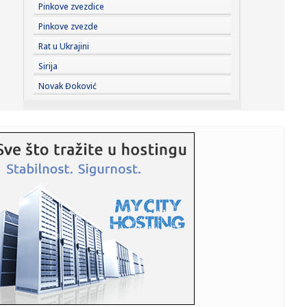
15:48:
Preokret Sitija protiv Madriđana
Pinkove zvezdice
Pinkove zvezde
15:43:
Luka mora još jednom da se razvede, pa tek onda Aniti da
Rat u Ukrajini
izgovor...
Sirija
15:40:
Pad proizvodnje u nuklearnoj elektrani Pakš ugrožava
Novak Đoković
mađarsku ...
15:38:
Umalo sudar na aerodromu u Sidneju, povređen član
posade
15:35:
Počela podjela besplatnih udžbenika: Dobiće ih više od
80.000...
15:35:
Objavljen prvi snimak Modžtabe Hamneija, desna strana
lica mu se...
15:35:
Slavio pobjedu krug prije kraja pa ostao "kratkih rukava"
(VIDEO)
15:35:
Bor pao na kupače na plaži u Hrvatskoj, povrijeđeno dvoje
odra...
15:35:
Papa pozvao na prekid sukoba: U Ukrajini i Rusiji stradaju
nevini...