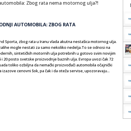
VODNJI AUTOMOBILA: ZBOG RATA
 Sporta, zbog rata u Iranu vlada akutna nestašica motornog ulja.
 zalihe mogle nestati za samo nekoliko nedelja.To se odnosi na
odernih, sintetičkih motornih ulja potrebnih u gotovo svim novijim
 i 20 posto svetske proizvodnje baznih ulja. Evropa uvozi čak 72
 sada toliko ozbiljna da nemački proizvođači automobila očajnički
izazove cenovni šok, pa čak i da oteža servise, upozoravaju...