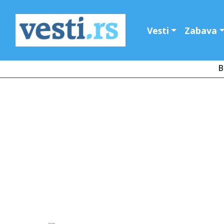
Vesti
Zabava
B