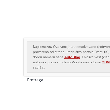
Napomena:
Ova vest je automatizovano (softvers
proverena od strane uredništva portala "Vesti.rs",
dobru nameru sajta
AutoBlog
. Ukoliko vest (čla
autorska prava - molimo Vas da nas o tome
ODMA
sadržaj.
Pretraga