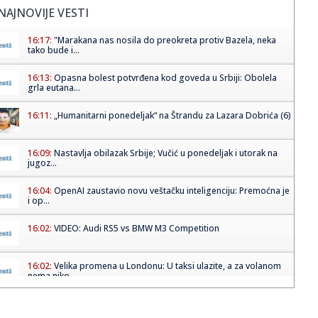
NAJNOVIJE VESTI
16:17:
"Marakana nas nosila do preokreta protiv Bazela, neka
tako bude i...
16:13:
Opasna bolest potvrđena kod goveda u Srbiji: Obolela
grla eutana...
16:11:
„Humanitarni ponedeljak“ na Štrandu za Lazara Dobrića (6)
16:09:
Nastavlja obilazak Srbije; Vučić u ponedeljak i utorak na
jugoz...
16:04:
OpenAI zaustavio novu veštačku inteligenciju: Premoćna je
i op...
16:02:
VIDEO: Audi RS5 vs BMW M3 Competition
16:02:
Velika promena u Londonu: U taksi ulazite, a za volanom
nema niko...
16:02:
Oglasio se Albanac posle UFC Beograd: "Bog
blagoslovio Srbiju" VI...