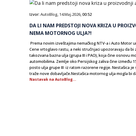
Izvor:
AutoBlog
,
14.Maj.2026
, 00:52
DA LI NAM PREDSTOJI NOVA KRIZA U PROIZ
NEMA MOTORNOG ULJA?!
Prema novim izveštajima nemačkog NTV-a i Auto Motor und
Cene vrtoglavo rastu, a neki stručnjaci upozoravaju da bi
takozvana bazna ulja (grupa III i PAO), koja čine osnovu m
automobilima. Zemlje oko Persijskog zaliva čine između 15
posto ulja grupe III iz ratom razorene regije. Nestašica je
traže nove dobavljače.Nestašica motornog ulja mogla bi da 
Nastavak na AutoBlog...