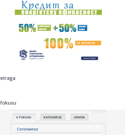
16:01:
Upozorenje iz Moskve zbog Kosova: "Opasno je maštati"
16:01:
Ako vam je promakla „qipao” haljina iz Zare, pronašli smo
za...
16:00:
Drama u Parizu: Starija žena ušetala u crkvu sa bombama
15:58:
Raspored sahrana za ponedeljak, 10. avgust
15:57:
VLAHOVIĆU NA STO STIGLO 50 MILIONA EVRA: Bešiktaš
retraga
krenuo svim ...
15:56:
Dobre vesti iz Deliblatske peščare! Čaušić: Situacija
daleko...
 fokusu
15:54:
Ko kontroliše svetske sirovine? Kina neprikosnovena, a
evo ko je...
U FOKUSU
KATEGORIJE
ARHIVA
15:49:
Brnabić: "Palo priznanje blokadera – kad pobede dovode
Severin...
Coronavirus