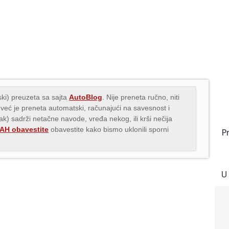
ki) preuzeta sa sajta
AutoBlog
. Nije preneta ručno, niti
 već je preneta automatski, računajući na savesnost i
nak) sadrži netačne navode, vređa nekog, ili krši nečija
H obavestite
obavestite kako bismo uklonili sporni
P
U