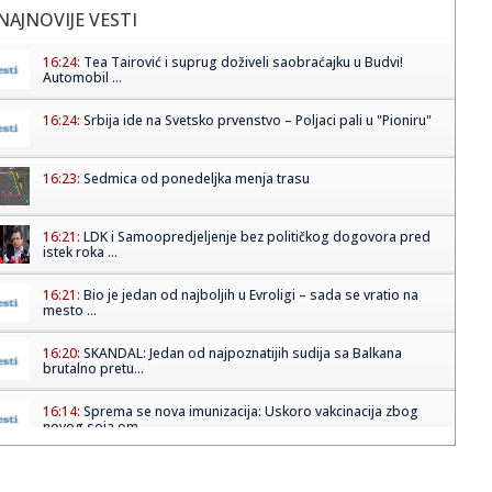
NAJNOVIJE VESTI
16:24:
Tea Tairović i suprug doživeli saobraćajku u Budvi!
Automobil ...
16:24:
Srbija ide na Svetsko prvenstvo – Poljaci pali u "Pioniru"
16:23:
Sedmica od ponedeljka menja trasu
16:21:
LDK i Samoopredjeljenje bez političkog dogovora pred
istek roka ...
16:21:
Bio je jedan od najboljih u Evroligi – sada se vratio na
mesto ...
16:20:
SKANDAL: Jedan od najpoznatijih sudija sa Balkana
brutalno pretu...
16:14:
Sprema se nova imunizacija: Uskoro vakcinacija zbog
novog soja om...
16:11:
Meksiko stao uz Infantina i okrenuo leđa KONKAKAF