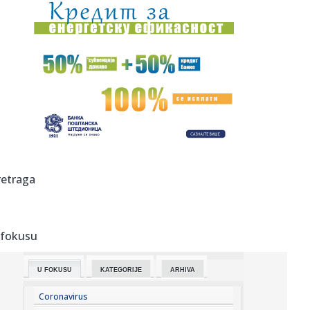
16:05:
Намирнице које не треба вечерати ...
16:06:
Terzić: "Kiurti i antisrpski političari otvoreno mrze i
napadaj...
16:01:
VIDEO: 2027 Mercedes C klase
16:00:
Mega nastavlja tradiciju: Ponovo se spremaju protiv NCAA
ekipa
16:00:
FOTO: Posle otmice, povratka i oporavka u Srbiji, orao
retraga
Feliks naj...
16:00:
JGSP: Linije 7A i 7B menjaju trasu od 10. do 12. avgusta
 fokusu
15:59:
Zatvara se put između Sombora i Kule zbog radova
U FOKUSU
KATEGORIJE
ARHIVA
15:59:
Tužna ispovest supruge Brusa Vilisa o njegovoj bolesti:
"Stalno ...
Coronavirus