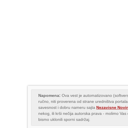
Napomena:
Ova vest je automatizovano (softvers
ručno, niti proverena od strane uredništva portala
savesnost i dobru nameru sajta
Nezavisne Novi
nekog, ili krši nečija autorska prava - molimo Va
bismo uklonili sporni sadržaj.