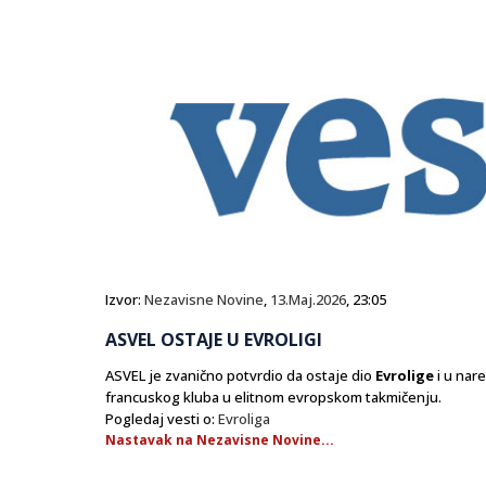
Izvor:
Nezavisne Novine
,
13.Maj.2026
, 23:05
ASVEL OSTAJE U EVROLIGI
ASVEL je zvanično potvrdio da ostaje dio
Evrolige
i u nar
francuskog kluba u elitnom evropskom takmičenju.
Pogledaj vesti o:
Evroliga
Nastavak na Nezavisne Novine...