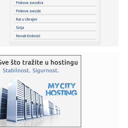
15:57:
Monako "puca" visoko – kako doći do Lukakua?
Pinkove zvezdice
Pinkove zvezde
15:56:
BABA JE CRNO-BELI: Partizan predstavio novo pojačanje!
Rat u Ukrajini
Sirija
15:55:
Pljuskovi već stigli u delove Srbije, a tek se očekuje
Novak Đoković
grmljavi...
15:55:
Ključne sirovine ruše rekorde: Cena samo jedne skočila za
622 ...
15:54:
Turci narušili vazdušni prostor Grčke – 17 puta
15:52:
Viktor Orban stigao u Guču; Seo među goste, naručio pivo
i srp...
15:47:
Blokaderi ponovo napadaju SPC; Ješić crkvu optužio za
požare ...
15:44:
Otkrivena laboratorija maruhuane kod Smedereva: Policija
zaplenil...
15:43:
Čak 90 odsto razgovora završilo se u 5. minutu kad smo
počeli ...