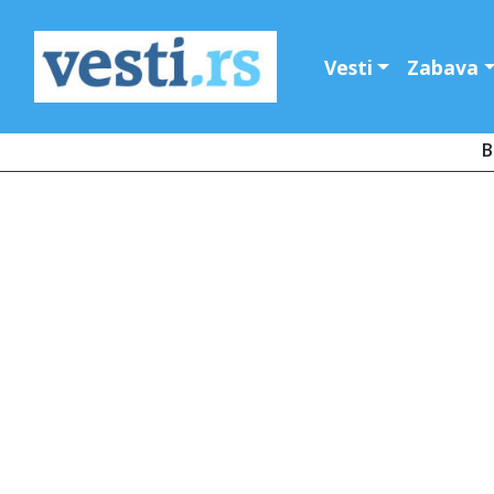
Vesti
Zabava
B