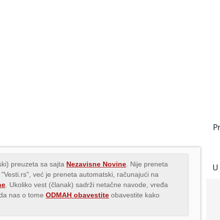
P
ki) preuzeta sa sajta
Nezavisne Novine
. Nije preneta
U
 "Vesti.rs", već je preneta automatski, računajući na
ne
. Ukoliko vest (članak) sadrži netačne navode, vređa
s da nas o tome
ODMAH obavestite
obavestite kako