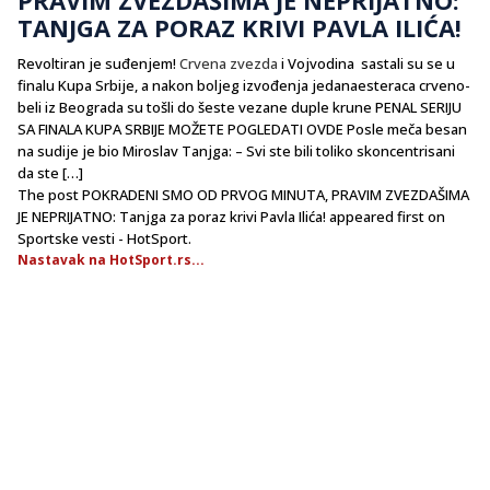
TANJGA ZA PORAZ KRIVI PAVLA ILIĆA!
Revoltiran je suđenjem!
Crvena zvezda
i Vojvodina sastali su se u
finalu Kupa Srbije, a nakon boljeg izvođenja jedanaesteraca crveno-
beli iz Beograda su tošli do šeste vezane duple krune PENAL SERIJU
SA FINALA KUPA SRBIJE MOŽETE POGLEDATI OVDE Posle meča besan
na sudije je bio Miroslav Tanjga: – Svi ste bili toliko skoncentrisani
da ste […]
The post POKRADENI SMO OD PRVOG MINUTA, PRAVIM ZVEZDAŠIMA
JE NEPRIJATNO: Tanjga za poraz krivi Pavla Ilića! appeared first on
Sportske vesti - HotSport.
Nastavak na HotSport.rs...