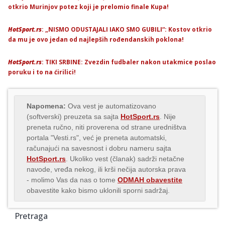
otkrio Murinjov potez koji je prelomio finale Kupa!
HotSport.rs
: „NISMO ODUSTAJALI IAKO SMO GUBILI“: Kostov otkrio
da mu je ovo jedan od najlepših rođendanskih poklona!
HotSport.rs
: TIKI SRBINE: Zvezdin fudbaler nakon utakmice poslao
poruku i to na ćirilici!
Napomena:
Ova vest je automatizovano
(softverski) preuzeta sa sajta
HotSport.rs
. Nije
preneta ručno, niti proverena od strane uredništva
portala "Vesti.rs", već je preneta automatski,
računajući na savesnost i dobru nameru sajta
HotSport.rs
. Ukoliko vest (članak) sadrži netačne
navode, vređa nekog, ili krši nečija autorska prava
- molimo Vas da nas o tome
ODMAH obavestite
obavestite kako bismo uklonili sporni sadržaj.
Pretraga