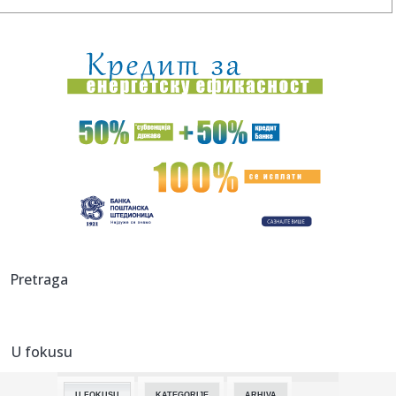
16:44:
Saša Tomić SRCE Vranje: Troškovi za građane i parking, a
bez ...
16:43:
Haos kod Omana: Nepoznati projektil pogodio brod FOTO
16:43:
Spoljna politika Srbije
16:43:
Menjaju se pravila za poreze u Srbiji! Predlog već u
Skupštini,...
16:42:
BEŠIKTAŠ NE DOLAZI DA STATIRA: Čelnik otkrio veliki plan,
pa p...
16:36:
SafeJournalists: Hitno identifikovati i kazniti osobe koje
Pretraga
prete ...
16:36:
Pavlović odigrao poluvreme – Stanković dobio pola sata
protiv...
U fokusu
16:32:
Fudbal: Radnik na teškom iskušenju u Novom Sadu
U FOKUSU
KATEGORIJE
ARHIVA