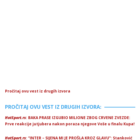
Pročitaj ovu vest iz drugih izvora
PROČITAJ OVU VEST IZ DRUGIH IZVORA:
HotSport.rs
: BAKA PRASE IZGUBIO MILIONE ZBOG CRVENE ZVEZDE:
Prve reakcije jutjubera nakon poraza njegove Voše u finalu Kupa!
HotSport.rs
: “INTER – SIJENA MI JE PROŠLA KROZ GLAVU”: Stanković