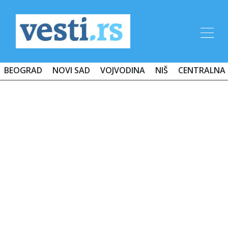
BEOGRAD
NOVI SAD
VOJVODINA
NIŠ
CENTRALNA 