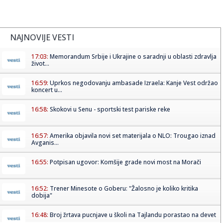
NAJNOVIJE VESTI
17:03:
Memorandum Srbije i Ukrajine o saradnji u oblasti zdravlja
život...
16:59:
Uprkos negodovanju ambasade Izraela: Kanje Vest održao
koncert u...
16:58:
Skokovi u Senu - sportski test pariske reke
16:57:
Amerika objavila novi set materijala o NLO: Trougao iznad
Avganis...
16:55:
Potpisan ugovor: Komšije grade novi most na Morači
16:52:
Trener Minesote o Goberu: "Žalosno je koliko kritika
dobija"
16:48:
Broj žrtava pucnjave u školi na Tajlandu porastao na devet