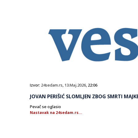
Izvor:
24sedam.rs
,
13.Maj.2026
, 22:06
JOVAN PERIŠIĆ SLOMLJEN ZBOG SMRTI MAJK
Pevač se oglasio
Nastavak na 24sedam.rs...