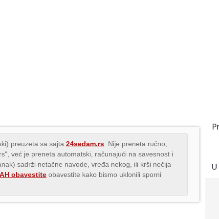
P
ki) preuzeta sa sajta
24sedam.rs
. Nije preneta ručno,
.rs", već je preneta automatski, računajući na savesnost i
lanak) sadrži netačne navode, vređa nekog, ili krši nečija
U
H obavestite
obavestite kako bismo uklonili sporni