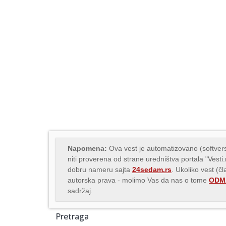
Napomena:
Ova vest je automatizovano (softvers
niti proverena od strane uredništva portala "Vesti
dobru nameru sajta
24sedam.rs
. Ukoliko vest (č
autorska prava - molimo Vas da nas o tome
ODMA
sadržaj.
Pretraga