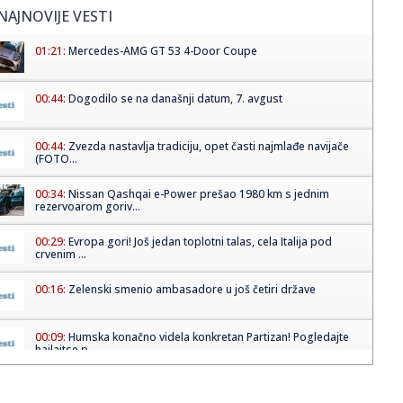
NAJNOVIJE VESTI
01:21:
Mercedes-AMG GT 53 4-Door Coupe
00:44:
Dogodilo se na današnji datum, 7. avgust
00:44:
Zvezda nastavlja tradiciju, opet časti najmlađe navijače
(FOTO...
00:34:
Nissan Qashqai e-Power prešao 1980 km s jednim
rezervoarom goriv...
00:29:
Evropa gori! Još jedan toplotni talas, cela Italija pod
crvenim ...
00:16:
Zelenski smenio ambasadore u još četiri države
00:09:
Humska konačno videla konkretan Partizan! Pogledajte
hajlajtse p...
00:05:
Roganović ne pomišlja na opuštanje: Uvek ima mesta za
napredak...