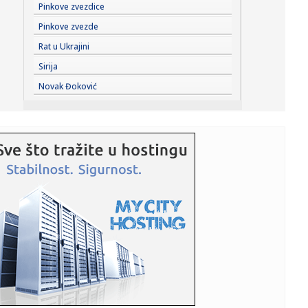
23:41:
Marinović nakon pobjede: Zaslužili smo još koji gol, ali
Pinkove zvezdice
svaka...
Pinkove zvezde
23:41:
Može li ljetna avantura ipak nekako prerasti u ozbiljnu
Rat u Ukrajini
vezu?
Sirija
23:38:
Partizan demolirao Tobol, Ilić konačno zadovoljan: Na
Novak Đoković
momente j...
23:36:
U Minhenu krenula serijska proizvodnja potpuno
električnog BMW-a...
23:35:
Otkriveni detalji pucnjave na američki konzulat; Iza svega
stoji...
23:34:
PRE PAR MESECI SANJALI TITULU, SADA IH SVI DEMOLIRAJU:
Benfika si...
23:33:
Težak udes žene iz BiH: Bmw-om se „zakucala“ u zid, na
nju ...
23:33:
Kratak predah od vrućina: Pljuskovi noćas stižu u region,
osvj...
23:33:
Osuđen provalnik iz BiH, branio se da je krao za liječenje
ćer...