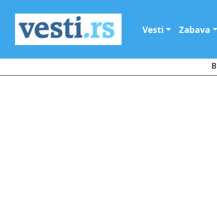
Vesti
Zabava
B