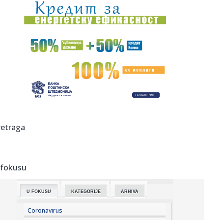
00:04:
Vukotić ne zna ko je Baba: "Vidim da ga svi hvale"
00:01:
Na današnji dan, 7. avgust
23:59:
U predgrađu Damaska podignut autobus u vazduh, dve
osobe poginul...
23:55:
ROMAŠČENKO POSLE POTOPA U HUMSKOJ: Jedna stvar
posebno ga je ra...
23:54:
Aleksić: "Nemamo čega da se plašimo u Kazahstanu"
retraga
VIDEO
23:48:
Trener Tobola: "Hteli smo da Partizan napada po krilu"
 fokusu
23:47:
Škoda Peaq u serijskoj proizvodnji
U FOKUSU
KATEGORIJE
ARHIVA
23:44:
"Mesi bi bio Pikaso" VIDEO
Coronavirus