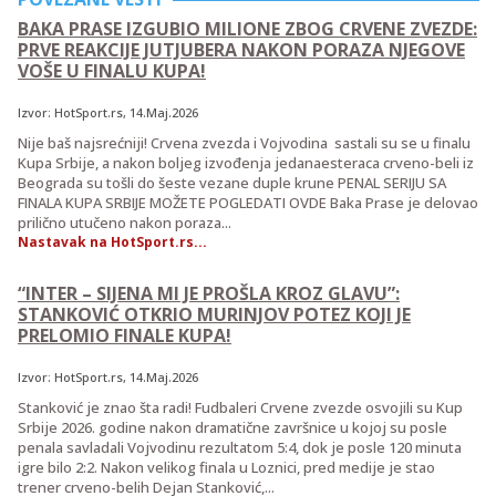
BAKA PRASE IZGUBIO MILIONE ZBOG CRVENE ZVEZDE:
PRVE REAKCIJE JUTJUBERA NAKON PORAZA NJEGOVE
VOŠE U FINALU KUPA!
Izvor:
HotSport.rs
, 14.Maj.2026
Nije baš najsrećniji! Crvena zvezda i Vojvodina sastali su se u finalu
Kupa Srbije, a nakon boljeg izvođenja jedanaesteraca crveno-beli iz
Beograda su tošli do šeste vezane duple krune PENAL SERIJU SA
FINALA KUPA SRBIJE MOŽETE POGLEDATI OVDE Baka Prase je delovao
prilično utučeno nakon poraza...
Nastavak na HotSport.rs...
“INTER – SIJENA MI JE PROŠLA KROZ GLAVU”:
STANKOVIĆ OTKRIO MURINJOV POTEZ KOJI JE
PRELOMIO FINALE KUPA!
Izvor:
HotSport.rs
, 14.Maj.2026
Stanković je znao šta radi! Fudbaleri Crvene zvezde osvojili su Kup
Srbije 2026. godine nakon dramatične završnice u kojoj su posle
penala savladali Vojvodinu rezultatom 5:4, dok je posle 120 minuta
igre bilo 2:2. Nakon velikog finala u Loznici, pred medije je stao
trener crveno-belih Dejan Stanković,...