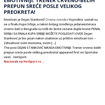
PREPUN SREĆE POSLE VELIKOG
PREOKRETA!
Emotivan je Dejan Stanković!
Crvena zvezda
i Vojvodina sastali su
se u finalu Kupa Srbije, a nakon boljeg izvođenja jedanaesteraca
crveno-beli iz Beograda su tošli do šeste vezane duple krune PENAL
SERIJU SA FINALA KUPA SRBIJE MOŽETE POGLEDATI OVDE Dejan
Stanković je bio jasan nakon utakmice uz prilično emotivan ton: –
Zahvalnost ovim momcima, ovom […]
The post DEJAN STANKOVIĆ NIKADA EMOTIVNIJI: Trener crveno-belih
prepun sreće posle velikog preokreta! appeared first on Sportske
vesti - HotSport.
Nastavak na HotSport.rs...