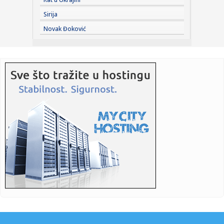
bazaru, pored ...
Sirija
21:45:
Jokić čeka Vembanjamu, znaju se i cene karata za
Novak Đoković
košarkaški s...
21:42:
Ana Nikolić na korak od suda sa Slobinom ženom? Njegov
advokat ...
21:41:
Veliki preokret Srbije – Rusija pala posle pet setova
21:41:
Srbija sa Hrvatskom u Zagrebu za finale Svetskog
prvenstva!
21:36:
NOVI PAZAR BEZ STRAHA NA MARAKANI: Pandurović ističe
– „Cil...
21:34:
Ferrari testira novu verziju modela Purosangue
21:34:
Knežević: "Prva odluka koju ću doneti kao premijer biće
otpri...
21:32:
MUP apelovao na posetioce Sabora trubača u Guči: Ne
vozite pija...