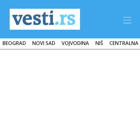
BEOGRAD
NOVI SAD
VOJVODINA
NIŠ
CENTRALNA 