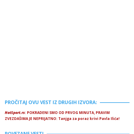
PROČITAJ OVU VEST IZ DRUGIH IZVORA:
HotSport.rs
: POKRADENI SMO OD PRVOG MINUTA, PRAVIM
ZVEZDAŠIMA JE NEPRIJATNO: Tanjga za poraz krivi Pavla Ilića!
POVEZANE VESTI