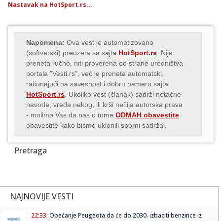
Nastavak na HotSport.rs...
Napomena:
Ova vest je automatizovano
(softverski) preuzeta sa sajta
HotSport.rs
. Nije
preneta ručno, niti proverena od strane uredništva
portala "Vesti.rs", već je preneta automatski,
računajući na savesnost i dobru nameru sajta
HotSport.rs
. Ukoliko vest (članak) sadrži netačne
navode, vređa nekog, ili krši nečija autorska prava
- molimo Vas da nas o tome
ODMAH obavestite
obavestite kako bismo uklonili sporni sadržaj.
Pretraga
NAJNOVIJE VESTI
22:33:
Obećanje Peugeota da će do 2030. izbaciti benzince iz