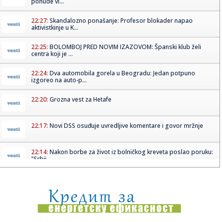
ponude vi...
22:27:
Skandalozno ponašanje: Profesor blokader napao
aktivistkinje u K...
22:25:
BOLOMBOJ PRED NOVIM IZAZOVOM: Španski klub želi
centra koji je ...
22:24:
Dva automobila gorela u Beogradu: Jedan potpuno
izgoreo na auto-p...
22:20:
Grozna vest za Hetafe
22:17:
Novi DSS osuđuje uvredljive komentare i govor mržnje
22:14:
Nakon borbe za život iz bolničkog kreveta poslao poruku:
"Srbij...
22:13:
Večera za Zelenskog, a šta će sutra biti "na stolu": Đukić n...
22:09:
Bolomboj ne ide u Asvel – iskusni centar se seli u Španiju