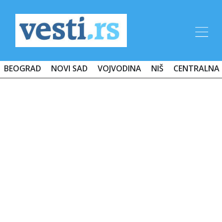
BEOGRAD
NOVI SAD
VOJVODINA
NIŠ
CENTRALNA 