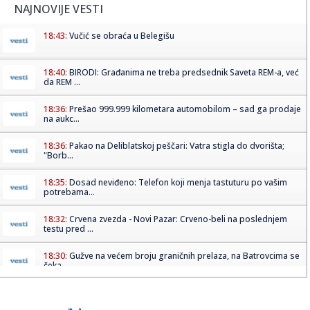
NAJNOVIJE VESTI
18:43:
Vučić se obraća u Belegišu
18:40:
BIRODI: Građanima ne treba predsednik Saveta REM-a, već
da REM ...
18:36:
Prešao 999.999 kilometara automobilom – sad ga prodaje
na aukc...
18:36:
Pakao na Deliblatskoj peščari: Vatra stigla do dvorišta;
"Borb...
18:35:
Dosad neviđeno: Telefon koji menja tastuturu po vašim
potrebama...
18:32:
Crvena zvezda - Novi Pazar: Crveno-beli na poslednjem
testu pred ...
18:30:
Gužve na većem broju graničnih prelaza, na Batrovcima se
čeka...
18:30:
Neprijatan poraz Neka – Tadić starter i asistent VIDEO