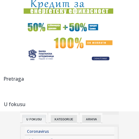
18:30:
Lorenco Pelegrini produžio ugovor sa Romom do 2027.
godine
18:27:
Nissan NX7
18:26:
"Iran obećao nesmetan protok nafte kroz Ormuski
moreuz"
18:24:
Incident u fabrici u Kikindi! Hitno reagovali policija i lekari, ...
18:20:
Crna Gora demantovala navode o pristupanju vojnom
Pretraga
savezu Hrvatske...
18:16:
Željko Mitrović potvrdio: Posle Anđele, pa Cara - i ovaj
čove...
U fokusu
18:16:
Hetafe ispustio pobedu protiv premijerligaša, a onda
saopštio v...
U FOKUSU
KATEGORIJE
ARHIVA
18:15:
Vučić u Belegišu, obilazi hram Prenosa moštiju Svetog oca
Nik...
Coronavirus