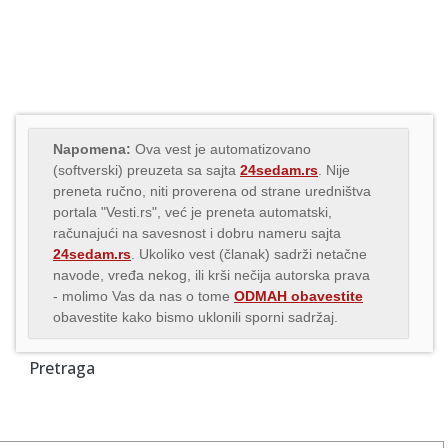
Napomena:
Ova vest je automatizovano
(softverski) preuzeta sa sajta
24sedam.rs
. Nije
preneta ručno, niti proverena od strane uredništva
portala "Vesti.rs", već je preneta automatski,
računajući na savesnost i dobru nameru sajta
24sedam.rs
. Ukoliko vest (članak) sadrži netačne
navode, vređa nekog, ili krši nečija autorska prava
- molimo Vas da nas o tome
ODMAH obavestite
obavestite kako bismo uklonili sporni sadržaj.
Pretraga