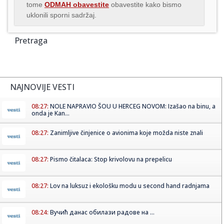
tome
ODMAH obavestite
obavestite kako bismo
uklonili sporni sadržaj.
Pretraga
NAJNOVIJE VESTI
08:27:
NOLE NAPRAVIO ŠOU U HERCEG NOVOM: Izašao na binu, a
onda je Kan...
08:27:
Zanimljive činjenice o avionima koje možda niste znali
08:27:
Pismo čitalaca: Stop krivolovu na prepelicu
08:27:
Lov na luksuz i ekološku modu u second hand radnjama
08:24:
Вучић данас обилази радове на ...