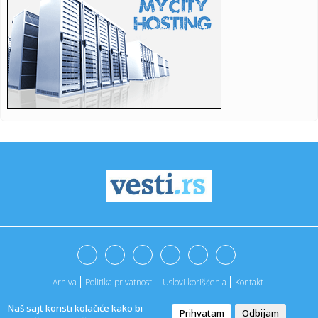
07:55:
Malo ko je znao: Evo šta od škole ima Bora Santana!
07:52:
Nova eskalacija na istoku: Snažan udar na Odesu;
Proglašena vaz...
07:51:
Šta se dešava sa mozgom kada ne unosite dovoljno
masti?
07:50:
"Zmajice" se okupile u Mostaru: Pripreme za Mediteranske
igre
07:50:
Vatra ne posustaje: Deliblatska peščara i dalje u plamenu,
Šum...
07:44:
Debi iz snova za bivšeg igrača Zvezde: Dva gola i
asistencija u...
07:42:
Blokaderi "vetirali" svoje kandidate: Na spisku za
izbacivanje i ...
Arhiva
Politika privatnosti
Uslovi korišćenja
Kontakt
07:41:
Severna Koreja preporučuje supu od psećeg mesa kao lek
protiv v...
Naš sajt koristi kolačiće kako bi
Prihvatam
Odbijam