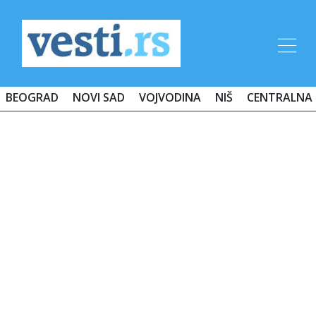
BEOGRAD
NOVI SAD
VOJVODINA
NIŠ
CENTRALNA 