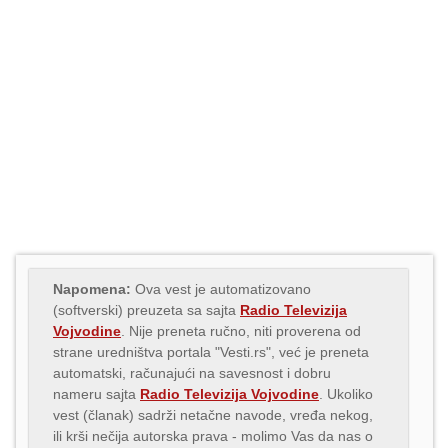
Napomena:
Ova vest je automatizovano
(softverski) preuzeta sa sajta
Radio Televizija
Vojvodine
. Nije preneta ručno, niti proverena od
strane uredništva portala "Vesti.rs", već je preneta
automatski, računajući na savesnost i dobru
nameru sajta
Radio Televizija Vojvodine
. Ukoliko
vest (članak) sadrži netačne navode, vređa nekog,
ili krši nečija autorska prava - molimo Vas da nas o