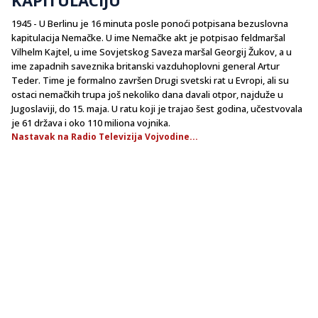
1945 - U Berlinu je 16 minuta posle ponoći potpisana bezuslovna
kapitulacija Nemačke. U ime Nemačke akt je potpisao feldmaršal
Vilhelm Kajtel, u ime Sovjetskog Saveza maršal Georgij Žukov, a u
ime zapadnih saveznika britanski vazduhoplovni general Artur
Teder. Time je formalno završen Drugi svetski rat u Evropi, ali su
ostaci nemačkih trupa još nekoliko dana davali otpor, najduže u
Jugoslaviji, do 15. maja. U ratu koji je trajao šest godina, učestvovala
je 61 država i oko 110 miliona vojnika.
Nastavak na Radio Televizija Vojvodine...