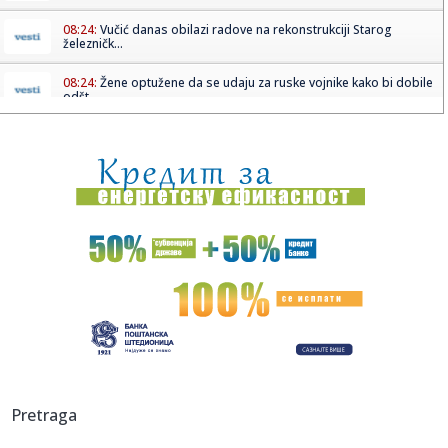
08:24:
Vučić danas obilazi radove na rekonstrukciji Starog
železničk...
08:24:
Žene optužene da se udaju za ruske vojnike kako bi dobile
odšt...
08:24:
Brutalno udarila protivnicu, pa zapalila mreže objavom:
"Privile...
08:18:
Republika Srpska bilježi pad inflacije, šta nas očekuje u
dalj...
08:18:
Fidan: Sporazum Turske, Pakistana i S. Arabije isti kao
NATO spor...
08:18:
Sombor: Deo Sombora 11. avgusta bez struje
08:18:
Od De Pola za Mesija – dirljiv trenutak u Majamiju VIDEO
08:13:
Požar i dalje gori u Deliblatskoj peščari, sprečeno da
Pretraga
zahvat...