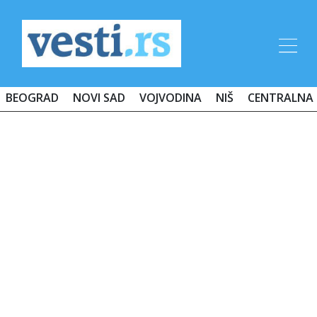
BEOGRAD
NOVI SAD
VOJVODINA
NIŠ
CENTRALNA 