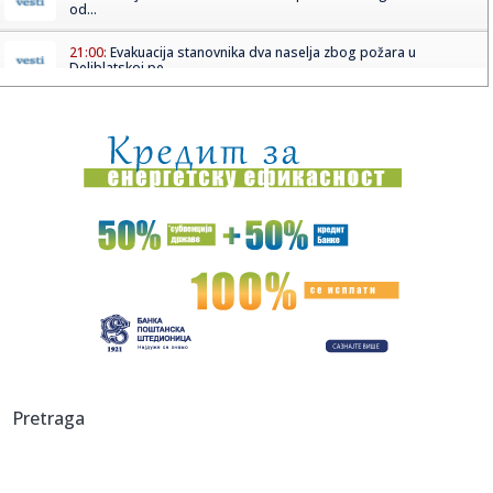
od...
21:00:
Evakuacija stanovnika dva naselja zbog požara u
Deliblatskoj pe...
20:58:
Horor u Nemačkoj: Sudarila se dva tramvaja, više od 25
povređe...
20:58:
Od prodaje pilića do letovanja na jahti: Novi prizori Bojane
i M...
20:57:
Kineski proizvođač robota procenjen na više od devet
milijardi...
20:53:
OVO NE SME DA SE DESI NI U SNU: Crvena zvezda može da
izgubi Sem...
20:53:
"Petarda" Hajduka iz Splita u Litvaniji
20:52:
Skandal: Procureo dokument; Blokaderi od svih kandidata
Pretraga
traže ap...
20:46:
Novi veliki posao Real Madrida – rešena sudbina Vinisijusa!