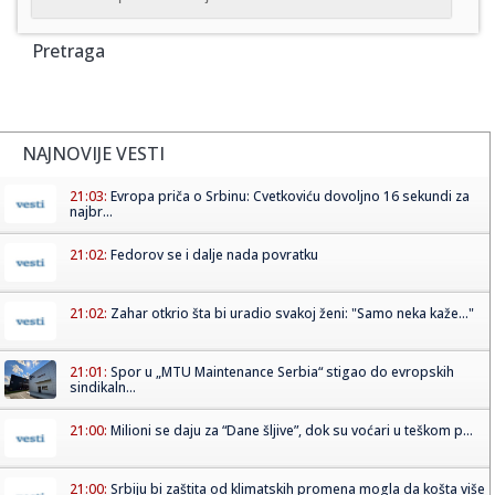
Pretraga
NAJNOVIJE VESTI
21:03:
Evropa priča o Srbinu: Cvetkoviću dovoljno 16 sekundi za
najbr...
21:02:
Fedorov se i dalje nada povratku
21:02:
Zahar otkrio šta bi uradio svakoj ženi: "Samo neka kaže..."
21:01:
Spor u „MTU Maintenance Serbia“ stigao do evropskih
sindikaln...
21:00:
Milioni se daju za “Dane šljive”, dok su voćari u teškom p...
21:00:
Srbiju bi zaštita od klimatskih promena mogla da košta više