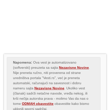
Napomena:
Ova vest je automatizovano
(softverski) preuzeta sa sajta
Nezavisne Novine
.
Nije preneta ručno, niti proverena od strane
uredništva portala "Vesti.rs", već je preneta
automatski, računajući na savesnost i dobru
nameru sajta
Nezavisne Novine
. Ukoliko vest
(članak) sadrži netačne navode, vređa nekog, ili
krši nečija autorska prava - molimo Vas da nas o
tome
ODMAH obavestite
obavestite kako bismo
uklonili sporni sadržaj.