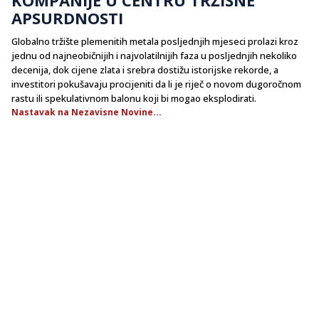
APSURDNOSTI
​Globalno tržište plemenitih metala posljednjih mjeseci prolazi kroz
jednu od najneobičnijih i najvolatilnijih faza u posljednjih nekoliko
decenija, dok cijene zlata i srebra dostižu istorijske rekorde, a
investitori pokušavaju procijeniti da li je riječ o novom dugoročnom
rastu ili spekulativnom balonu koji bi mogao eksplodirati.
Nastavak na Nezavisne Novine...