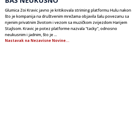
​Glumica Zoi Kravic javno je kritikovala striming platformu Hulu nakon
što je kompanija na društvenim mrežama objavila šalu povezanu sa
njenim privatnim životom i vezom sa muzičkom zvijezdom Harijem
Stajlsom. Kravic je potez platforme nazvala "tacky", odnosno
neukusnim i jadnim, što je ...
Nastavak na Nezavisne Novine...