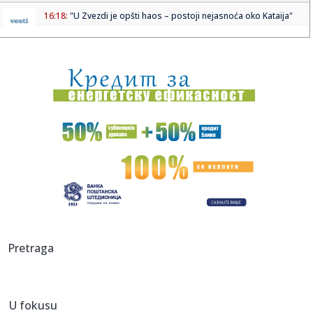
16:18:
"U Zvezdi je opšti haos – postoji nejasnoća oko Kataija"
16:18:
Blok A2 u Kostolcu van pogona i ne proizvodi struju zbog
havarije...
16:15:
Dušo, smanjili su nam Mars čokoladice
16:14:
Ana Nikolić poseduje USB sa snimcima Jelene Radanović?
"Žena j...
16:12:
Vučić obišao ovi pogona za farbanje i peskarenje fabrike
FAP
16:11:
Vučić obišao gradilište vrtića ``Čarolija`` u Prijepolju
16:11:
Bivši fudbaler Zvezde opleo po klubu: U potpunom su
Pretraga
haosu posle ...
16:10:
Starović: Cilj je da do kraja 2027. budemo spremni za
pristupanj...
U fokusu
16:10:
Vučić obradovao građane Nove Varoši: "Dovešćemo