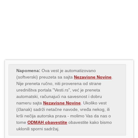
Napomena:
Ova vest je automatizovano
(softverski) preuzeta sa sajta
Nezavisne Novine
.
Nije preneta ručno, niti proverena od strane
uredništva portala "Vesti.rs", već je preneta
automatski, računajući na savesnost i dobru
nameru sajta
Nezavisne Novine
. Ukoliko vest
(članak) sadrži netačne navode, vređa nekog, ili
krši nečija autorska prava - molimo Vas da nas o
tome
ODMAH obavestite
obavestite kako bismo
uklonili sporni sadržaj.