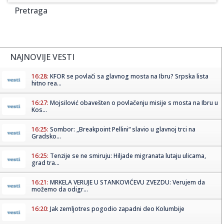
Pretraga
NAJNOVIJE VESTI
16:28:
KFOR se povlači sa glavnog mosta na Ibru? Srpska lista
hitno rea...
16:27:
Mojsilović obavešten o povlačenju misije s mosta na Ibru u
Kos...
16:25:
Sombor: „Breakpoint Pellini“ slavio u glavnoj trci na
Gradsko...
16:25:
Tenzije se ne smiruju: Hiljade migranata lutaju ulicama,
grad tra...
16:21:
MRKELA VERUJE U STANKOVIĆEVU ZVEZDU: Verujem da
možemo da odigr...
16:20:
Jak zemljotres pogodio zapadni deo Kolumbije