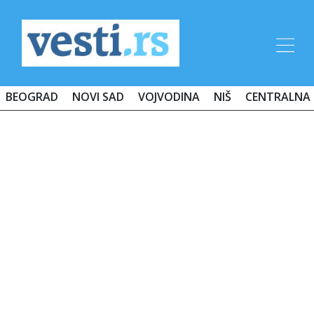
BEOGRAD
NOVI SAD
VOJVODINA
NIŠ
CENTRALNA 