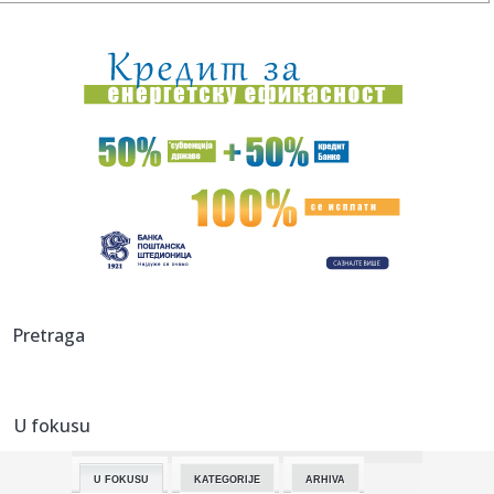
21:07:
Vojska je upala
21:01:
Ova frizura je idealna za letnje vrućine i ne pomera se ceo
dan
21:00:
Orlići izgubili na samom kraju: Novi poraz kadeta, ovaj je
bio p...
20:57:
Prvi korak ka "islamskom NATO-u"? Da li je odbrambeni
sporazum Tu...
20:57:
Murinjo izmešao karte – Real slavio u Budimpešti
20:55:
Kejt Bekinsejl je ovu ulogu prihvatila kao "lični
Pretraga
eksperiment": ...
20:54:
Od danas novi iznosi akciza na cigarete i rezani duvan
U fokusu
20:54:
(POLUVREME) KATAI SLOMIO PAZARCE: Crvena zvezda tek u
završnici ...
U FOKUSU
KATEGORIJE
ARHIVA