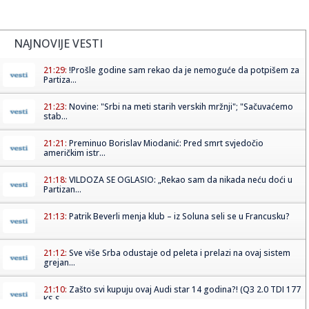
NAJNOVIJE VESTI
21:29:
!Prošle godine sam rekao da je nemoguće da potpišem za
Partiza...
21:23:
Novine: "Srbi na meti starih verskih mržnji"; "Sačuvaćemo
stab...
21:21:
Preminuo Borislav Miodanić: Pred smrt svjedočio
američkim istr...
21:18:
VILDOZA SE OGLASIO: „Rekao sam da nikada neću doći u
Partizan...
21:13:
Patrik Beverli menja klub – iz Soluna seli se u Francusku?
21:12:
Sve više Srba odustaje od peleta i prelazi na ovaj sistem
grejan...
21:10:
Zašto svi kupuju ovaj Audi star 14 godina?! (Q3 2.0 TDI 177
KS S...