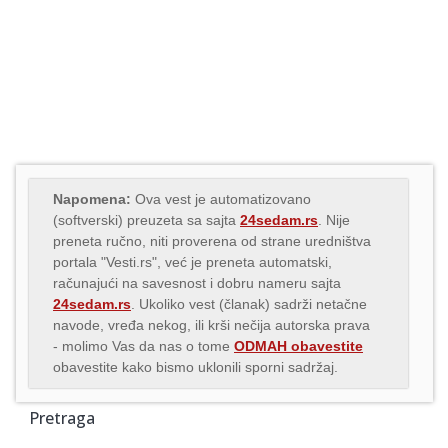
Napomena:
Ova vest je automatizovano
(softverski) preuzeta sa sajta
24sedam.rs
. Nije
preneta ručno, niti proverena od strane uredništva
portala "Vesti.rs", već je preneta automatski,
računajući na savesnost i dobru nameru sajta
24sedam.rs
. Ukoliko vest (članak) sadrži netačne
navode, vređa nekog, ili krši nečija autorska prava
- molimo Vas da nas o tome
ODMAH obavestite
obavestite kako bismo uklonili sporni sadržaj.
Pretraga