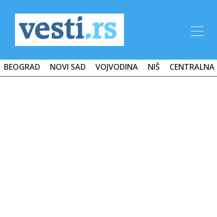
BEOGRAD
NOVI SAD
VOJVODINA
NIŠ
CENTRALNA 