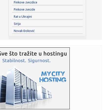
18:09:
Udes na putu Niš–Svrljig napravio haos: Evo šta se desilo!
Pinkove zvezdice
(V...
Pinkove zvezde
18:07:
"Vembanjama je presudan u reketu, mora fizički da se
Rat u Ukrajini
pripremi"
Sirija
18:05:
OTKRIVEN UZROK SMRTI BRENDONA KLARKA: Posle skoro
Novak Đoković
tri meseca stig...
18:01:
Ako redovno trenirate, evo zašto bi sauna mogla da
postane deo v...
18:01:
I Kokanović u nemilosti blokadera; Planiran za ministra
poljopri...
17:59:
Zvijer uhvaćena na Bilećkom jezeru! Dugačak 2 metra,
težak 50...
17:59:
Evakuisano 20.000 ljudi zbog šumskog požara
17:51:
Nova medalja za Srbiju
17:47:
Iran se povukao?