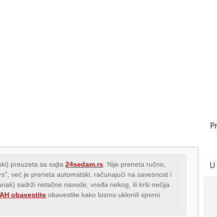
P
U
ki) preuzeta sa sajta
24sedam.rs
. Nije preneta ručno,
.rs", već je preneta automatski, računajući na savesnost i
lanak) sadrži netačne navode, vređa nekog, ili krši nečija
H obavestite
obavestite kako bismo uklonili sporni