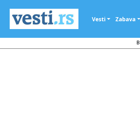
Vesti
Zabava
B