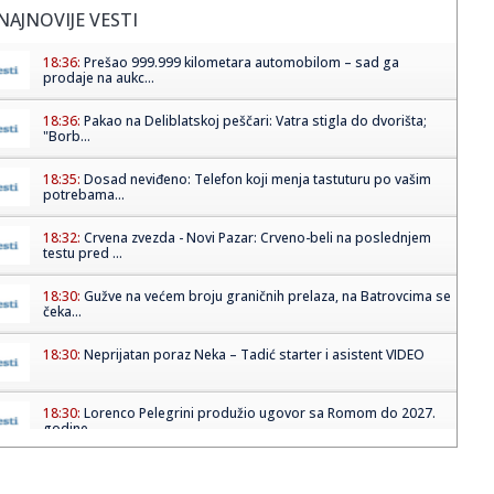
NAJNOVIJE VESTI
18:36:
Prešao 999.999 kilometara automobilom – sad ga
prodaje na aukc...
18:36:
Pakao na Deliblatskoj peščari: Vatra stigla do dvorišta;
"Borb...
18:35:
Dosad neviđeno: Telefon koji menja tastuturu po vašim
potrebama...
18:32:
Crvena zvezda - Novi Pazar: Crveno-beli na poslednjem
testu pred ...
18:30:
Gužve na većem broju graničnih prelaza, na Batrovcima se
čeka...
18:30:
Neprijatan poraz Neka – Tadić starter i asistent VIDEO
18:30:
Lorenco Pelegrini produžio ugovor sa Romom do 2027.
godine
18:27:
Nissan NX7