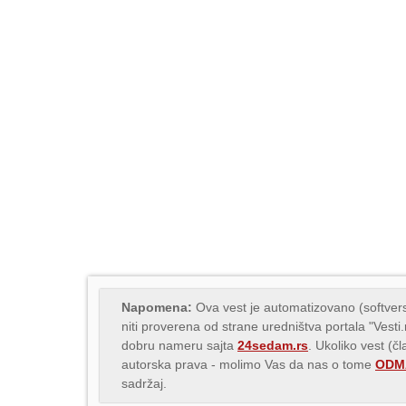
Napomena:
Ova vest je automatizovano (softvers
niti proverena od strane uredništva portala "Vesti
dobru nameru sajta
24sedam.rs
. Ukoliko vest (č
autorska prava - molimo Vas da nas o tome
ODMA
sadržaj.