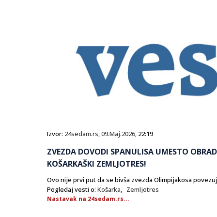
Izvor:
24sedam.rs
,
09.Maj.2026
, 22:19
ZVEZDA DOVODI SPANULISA UMESTO OBRAD
KOŠARKAŠKI ZEMLJOTRES!
Ovo nije prvi put da se bivša zvezda Olimpijakosa povez
Pogledaj vesti o:
Košarka
,
Zemljotres
Nastavak na 24sedam.rs...