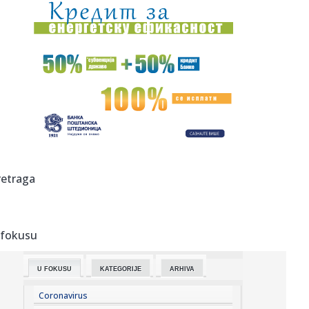
18:26:
"Iran obećao nesmetan protok nafte kroz Ormuski
moreuz"
18:24:
Incident u fabrici u Kikindi! Hitno reagovali policija i lekari,
...
18:20:
Crna Gora demantovala navode o pristupanju vojnom
savezu Hrvatske...
18:16:
Željko Mitrović potvrdio: Posle Anđele, pa Cara - i ovaj
čove...
18:16:
Hetafe ispustio pobedu protiv premijerligaša, a onda
retraga
saopštio v...
18:15:
Vučić u Belegišu, obilazi hram Prenosa moštiju Svetog oca
Nik...
 fokusu
18:11:
Vučić u poseti Belegišu! Građani srdačno dočekali
predsedni...
U FOKUSU
KATEGORIJE
ARHIVA
18:10:
Vučić fijakerom kroz Belegiš; Veliki broj građana sa
transpar...
Coronavirus