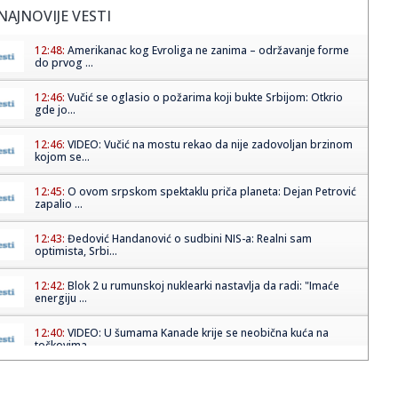
NAJNOVIJE VESTI
12:48:
Amerikanac kog Evroliga ne zanima – održavanje forme
do prvog ...
12:46:
Vučić se oglasio o požarima koji bukte Srbijom: Otkrio
gde jo...
12:46:
VIDEO: Vučić na mostu rekao da nije zadovoljan brzinom
kojom se...
12:45:
O ovom srpskom spektaklu priča planeta: Dejan Petrović
zapalio ...
12:43:
Đedović Handanović o sudbini NIS-a: Realni sam
optimista, Srbi...
12:42:
Blok 2 u rumunskoj nuklearki nastavlja da radi: "Imaće
energiju ...
12:40:
VIDEO: U šumama Kanade krije se neobična kuća na
točkovima
12:35:
Vučić: Razmatramo da promenimo vodotok Ibra, pa ćemo
videti ...