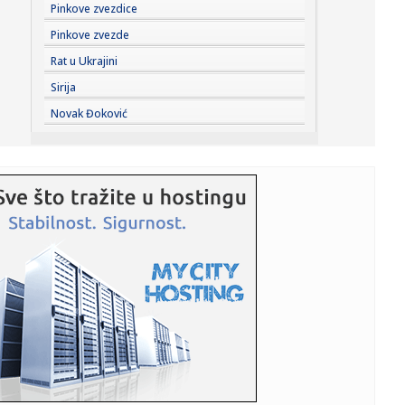
12:20:
VIDEO: Amerikanci masovno uništavaju kamere za
Pinkove zvezdice
snimanje saobra...
Pinkove zvezde
12:19:
Pecaroš želi ponovo u NBA: Ben Simons se sprema za
Rat u Ukrajini
novu sezonu!
Sirija
12:15:
Accept objavili novu verziju pesme Save Us sa Tobiasom
Novak Đoković
Forgom
12:15:
Dani pred Novosađanima sunčani: Maksimalna
temperatura do slede...
12:15:
Rale više nije mogao da ćuti! Posle Aninog napada na
Jelenu Rad...
12:14:
Setting puder je trenutno najkorisniji proizvod u neseseru,
a ovi...
12:14:
Drama na aerodromu u Sidneju: Avioni se zamalo sudarili
(VIDEO)
12:14:
Travnik muzički centar BiH: Hiljade posjetilaca pjevalo sa
Marij...
12:14:
Banjaluka daje po 100 KM za svakog prvačića