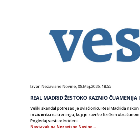
Izvor:
Nezavisne Novine
,
08.Maj.2026
, 18:55
REAL MADRID ŽESTOKO KAZNIO ČUAMENIJA I
Veliki skandal potresao je svlačionicu Real Madrida nakon
incidentu
na treningu, koji je završio fizičkim obračunom
Pogledaj vesti o:
Incident
Nastavak na Nezavisne Novine...