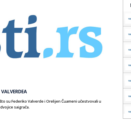
 VALVERDEA
 što su Federiko Valverde i Orelijen Čuameni učestvovali u
 dvojice saigrača.