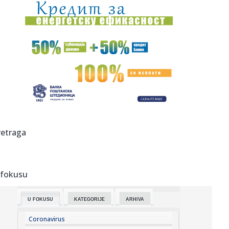
12:34:
Đedović Handanović: Nizak vodostaj Dunava stvara
izazove, situ...
12:33:
ZVEZDIN LJUBIMAC OTVORIO DUŠU POSLE DESET
GODINA: Hvalio Tajsa, ...
12:33:
Albanija reagovala na izjavu Zelenskog: Izjednačavanje
Kosova s ...
12:32:
Srbija protiv Finske u borbi za bronzu
12:30:
Novo upozorenje RHMZ: Neka se spremi ovaj deo Srbije,
retraga
danas ih ...
12:30:
VIDEO: Novi AI četbot zapravo je jedan premoreni čovek
koji ru...
 fokusu
12:23:
Šta su Crnogorci za patrijarha Porfirija?
U FOKUSU
KATEGORIJE
ARHIVA
12:22:
Vučić: "Hvala vatrogascima, stambena naselja nisu
ugrožena"; "...
Coronavirus