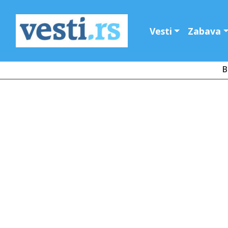
Vesti
Zabava
B