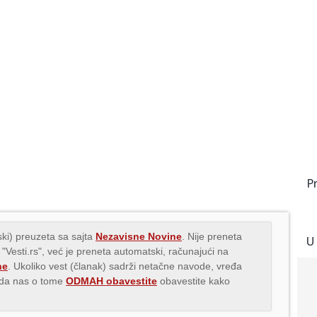
P
ki) preuzeta sa sajta
Nezavisne Novine
. Nije preneta
U
 "Vesti.rs", već je preneta automatski, računajući na
ne
. Ukoliko vest (članak) sadrži netačne navode, vređa
s da nas o tome
ODMAH obavestite
obavestite kako