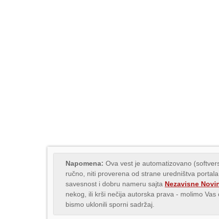
Napomena:
Ova vest je automatizovano (softvers
ručno, niti proverena od strane uredništva portala
savesnost i dobru nameru sajta
Nezavisne Novi
nekog, ili krši nečija autorska prava - molimo Va
bismo uklonili sporni sadržaj.