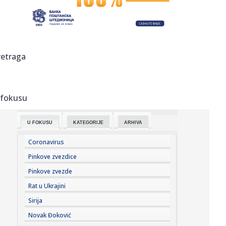
osobe poginul...
23:55:
ROMAŠČENKO POSLE POTOPA U HUMSKOJ: Jedna stvar
posebno ga je ra...
23:54:
Aleksić: "Nemamo čega da se plašimo u Kazahstanu"
retraga
VIDEO
23:48:
Trener Tobola: "Hteli smo da Partizan napada po krilu"
 fokusu
23:47:
Škoda Peaq u serijskoj proizvodnji
U FOKUSU
KATEGORIJE
ARHIVA
23:44:
"Mesi bi bio Pikaso" VIDEO
Coronavirus
23:41:
Marinović nakon pobjede: Zaslužili smo još koji gol, ali
Pinkove zvezdice
svaka...
Pinkove zvezde
23:41:
Može li ljetna avantura ipak nekako prerasti u ozbiljnu
Rat u Ukrajini
vezu?
Sirija
23:38:
Partizan demolirao Tobol, Ilić konačno zadovoljan: Na
Novak Đoković
momente j...