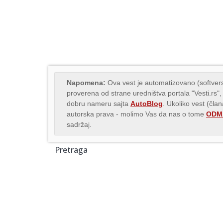
Napomena:
Ova vest je automatizovano (softvers
proverena od strane uredništva portala "Vesti.rs",
dobru nameru sajta
AutoBlog
. Ukoliko vest (čla
autorska prava - molimo Vas da nas o tome
ODMA
sadržaj.
Pretraga