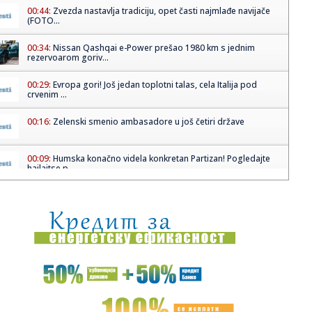
00:44:
Zvezda nastavlja tradiciju, opet časti najmlađe navijače
(FOTO...
00:34:
Nissan Qashqai e-Power prešao 1980 km s jednim
rezervoarom goriv...
00:29:
Evropa gori! Još jedan toplotni talas, cela Italija pod
crvenim ...
00:16:
Zelenski smenio ambasadore u još četiri države
00:09:
Humska konačno videla konkretan Partizan! Pogledajte
hajlajtse p...
00:05:
Roganović ne pomišlja na opuštanje: Uvek ima mesta za
napredak...
00:04:
Vukotić ne zna ko je Baba: "Vidim da ga svi hvale"
00:01:
Na današnji dan, 7. avgust
23:59:
U predgrađu Damaska podignut autobus u vazduh, dve