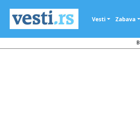
Vesti
Zabava
B