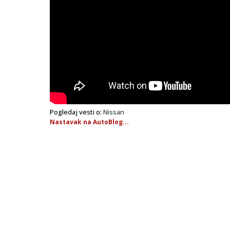
Pogledaj vesti o:
Nissan
Nastavak na AutoBlog...