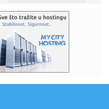
23:36:
U Minhenu krenula serijska proizvodnja potpuno
električnog BMW-a...
23:35:
Otkriveni detalji pucnjave na američki konzulat; Iza svega
stoji...
23:34:
PRE PAR MESECI SANJALI TITULU, SADA IH SVI DEMOLIRAJU:
Benfika si...
23:33:
Težak udes žene iz BiH: Bmw-om se „zakucala“ u zid, na
nju ...
23:33:
Kratak predah od vrućina: Pljuskovi noćas stižu u region,
osvj...
23:33:
Osuđen provalnik iz BiH, branio se da je krao za liječenje
ćer...
23:32:
Potresna poruka Dijane Dilajn o životu i smrti njenog
brata: "Im...
23:31:
Partizan "otkrio" reakciju posle IMT-a: Ilić imao jasnu
poruku i...
23:29:
SCENA KOJA GOVORI SVE: Ilić krenuo ka tunelu, a onda je