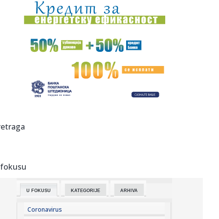
16:17:
Drugo veče „Fresh Wave“ festivala spojilo nespojive
ritmove
16:17:
Nada Topčagić iskreno o prolaznosti i najvećem strahu:
"Velika...
16:17:
Najveća željezara iz Afrike dolazi u BiH, velika prilika za
dom...
16:17:
Gmail uvodi velike promjene od 2027. godine: Milioni
korisnika mo...
16:17:
VIDEO: Test 2026 Fiat Grande Panda
retraga
16:16:
Mala strelica na instrument tabli koju mnogi vozači
godinama ne ...
 fokusu
16:15:
Američka firma donela opremu za bušenje bez dozvole:
Grenland i...
U FOKUSU
KATEGORIJE
ARHIVA
16:12:
Turska ograničava pomorski saobraćaj ka Crnom moru
Coronavirus