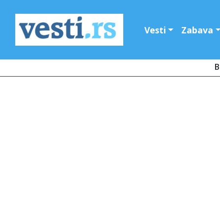
Vesti
Zabava
B