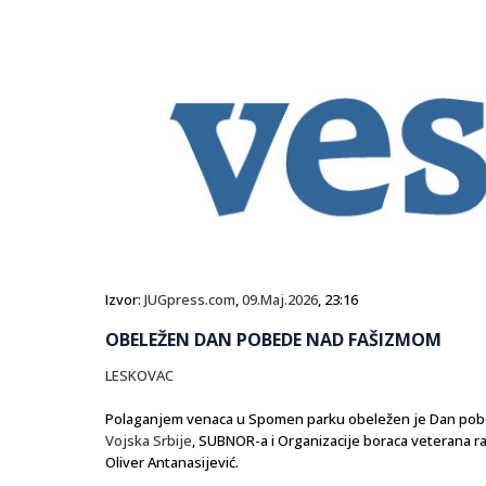
Izvor:
JUGpress.com
,
09.Maj.2026
, 23:16
OBELEŽEN DAN POBEDE NAD FAŠIZMOM
LESKOVAC
Polaganjem venaca u Spomen parku obeležen je Dan pobe
Vojska Srbije
, SUBNOR-a i Organizacije boraca veterana r
Oliver Antanasijević.