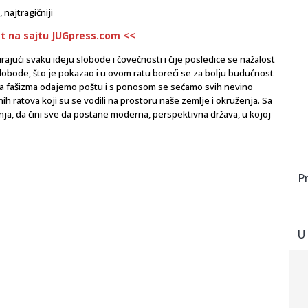
 najtragičniji
st na sajtu JUGpress.com <<
irajući svaku ideju slobode i čovečnosti i čije posledice se nažalost
slobode, što je pokazao i u ovom ratu boreći se za bolju budućnost
a fašizma odajemo poštu i s ponosom se sećamo svih nevino
ih ratova koji su se vodili na prostoru naše zemlje i okruženja. Sa
anja, da čini sve da postane moderna, perspektivna država, u kojoj
P
U