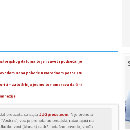
istorijskog datuma to je i zavet i podsećanje
 povodom Dana pobede u Narodnom pozorištu
boriti – zato Srbija jedino to namerava da čini
Gimnazije
ki) preuzeta sa sajta
JUGpress.com
. Nije preneta
 "Vesti.rs", već je preneta automatski, računajući na
 Ukoliko vest (članak) sadrži netačne navode, vređa