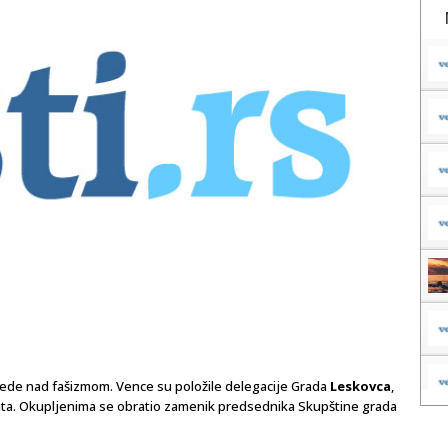
de nad fašizmom. Vence su položile delegacije Grada
Leskovca
,
ata. Okupljenima se obratio zamenik predsednika Skupštine grada