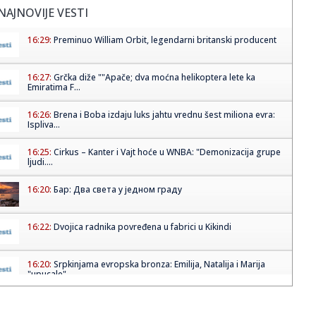
NAJNOVIJE VESTI
16:29:
Preminuo William Orbit, legendarni britanski producent
16:27:
Grčka diže ""Apače; dva moćna helikoptera lete ka
Emiratima F...
16:26:
Brena i Boba izdaju luks jahtu vrednu šest miliona evra:
Ispliva...
16:25:
Cirkus – Kanter i Vajt hoće u WNBA: "Demonizacija grupe
ljudi....
16:20:
Бар: Два света у једном граду
16:22:
Dvojica radnika povređena u fabrici u Kikindi
16:20:
Srpkinjama evropska bronza: Emilija, Natalija i Marija
"upucale" ...
16:17:
Povrijeđeni motociklista kod Brčkog van životne opasnosti