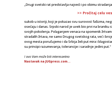
„Drugi svetski rat predstavlja najveći i po obimu stradanja,
>> Pročitaj celu ve
sukob u istoriji, koji je pokazao svu surovost fašizma, neg
osećaju i danas. Srpski narod je uvek bio prvi na braniku 
svojih pokolenja. Polaganjem venaca na spomenik žrtvam
stradalih žrtava, ne samo Drugog svetskog rata, već i brojn
ovog mesta poručujemo i da Srbija želi put mira i blagost
su principi razumevanja, tolerancije i saradnje jedini put.“
I ovo Vam može biti interesantno
Nastavak na JUGpress.com...