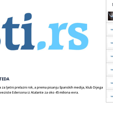
TEDA
 za ljetni prelazni rok, a prema pisanju španskih medija, klub Dijega
veziste Edersona iz Atalante za oko 45 miliona evra.