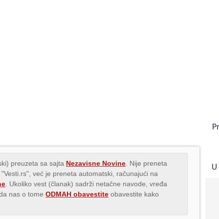
P
ki) preuzeta sa sajta
Nezavisne Novine
. Nije preneta
U
 "Vesti.rs", već je preneta automatski, računajući na
ne
. Ukoliko vest (članak) sadrži netačne navode, vređa
s da nas o tome
ODMAH obavestite
obavestite kako