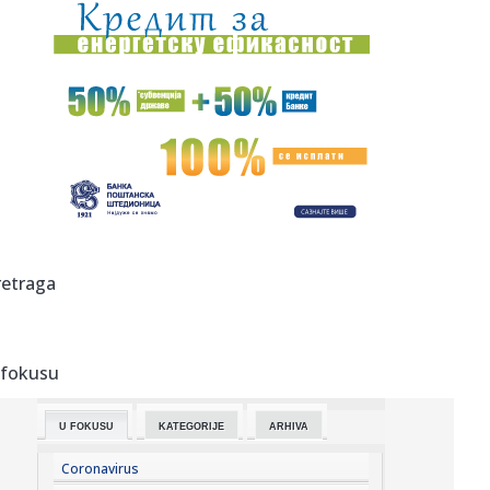
07:12:
Uzbuna: Naređena hitna evakuacija stanovništva; Otkazani
letovi...
07:11:
Na Preševu bez većih gužvi, ali se tokom dana očekuje
pojača...
07:10:
Najveći fenomen na tržištu nekretnina u Srbiji: Kuće u ovom
g...
07:10:
[PLAĆENI PIČ?] MILKA NEGROVIĆ,
Homepage.Creative.Digital: „M...
07:05:
Данас се мало лакше дише у Новом ...
retraga
07:05:
Radari već postavljeni: Šta se dešava u saobraćaju
 fokusu
07:03:
Milovanović se ne predaje posle debakla od Partizana:
Tobol nije...
U FOKUSU
KATEGORIJE
ARHIVA
07:01:
McMurtry Spéirling PURE na Monterey Car Weeku
Coronavirus