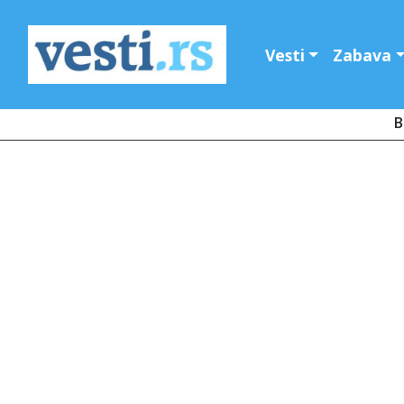
Vesti
Zabava
B