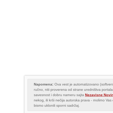
Napomena:
Ova vest je automatizovano (softvers
ručno, niti proverena od strane uredništva portala
savesnost i dobru nameru sajta
Nezavisne Novi
nekog, ili krši nečija autorska prava - molimo Va
bismo uklonili sporni sadržaj.