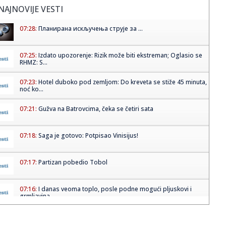
NAJNOVIJE VESTI
07:28:
Планирана искључења струје за ...
07:25:
Izdato upozorenje: Rizik može biti ekstreman; Oglasio se
RHMZ: S...
07:23:
Hotel duboko pod zemljom: Do kreveta se stiže 45 minuta,
noć ko...
07:21:
Gužva na Batrovcima, čeka se četiri sata
07:18:
Saga je gotovo: Potpisao Vinisijus!
07:17:
Partizan pobedio Tobol
07:16:
I danas veoma toplo, posle podne mogući pljuskovi i
grmljavina
07:15:
Opština Kovin: Apel građanima u Deliblatskoj peščari da
postu...