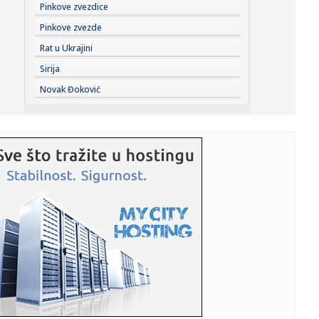
07:00:
Novi detalji uvežbavanja 98. vazduhoplovne brigade:
Pinkove zvezdice
„Novi sadr...
Pinkove zvezde
06:55:
BROJ PO BROJ: Zna se red
Rat u Ukrajini
Sirija
06:36:
Prvo tropske vrućine, pa grmljavina: RHMZ upozorava na
Novak Đoković
naglu pro...
06:32:
U planu tri železničke stanice u Nišu, glavna na području
Crv...
06:11:
Vlasnici poručili: "Nova Željezara Zenica nikada nije bila na
...
06:11:
"Mozaik prijateljstva" traži plac za novi dom javne kuhinje
06:11:
Alarm iz Doboja: Procjedne vode iz deponije završavaju u
rijeci ...
06:01:
Streljaštvo: Pančevac Aleksa Rakonjac osvojio zlato i
srebro na...
05:05:
Рецепт дана: Паста са фета сиром и ...