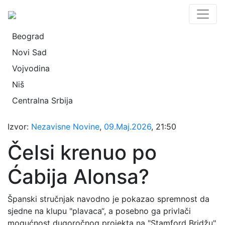
Beograd
Novi Sad
Vojvodina
Niš
Centralna Srbija
Izvor:
Nezavisne Novine
,
09.Maj.2026
, 21:50
Čelsi krenuo po
Ćabija Alonsa?
Španski stručnjak navodno je pokazao spremnost da
sjedne na klupu "plavaca“, a posebno ga privlači
mogućnost dugoročnog projekta na "Stamford Bridžu".