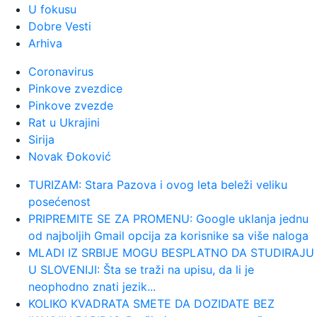
okupio više hiljada navijača
U fokusu
Dobre Vesti
Arhiva
00:24:
Bez golova u Hercegovini: Široki i
Sloga, Sarajevo i Radnik remi...
Coronavirus
Pinkove zvezdice
00:20:
Đura Đ. Trajković br. 26: Plejlista za
Pinkove zvezde
sivu zonu (Fontaines D....
Rat u Ukrajini
Sirija
Novak Đoković
00:17:
Velika akcija tokom noći i ranog jutra
u Beogradu: Ekipe izlaze ...
TURIZAM: Stara Pazova i ovog leta beleži veliku
posećenost
00:02:
Na današnji dan, 9. avgust
PRIPREMITE SE ZA PROMENU: Google uklanja jednu
od najboljih Gmail opcija za korisnike sa više naloga
MLADI IZ SRBIJE MOGU BESPLATNO DA STUDIRAJU
23:54:
TEŽAK UDARAC ZA HETAFE PRED
U SLOVENIJI: Šta se traži na upisu, da li je
EVROPU: Važan igrač završio sezon...
neophodno znati jezik...
KOLIKO KVADRATA SMETE DA DOZIDATE BEZ
23:46:
Bivši igrač Barselone ide u Los