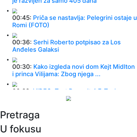
je razvijen za samo 405 dana
00:45:
Priča se nastavlja: Pelegrini ostaje u
Romi (FOTO)
00:36:
Serhi Roberto potpisao za Los
Anđeles Galaksi
00:30:
Kako izgleda novi dom Kejt Midlton
i princa Vilijama: Zbog njega ...
00:28:
VIDEO: Test Renault 4 E-Tech
00:24:
Dogodilo se na današnji datum, 9.
Pretraga
avgust
U fokusu
00:24:
Džeko u centru spektakla: Šalke