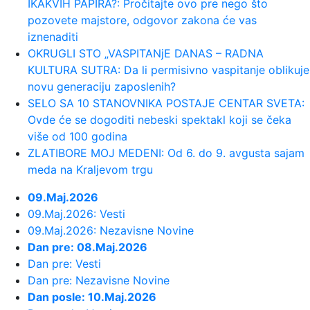
IKAKVIH PAPIRA?: Pročitajte ovo pre nego što
Anđeles
pozovete majstore, odgovor zakona će vas
iznenaditi
23:45:
Izgubili ste pasoš usred odmora?
OKRUGLI STO „VASPITANjE DANAS – RADNA
Ne paničite: Ovo su koraci koj...
KULTURA SUTRA: Da li permisivno vaspitanje oblikuje
novu generaciju zaposlenih?
SELO SA 10 STANOVNIKA POSTAJE CENTAR SVETA:
23:40:
Svetske DJ zvezde stižu u Sarajevo
Ovde će se dogoditi nebeski spektakl koji se čeka
na prvi Circus Maximus: Fedde...
više od 100 godina
ZLATIBORE MOJ MEDENI: Od 6. do 9. avgusta sajam
23:34:
Održana 36. akcija "Crveno-bela
meda na Kraljevom trgu
krv": Prikupljeno je ukupno 307 ...
09.Maj.2026
09.Maj.2026: Vesti
23:33:
Sinančević: "Želim u finale"
09.Maj.2026: Nezavisne Novine
Dan pre: 08.Maj.2026
23:31:
U julu u Sloveniji prodato 12,4 posto
Dan pre: Vesti
više automobila
Dan pre: Nezavisne Novine
Dan posle: 10.Maj.2026