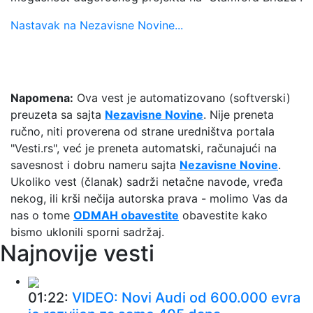
Nastavak na Nezavisne Novine...
Napomena:
Ova vest je automatizovano (softverski)
preuzeta sa sajta
Nezavisne Novine
. Nije preneta
ručno, niti proverena od strane uredništva portala
"Vesti.rs", već je preneta automatski, računajući na
savesnost i dobru nameru sajta
Nezavisne Novine
.
Ukoliko vest (članak) sadrži netačne navode, vređa
nekog, ili krši nečija autorska prava - molimo Vas da
nas o tome
ODMAH obavestite
obavestite kako
bismo uklonili sporni sadržaj.
Najnovije vesti
01:22:
VIDEO: Novi Audi od 600.000 evra