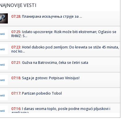
NAJNOVIJE VESTI
07:28:
Планирана искључења струје за ...
07:25:
Izdato upozorenje: Rizik može biti ekstreman; Oglasio se
RHMZ: S...
07:23:
Hotel duboko pod zemljom: Do kreveta se stiže 45 minuta,
noć ko...
07:21:
Gužva na Batrovcima, čeka se četiri sata
07:18:
Saga je gotovo: Potpisao Vinisijus!
07:17:
Partizan pobedio Tobol
07:16:
I danas veoma toplo, posle podne mogući pljuskovi i
grmljavina
07:15:
Opština Kovin: Apel građanima u Deliblatskoj peščari da
postu...