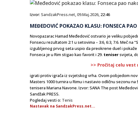
Izvor:
SandzakPress.net
,
09.Maj.2026
, 22:46
MEĐEDOVIĆ POKAZAO KLASU: FONSECA PAO
Novopazarac Hamad Međedović ostvario je veliku pobjedu
Fonsecu rezultatom 2:1 u setovima – 3:6, 6:3, 7:6. Meč na 
izgubljenog prvog seta uspio da preokrene duel i pokaže
Fonseca je u Rim stigao kao favorit i 29.
teniser
svijeta, 
>> Pročitaj celu vest
igrati protiv igrača iz svjetskog vrha. Ovom pobjedom no
Masters 1000 turnira u Rimu i nastavio odličnu sezonu na 
tenisera Mariana Navone. Izvor: SANA The post Međedović
Sandžak PRESS.
Pogledaj vesti o:
Tenis
Nastavak na SandzakPress.net...