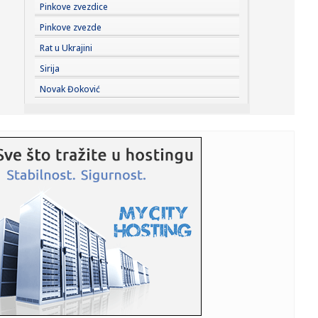
07:00:
Novi detalji uvežbavanja 98. vazduhoplovne brigade:
Pinkove zvezdice
„Novi sadr...
Pinkove zvezde
06:55:
BROJ PO BROJ: Zna se red
Rat u Ukrajini
Sirija
06:36:
Prvo tropske vrućine, pa grmljavina: RHMZ upozorava na
Novak Đoković
naglu pro...
06:32:
U planu tri železničke stanice u Nišu, glavna na području
Crv...
06:11:
Vlasnici poručili: "Nova Željezara Zenica nikada nije bila na
...
06:11:
"Mozaik prijateljstva" traži plac za novi dom javne kuhinje
06:11:
Alarm iz Doboja: Procjedne vode iz deponije završavaju u
rijeci ...
06:01:
Streljaštvo: Pančevac Aleksa Rakonjac osvojio zlato i
srebro na...
05:05:
Рецепт дана: Паста са фета сиром и ...