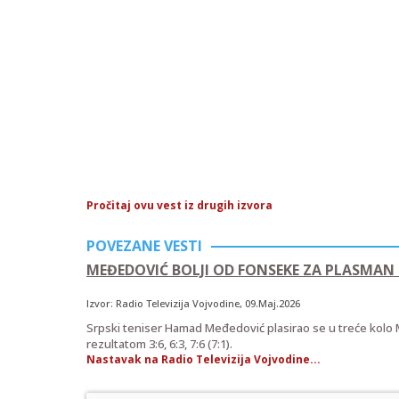
Pročitaj ovu vest iz drugih izvora
POVEZANE VESTI
MEĐEDOVIĆ BOLJI OD FONSEKE ZA PLASMAN
Izvor:
Radio Televizija Vojvodine
, 09.Maj.2026
Srpski teniser Hamad Međedović plasirao se u treće kolo 
rezultatom 3:6, 6:3, 7:6 (7:1).
Nastavak na Radio Televizija Vojvodine...