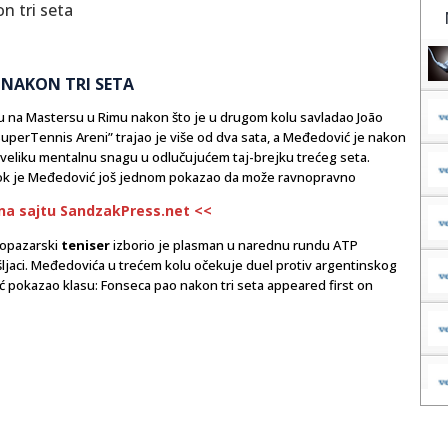
 NAKON TRI SETA
 na Mastersu u Rimu nakon što je u drugom kolu savladao João
“SuperTennis Areni” trajao je više od dva sata, a Međedović je nakon
 veliku mentalnu snagu u odlučujućem taj-brejku trećeg seta.
dok je Međedović još jednom pokazao da može ravnopravno
 na sajtu SandzakPress.net <<
vopazarski
teniser
izborio je plasman u narednu rundu ATP
šljaci. Međedovića u trećem kolu očekuje duel protiv argentinskog
 pokazao klasu: Fonseca pao nakon tri seta appeared first on