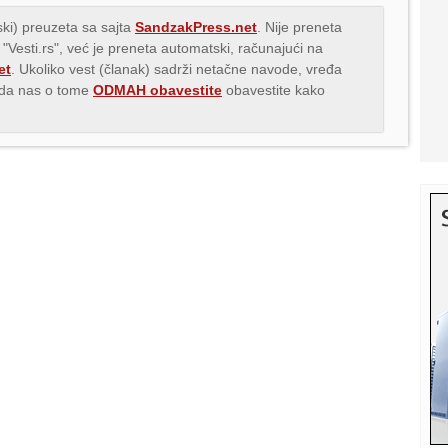
ki) preuzeta sa sajta
SandzakPress.net
. Nije preneta
 "Vesti.rs", već je preneta automatski, računajući na
et
. Ukoliko vest (članak) sadrži netačne navode, vređa
s da nas o tome
ODMAH obavestite
obavestite kako