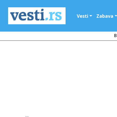
Vesti
Zabava
B