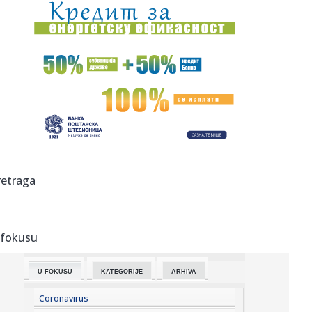
07:12:
Uzbuna: Naređena hitna evakuacija stanovništva; Otkazani
letovi...
07:11:
Na Preševu bez većih gužvi, ali se tokom dana očekuje
pojača...
07:10:
Najveći fenomen na tržištu nekretnina u Srbiji: Kuće u ovom
g...
07:10:
[PLAĆENI PIČ?] MILKA NEGROVIĆ,
Homepage.Creative.Digital: „M...
07:05:
Данас се мало лакше дише у Новом ...
retraga
07:05:
Radari već postavljeni: Šta se dešava u saobraćaju
 fokusu
07:03:
Milovanović se ne predaje posle debakla od Partizana:
Tobol nije...
U FOKUSU
KATEGORIJE
ARHIVA
07:01:
McMurtry Spéirling PURE na Monterey Car Weeku
Coronavirus