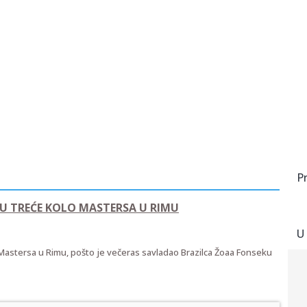
P
 U TREĆE KOLO MASTERSA U RIMU
U
Mastersa u Rimu, pošto je večeras savladao Brazilca Žoaa Fonseku