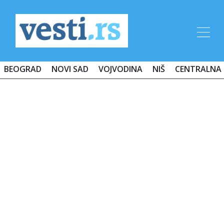
BEOGRAD
NOVI SAD
VOJVODINA
NIŠ
CENTRALNA 