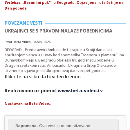
Vostok.rs
: „Besmrtni puk“ i u Beogradu: Objavljena ruta šetnje na
Dan pobede
POVEZANE VESTI
UKRAJINCI SE S PRAVOM NALAZE POBEDNICIMA
Izvor:
Beta Video
, 08.Maj.2026
BEOGRAD - Predstavnici Ambasade Ukrajine u Srbiji danas su
spuštanjem venca u Dunav kod spomenika ``Menora u plamenu`` na
Dunavskom keju u Beogradu obeležili 81. godišnjicu pobede u
Drugom svetskom ratu. Ambasador Ukrajine u Srbiji Oleksander
Litvinenko izjavio je da Ukrajinci ovaj dan već pet godina...
Kliknite na sliku da bi video krenuo.
Realizovano uz pomoć
www.beta-video.tv
Nastavak na Beta Video...
Napomena:
Ova vest je automatizovano