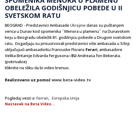
OBELEŽILA GODIŠNJICU POBEDE U II
SVETSKOM RATU
BEOGRAD - Predstavnici Ambasade
Ukrajine
danas su puštanjem
venca u Dunav kod spomenika ``Menora u plamenu`` na Dunavskom
keju u Beogradu obeležili 81. godišnjicu pobede u Drugom svetskom
ratu. Dogadjaju su prisustvovali predstavnici više ambasada u Srbiji
uključujući ambasadorku Francuske Florans
Ferari
, ambasadore
Velika Britanije Edvarda Fergusona i
EU
Andreasa fon Bekerata.
(pokrivalice)
Kliknite na sliku da bi video krenuo.
Realizovano uz pomoć
www.beta-video.tv
Pogledaj vesti o:
Ferrari
,
Evropska Unija
Nastavak na Beta Video...