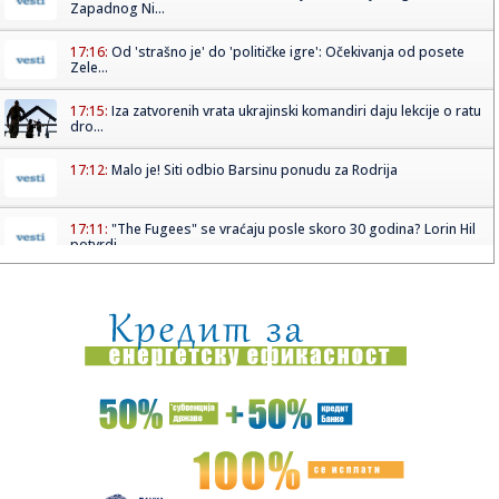
Zapadnog Ni...
17:16:
Od 'strašno je' do 'političke igre': Očekivanja od posete
Zele...
17:15:
Iza zatvorenih vrata ukrajinski komandiri daju lekcije o ratu
dro...
17:12:
Malo je! Siti odbio Barsinu ponudu za Rodrija
17:11:
"The Fugees" se vraćaju posle skoro 30 godina? Lorin Hil
potvrdi...
17:10:
Rajaković o svom odlasku iz Zvezde: "Nisu mi isplatili osam
plat...
17:09:
Kopaonik dobija nove ski-staze: U posao vredan više od
pola mili...
17:07:
Vikend bez vode na dve lokacije u Nišu: Ekipe JKP Naisus
izlaz...
17:04:
Landrovers Panterra je električni Land Rover Defender