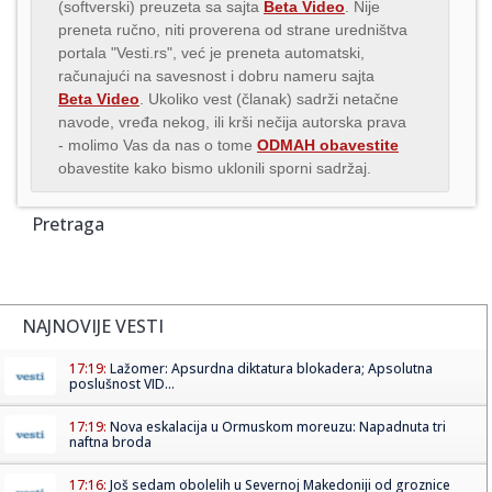
(softverski) preuzeta sa sajta
Beta Video
. Nije
preneta ručno, niti proverena od strane uredništva
portala "Vesti.rs", već je preneta automatski,
računajući na savesnost i dobru nameru sajta
Beta Video
. Ukoliko vest (članak) sadrži netačne
navode, vređa nekog, ili krši nečija autorska prava
- molimo Vas da nas o tome
ODMAH obavestite
obavestite kako bismo uklonili sporni sadržaj.
Pretraga
NAJNOVIJE VESTI
17:19:
Lažomer: Apsurdna diktatura blokadera; Apsolutna
poslušnost VID...
17:19:
Nova eskalacija u Ormuskom moreuzu: Napadnuta tri
naftna broda
17:16:
Još sedam obolelih u Severnoj Makedoniji od groznice