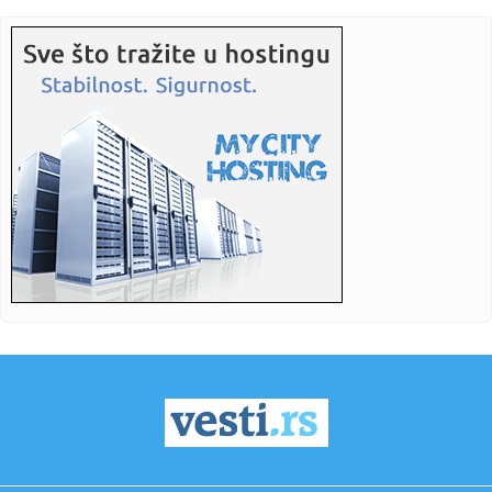
oru...
16:52:
EVROLIGAŠKI POVRATAK: Žalgiris ponovo doveo Kinana
Evansa, milj...
16:52:
Predsjednica Norveškog saveza pozvala Đanija Infantina
na ostav...
16:52:
U Gradišci nema restrikcije vode: Kapacitet duplo veći od
potro...
16:52:
Od brzine do alkohola: Ovo su kazne za saobraćajne
prekršaje u ...
16:52:
Saobraćajni kolaps u Banjaluci: Za nekoliko kilometara
treba 45 ...
16:50:
Vučević bez potvrde o povratku Stefanovića, Nikolića i
Mihajl...
16:49:
EIB odobrila kredit od 100 miliona evra Rumuniji
16:49:
Ove lutke se hitno povlače iz prodaje: RAPEX upozorava na
opasne...