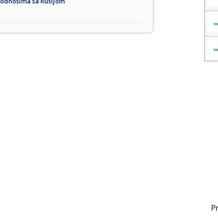
m odnosima sa Rusijom
P