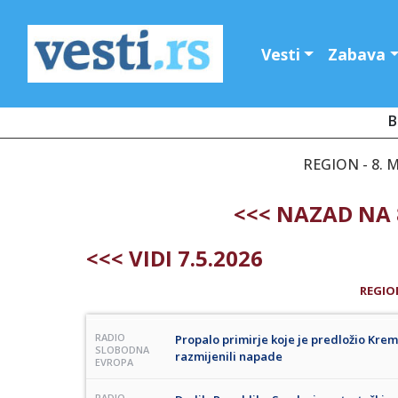
Vesti
Zabava
B
REGION - 8. M
<<< NAZAD NA 
<<< VIDI 7.5.2026
REGIO
RADIO
Propalo primirje koje je predložio Kre
SLOBODNA
razmijenili napade
EVROPA
RADIO