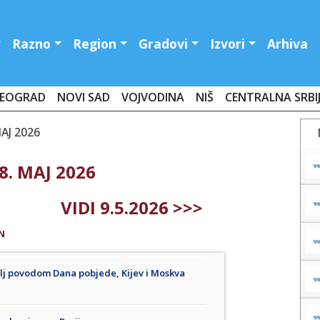
Razno
Region
Gradovi
Izvori
Arhiva
EOGRAD
NOVI SAD
VOJVODINA
NIŠ
CENTRALNA SRBI
AJ 2026
8. MAJ 2026
VIDI 9.5.2026 >>>
N
mlj povodom Dana pobjede, Kijev i Moskva