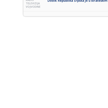
Dodik: Republika Srpska je u strateški
TELEVIZIJA
VOJVODINE