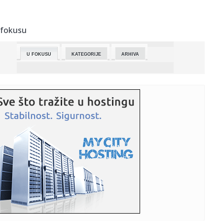
23:23:
STRAŠNE VESTI: Nestao sin Željka Pantića!
 fokusu
23:17:
Drama u Ugrinovcima: Mislio da je olovka, a onda mu je
eksplodira...
U FOKUSU
KATEGORIJE
ARHIVA
23:16:
Obeležen Dan pobede nad fašizmom
23:14:
Održan Marš za život, nastupio pevač Tompson poznat
po veli...
23:09:
Pravio haos na suđenju, prijetio novinarima: Huso B.
osuđen na ...
23:09:
Međedović bolji od Fonseke za plasman u treće kolo
Mastersa u ...
23:04:
SPEKTAKULARAN PREOKRET: Dragan Šakota poražen u
finalu Lige ša...
23:03:
Vlahović dao gol za istoriju! Srbin najbrži Juventusov
strelac ...
22:56:
Lamborghini Fenomeno Roadster