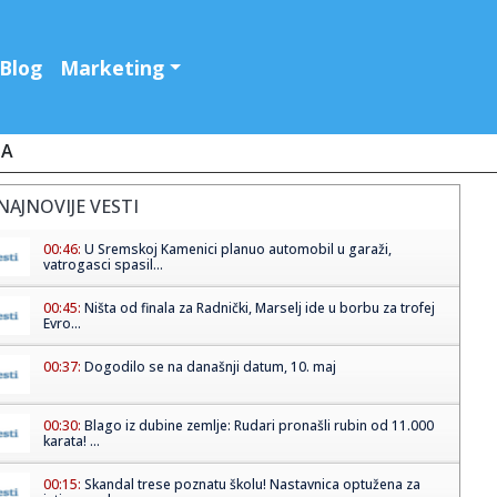
Blog
Marketing
JA
NAJNOVIJE VESTI
00:46:
U Sremskoj Kamenici planuo automobil u garaži,
vatrogasci spasil...
00:45:
Ništa od finala za Radnički, Marselj ide u borbu za trofej
Evro...
00:37:
Dogodilo se na današnji datum, 10. maj
00:30:
Blago iz dubine zemlje: Rudari pronašli rubin od 11.000
karata! ...
00:15:
Skandal trese poznatu školu! Nastavnica optužena za