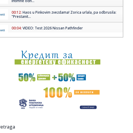
intimne odn...
00:12:
Haos u Pinkovim zvezdama! Zorica urlala, pa odbrusila:
"Prestanit...
00:04:
VIDEO: Test 2026 Nissan Pathfinder
23:52:
Veličanstven prizor u srcu Beograda: "Srbija pobeđuje"
sija sa ...
23:50:
Opasan trend među decom: Igračke stavljaju u
mikrotalasnu, posl...
23:44:
JOŠ DRAME NAKON MEČA: Zapalio se autobus sa
navijačima Novog P...
23:38:
Od ruševina do remek-dela: Napuštene objekte pretvorili
u prost...
23:30:
Popović se ovoj pevačici javno izvinjavao, u "Zvezdama
Granda":...
23:24:
Katarski tanker se zaputio ka Ormuskom moreuzu
retraga