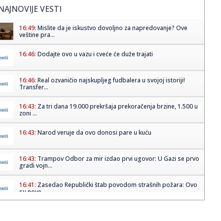
NAJNOVIJE VESTI
16:49:
Mislite da je iskustvo dovoljno za napredovanje? Ove
veštine pra...
16:46:
Dodajte ovo u vazu i cveće će duže trajati
16:46:
Real ozvaničio najskupljeg fudbalera u svojoj istoriji!
Transfer...
16:43:
Za tri dana 19.000 prekršaja prekoračenja brzine, 1.500 u
zoni ...
16:43:
Narod veruje da ovo donosi pare u kuću
16:43:
Trampov Odbor za mir izdao prvi ugovor: U Gazi se prvo
gradi vojn...
16:41:
Zasedao Republički štab povodom strašnih požara: Ovo
su nove ...
16:41:
Kada sport igra za humanost: Fondacija Mozzart spaja
pobede i dob...