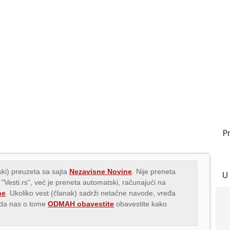
P
ki) preuzeta sa sajta
Nezavisne Novine
. Nije preneta
U
 "Vesti.rs", već je preneta automatski, računajući na
ne
. Ukoliko vest (članak) sadrži netačne navode, vređa
s da nas o tome
ODMAH obavestite
obavestite kako