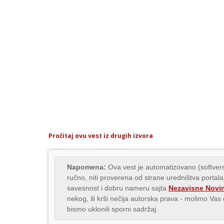
Pročitaj ovu vest iz drugih izvora
Napomena:
Ova vest je automatizovano (softvers
ručno, niti proverena od strane uredništva portala
savesnost i dobru nameru sajta
Nezavisne Novi
nekog, ili krši nečija autorska prava - molimo Va
bismo uklonili sporni sadržaj.