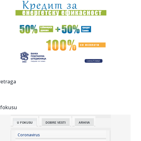
16:37:
DRAMA BIVŠEG GOLMANA ZVEZDE: Omri Glazer
učestvovao u saobraća...
16:33:
Salah i zvanično u Trabzonu
16:32:
Bivši dečko Jovane Jeremić organizovao feštu: Vatromet,
harfa...
16:31:
Doživotna kazna Avganistancu za napad automobilom u
Minhenu
16:30:
"Evroliga nije za razvoj mladih igrača, ta priča je
retraga
besmislena"
16:27:
Михаел Мартенс: Нисам пронашао ...
 fokusu
16:29:
Kazne do dva miliona dinara i oduzimanje životinja: Šta još
do...
U FOKUSU
DOBRE VESTI
ARHIVA
16:24:
Od Kine do Orlovata, od Indije do šatora; Vučićev tempo
koji j...
Coronavirus