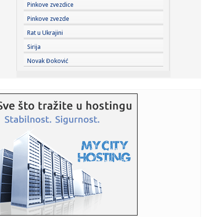
16:23:
Zvanično: Kraj sapunice – Diomande Realov za najmanje
Pinkove zvezdice
125 mili...
Pinkove zvezde
16:22:
Strašan zločin na Novom Beogradu: Sumnja se da je sin
Rat u Ukrajini
ubio majk...
Sirija
16:22:
Šebalj upozorio vozače trotineta: "Pad pri 50 km/h je kao
Novak Đoković
pad s...
16:22:
Počela sanacija dva banjalučka igrališta
16:22:
Janaf i MOL postigli dogovor o transportu nafte za 2026.
godinu
16:22:
Salah zvanično potpisao dvogodišnji ugovor sa
Trabzonom
16:22:
Probajte pravilo 3-3-3 za pronalaženje partnera
16:22:
Djevojčicu (7) usisao vakuum na bazenu u Srbiji
16:22:
PU Banjaluka u akciji "Trasa": Uhapšen trojac, pronađeno
14 aut...