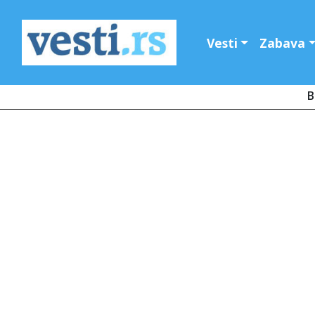
Vesti
Zabava
B