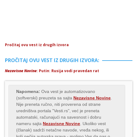
Pročitaj ovu vest iz drugih izvora
PROČITAJ OVU VEST IZ DRUGIH IZVORA:
Nezavisne Novine
: Putin: Rusija vodi pravedan rat
Napomena:
Ova vest je automatizovano
(softverski) preuzeta sa sajta
Nezavisne Novine
.
Nije preneta ručno, niti proverena od strane
uredništva portala "Vesti.rs", već je preneta
automatski, računajući na savesnost i dobru
nameru sajta
Nezavisne Novine
. Ukoliko vest
(članak) sadrži netačne navode, vređa nekog, ili
krši nečija autorska prava - molimo Vas da nas o