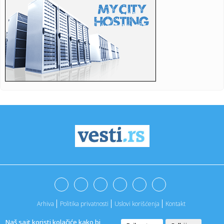
13:54:
Dosta jeftinije ove namirnice: Ovo su cene na pijacama
širom Srb...
13:48:
Dron uleteo iz Rumunije u Bugarsku i eksplodirao: "Ne zna
se odak...
13:46:
EVROLIGA VIŠE NEĆE BITI ISTA: Ovih 20 poteza mogu da
promene ...
13:45:
Tomović poslao poruku hejterima u jeku drame s
bazenima: Ovo im ...
13:43:
Saslušan osumnjičeni za ubistvo majke Milke na Novom
Beogradu: ...
13:42:
Velika tragedija: Preminuo Mesijev otac!
13:42:
Gimaraeš zvanično u Arsenalu!
Arhiva
Politika privatnosti
Uslovi korišćenja
Kontakt
13:40:
Zvanično: Saša Lukić je novi Traktorista!
Naš sajt koristi kolačiće kako bi