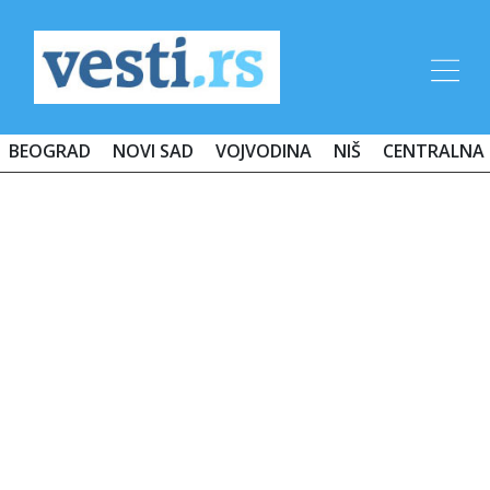
BEOGRAD
NOVI SAD
VOJVODINA
NIŠ
CENTRALNA 