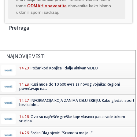
tome
ODMAH obavestite
obavestite kako bismo
uklonili sporni sadržaj.
Pretraga
NAJNOVIJE VESTI
14:29:
Požar kod Konjica i dalje aktivan VIDEO
14:28:
Rusi nude do 10.600 evra za novog vojnika: Regioni
povećavaju na...
14:27:
INFORMACIJA KOJA ZANIMA CELU SRBIJU: Kako gledati sport
bez kablo...
14:26:
Ovo su najčešće greške koje vlasnici pasa rade tokom
vrućina
14:26:
Srđan Blagojević: "Sramota me je..."