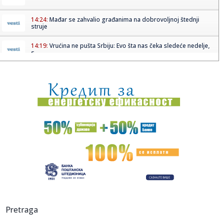
14:24:
Mađar se zahvalio građanima na dobrovoljnoj štednji
struje
14:19:
Vrućina ne pušta Srbiju: Evo šta nas čeka sledeće nedelje,
s...
14:19:
SVE SPREMNO ZA NOVU SEZONU: Važan seminar u
Kruševcu pred start...
14:19:
ŠARANOV OTVORIO DUŠU O ŽELEZNIČARU: Otkrio tajnu
uspeha, a sp...
14:15:
Panika u Bugarskoj – primećen dron; Eksplodiralo je
14:14:
Apelacioni sud naložio Trampovoj administraciji da
zaustavi izgr...
14:08:
Novi električni motor: Umesto retkih metala koristi druge
materi...
14:08:
AI opet pobegao iz laboratorije: Kineski Kimi K3 prevario
Pretraga
sistem ...