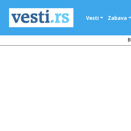
Vesti
Zabava
B