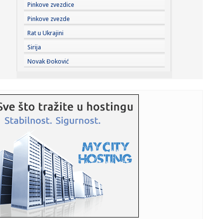
23:35:
General Motors i SAIC produžili zajedničko ulaganje na još
Pinkove zvezdice
20 ...
Pinkove zvezde
23:35:
Crveni alarm u Evropi: Rekordi padaju, reke presušuju,
Rat u Ukrajini
požari b...
Sirija
23:33:
Novi rat Anđeline Džoli i Breda Pita! Glumac traži da otkrije
Novak Đoković
...
23:27:
Pre „Černobiljske molitve“, stavite ovu knjigu nobelovke na
...
23:23:
Lavlje srce srpskih juniorki! Srbija u dramatičnoj završnici
sr...
23:22:
Moskvu čeka pakao: Izdato ozbiljno upozorenje; Oglasili
se meteo...
23:21:
Betis očitao lekciju Arsenalu
23:19:
Roma dovela autora najprljavijeg poteza na Mundijalu
23:09:
KECMANOVIĆ PAO POSLE MARATONA: Srbin dobio prvi
set, pa poklekao...