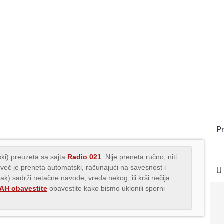
P
ki) preuzeta sa sajta
Radio 021
. Nije preneta ručno, niti
 već je preneta automatski, računajući na savesnost i
U
nak) sadrži netačne navode, vređa nekog, ili krši nečija
H obavestite
obavestite kako bismo uklonili sporni