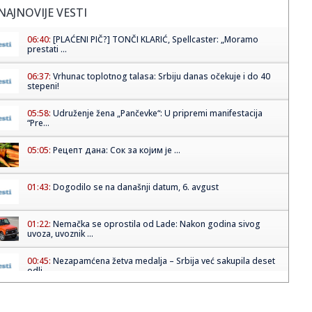
NAJNOVIJE VESTI
06:40:
[PLAĆENI PIČ?] TONČI KLARIĆ, Spellcaster: „Moramo
prestati ...
06:37:
Vrhunac toplotnog talasa: Srbiju danas očekuje i do 40
stepeni!
05:58:
Udruženje žena „Pančevke“: U pripremi manifestacija
“Pre...
05:05:
Рецепт дана: Сок за којим је ...
01:43:
Dogodilo se na današnji datum, 6. avgust
01:22:
Nemačka se oprostila od Lade: Nakon godina sivog
uvoza, uvoznik ...
00:45:
Nezapamćena žetva medalja – Srbija već sakupila deset
odli...
00:30:
Eparhija budimljansko-nikšićka zahvalila Vučiću: Litije su
sa...