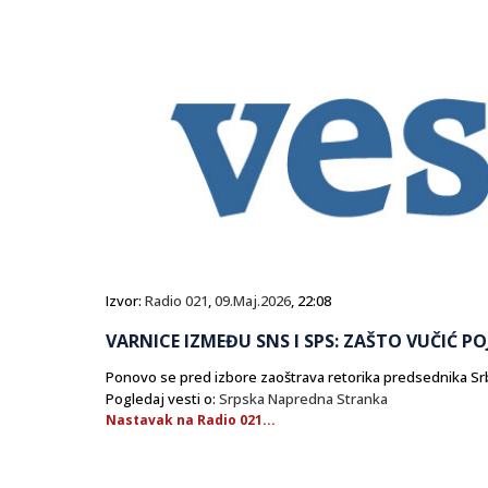
Izvor:
Radio 021
,
09.Maj.2026
, 22:08
VARNICE IZMEĐU SNS I SPS: ZAŠTO VUČIĆ PO
Ponovo se pred izbore zaoštrava retorika predsednika Sr
Pogledaj vesti o:
Srpska Napredna Stranka
Nastavak na Radio 021...