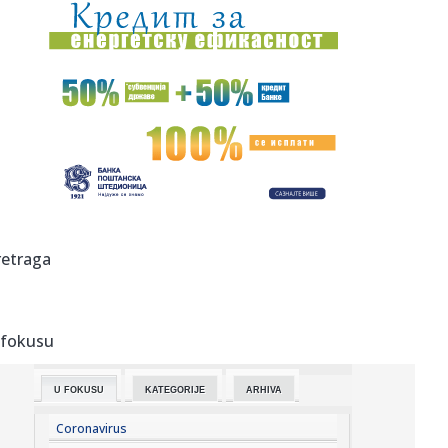
00:22:
Žene koje žele nezaboravan seks moraju da rade ove tri
stvari
00:18:
Bugatti najavljuje novi jedinstveni automobil
00:15:
Drama na plaži u Italiji! Doktorka iz Beograda pritrčala
turist...
00:02:
Na današnji dan, 6. avgust
23:51:
Tri medalje za Srbiju na EP
retraga
23:47:
KIKS PANATINAIKOSA UPRKOS OGROMNIM ULAGANJIMA:
Grčki velikan vod...
 fokusu
23:46:
Tragedija kod Požarevca: Čovek stradao u požaru koji je
sam iz...
U FOKUSU
KATEGORIJE
ARHIVA
23:38:
Lara Gut-Behrami završila karijeru
Coronavirus