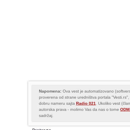
Napomena:
Ova vest je automatizovano (softvers
proverena od strane uredništva portala "Vesti.rs",
dobru nameru sajta
Radio 021
. Ukoliko vest (čla
autorska prava - molimo Vas da nas o tome
ODMA
sadržaj.