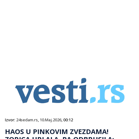
Izvor:
24sedam.rs
,
10.Maj.2026
, 00:12
HAOS U PINKOVIM ZVEZDAMA!
ZORICA URLALA, PA ODBRUSILA: