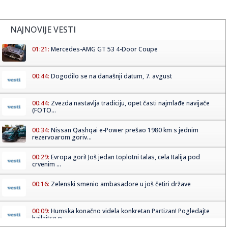
NAJNOVIJE VESTI
01:21:
Mercedes-AMG GT 53 4-Door Coupe
00:44:
Dogodilo se na današnji datum, 7. avgust
00:44:
Zvezda nastavlja tradiciju, opet časti najmlađe navijače
(FOTO...
00:34:
Nissan Qashqai e-Power prešao 1980 km s jednim
rezervoarom goriv...
00:29:
Evropa gori! Još jedan toplotni talas, cela Italija pod
crvenim ...
00:16:
Zelenski smenio ambasadore u još četiri države
00:09:
Humska konačno videla konkretan Partizan! Pogledajte
hajlajtse p...