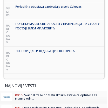
Periodična obustava saobraćaja u selu Ćukovac
VO
M.
RS
ПОЧИЊУ МАЈСКЕ СВЕЧАНОСТИ У ПРИГРЕВИЦИ – У СУБОТУ
RA
ГОСТУЈЕ ВИКИ МИЉКОВИЋ
DI
O
DU
NA
V
СВЕТСКИ ДАН И НЕДЕЉА ЦРВЕНОГ КРСТА
RA
DI
O
DU
NA
V
NAJNOVIJE VESTI
00:15:
Skandal trese poznatu školu! Nastavnica optužena za
intimne odn...
00:12:
Haos u Pinkovim zvezdama! Zorica urlala, pa odbrusila: