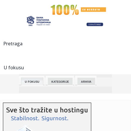
23:17:
Drama u Ugrinovcima: Mislio da je olovka, a onda mu je
eksplodira...
23:16:
Obeležen Dan pobede nad fašizmom
23:14:
Održan Marš za život, nastupio pevač Tompson poznat po
Pretraga
veli...
23:09:
Pravio haos na suđenju, prijetio novinarima: Huso B.
osuđen na ...
U fokusu
23:09:
Međedović bolji od Fonseke za plasman u treće kolo
Mastersa u ...
U FOKUSU
KATEGORIJE
ARHIVA
23:04:
SPEKTAKULARAN PREOKRET: Dragan Šakota poražen u
finalu Lige ša...
23:03:
Vlahović dao gol za istoriju! Srbin najbrži Juventusov strelac
...
22:56:
Lamborghini Fenomeno Roadster