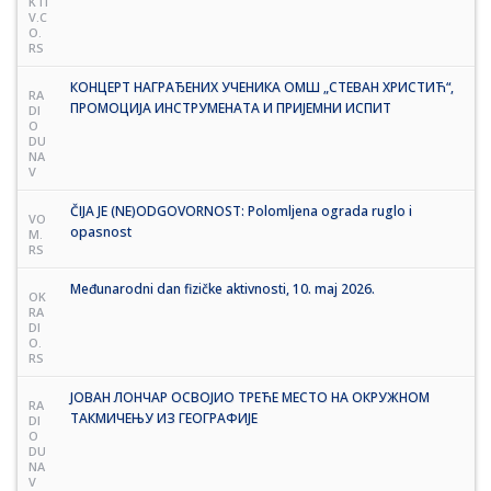
KTI
V.C
O.
RS
КОНЦЕРТ НАГРАЂЕНИХ УЧЕНИКА ОМШ „СТЕВАН ХРИСТИЋ“,
RA
ПРОМОЦИЈА ИНСТРУМЕНАТА И ПРИЈЕМНИ ИСПИТ
DI
O
DU
NA
V
ČIJA JE (NE)ODGOVORNOST: Polomljena ograda ruglo i
VO
opasnost
M.
RS
Međunarodni dan fizičke aktivnosti, 10. maj 2026.
OK
RA
DI
O.
RS
ЈОВАН ЛОНЧАР ОСВОЈИО ТРЕЋЕ МЕСТО НА ОКРУЖНОМ
RA
ТАКМИЧЕЊУ ИЗ ГЕОГРАФИЈЕ
DI
O
DU
NA
V