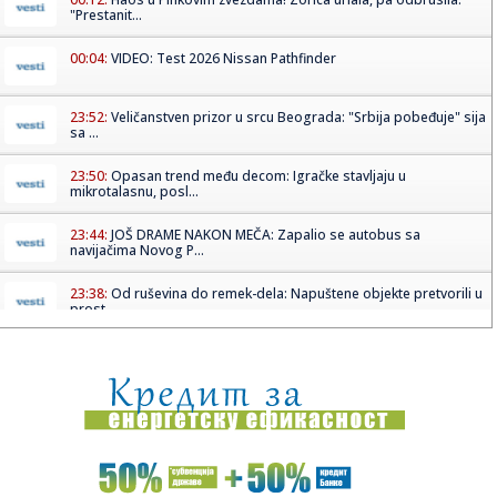
"Prestanit...
00:04:
VIDEO: Test 2026 Nissan Pathfinder
23:52:
Veličanstven prizor u srcu Beograda: "Srbija pobeđuje" sija
sa ...
23:50:
Opasan trend među decom: Igračke stavljaju u
mikrotalasnu, posl...
23:44:
JOŠ DRAME NAKON MEČA: Zapalio se autobus sa
navijačima Novog P...
23:38:
Od ruševina do remek-dela: Napuštene objekte pretvorili u
prost...
23:30:
Popović se ovoj pevačici javno izvinjavao, u "Zvezdama
Granda":...
23:24:
Katarski tanker se zaputio ka Ormuskom moreuzu
23:23:
STRAŠNE VESTI: Nestao sin Željka Pantića!