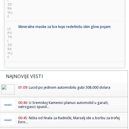
I
ZD
RA
VLJ
E
Mineralne maske za lice koje redefinišu skin glow pojam
LE
PO
TA
I
ZD
RA
VLJ
E
NAJNOVIJE VESTI
01:09:
Lucid po jednom automobilu gubi 308.000 dolara
00:46:
U Sremskoj Kamenici planuo automobil u garaži,
vatrogasci spasil...
00:45:
Ništa od finala za Radnički, Marselj ide u borbu za trofej
Evro...