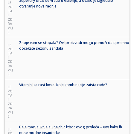
Superdry & Co se vratio u Galeriju, a ovako je izgledalo
LE
otvaranje nove radnje
PO
TA
I
ZD
RA
VLJ
E
Znoje vam se stopala? Ovi proizvodi mogu pomoći da spremno
LE
dočekate sezonu sandala
PO
TA
I
ZD
RA
VLJ
E
Vitamini za rast kose: Koje kombinacije zaista rade?
LE
PO
TA
I
ZD
RA
VLJ
E
Bele maxi suknje su najchic izbor ovog proleća – evo kako ih
LE
nose modne insajderke
PO