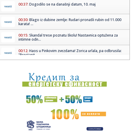
00:37:
Dogodilo se na današnji datum, 10. maj
00:30:
Blago iz dubine zemlje: Rudari pronašli rubin od 11.000
karata! ...
00:15:
Skandal trese poznatu školu! Nastavnica optužena za
intimne odn...
00:12:
Haos u Pinkovim zvezdama! Zorica urlala, pa odbrusila:
"Prestanit...
00:04:
VIDEO: Test 2026 Nissan Pathfinder
23:52:
Veličanstven prizor u srcu Beograda: "Srbija pobeđuje" sija
sa ...
23:50:
Opasan trend među decom: Igračke stavljaju u
mikrotalasnu, posl...
23:44:
JOŠ DRAME NAKON MEČA: Zapalio se autobus sa
navijačima Novog P...
23:38:
Od ruševina do remek-dela: Napuštene objekte pretvorili u