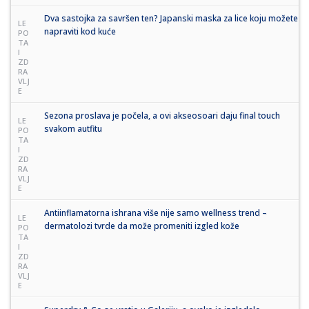
Dva sastojka za savršen ten? Japanski maska za lice koju možete
LE
napraviti kod kuće
PO
TA
I
ZD
RA
VLJ
E
Sezona proslava je počela, a ovi akseosoari daju final touch
LE
svakom autfitu
PO
TA
I
ZD
RA
VLJ
E
Antiinflamatorna ishrana više nije samo wellness trend –
LE
dermatolozi tvrde da može promeniti izgled kože
PO
TA
I
ZD
RA
VLJ
E