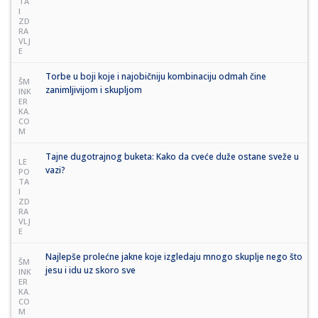
TA
I
ZD
RA
VLJ
E
Torbe u boji koje i najobičniju kombinaciju odmah čine
ŠM
zanimljivijom i skupljom
INK
ER
KA.
CO
M
Tajne dugotrajnog buketa: Kako da cveće duže ostane sveže u
LE
vazi?
PO
TA
I
ZD
RA
VLJ
E
Najlepše prolećne jakne koje izgledaju mnogo skuplje nego što
ŠM
jesu i idu uz skoro sve
INK
ER
KA.
CO
M