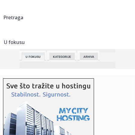
prost...
23:30:
Popović se ovoj pevačici javno izvinjavao, u "Zvezdama
Pretraga
Granda":...
23:24:
Katarski tanker se zaputio ka Ormuskom moreuzu
U fokusu
23:23:
STRAŠNE VESTI: Nestao sin Željka Pantića!
U FOKUSU
KATEGORIJE
ARHIVA
23:17:
Drama u Ugrinovcima: Mislio da je olovka, a onda mu je
eksplodira...
23:16:
Obeležen Dan pobede nad fašizmom
23:14:
Održan Marš za život, nastupio pevač Tompson poznat po
veli...
23:09:
Pravio haos na suđenju, prijetio novinarima: Huso B.
osuđen na ...
23:09:
Međedović bolji od Fonseke za plasman u treće kolo
Mastersa u ...