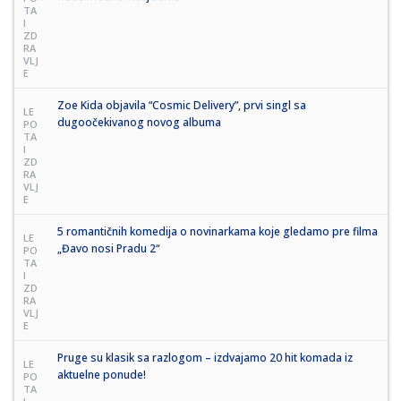
TA
I
ZD
RA
VLJ
E
Zoe Kida objavila “Cosmic Delivery”, prvi singl sa
LE
dugoočekivanog novog albuma
PO
TA
I
ZD
RA
VLJ
E
5 romantičnih komedija o novinarkama koje gledamo pre filma
LE
„Đavo nosi Pradu 2“
PO
TA
I
ZD
RA
VLJ
E
Pruge su klasik sa razlogom – izdvajamo 20 hit komada iz
LE
aktuelne ponude!
PO
TA