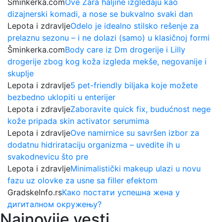
Šminkerka.com
Ove Zara haljine izgledaju kao
dizajnerski komadi, a nose se bukvalno svaki dan
Lepota i zdravlje
Odelo je idealno stilsko rešenje za
prelaznu sezonu – i ne dolazi (samo) u klasičnoj formi
Šminkerka.com
Body care iz Dm drogerije i Lilly
drogerije zbog kog koža izgleda mekše, negovanije i
skuplje
Lepota i zdravlje
5 pet-friendly biljaka koje možete
bezbedno uklopiti u enterijer
Lepota i zdravlje
Zaboravite quick fix, budućnost nege
kože pripada skin activator serumima
Lepota i zdravlje
Ove namirnice su savršen izbor za
dodatnu hidrirataciju organizma – uvedite ih u
svakodnevicu što pre
Lepota i zdravlje
Minimalistički makeup ulazi u novu
fazu uz olovke za usne sa filler efektom
GradskeInfo.rs
Како постати успешна жена у
дигиталном окружењу?
Najnovije vesti