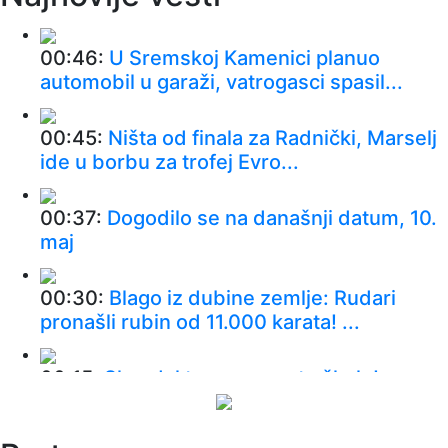
00:46:
U Sremskoj Kamenici planuo
automobil u garaži, vatrogasci spasil...
00:45:
Ništa od finala za Radnički, Marselj
ide u borbu za trofej Evro...
00:37:
Dogodilo se na današnji datum, 10.
maj
00:30:
Blago iz dubine zemlje: Rudari
pronašli rubin od 11.000 karata! ...
00:15:
Skandal trese poznatu školu!
Nastavnica optužena za intimne odn...