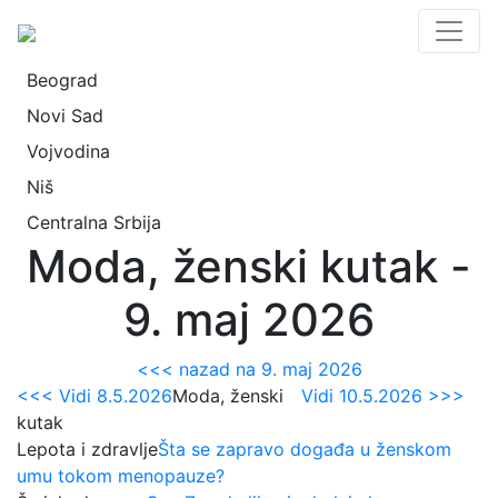
Beograd
Novi Sad
Vojvodina
Niš
Centralna Srbija
Moda, ženski kutak -
9. maj 2026
<<< nazad na 9. maj 2026
<<< Vidi 8.5.2026
Moda, ženski
Vidi 10.5.2026 >>>
kutak
Lepota i zdravlje
Šta se zapravo događa u ženskom
umu tokom menopauze?