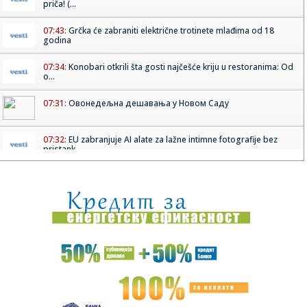
priča! (...
07:43:
Grčka će zabraniti električne trotinete mlađima od 18
godina
07:34:
Konobari otkrili šta gosti najčešće kriju u restoranima: Od
o...
07:31:
Овонедељна дешавања у Новом Саду
07:32:
EU zabranjuje AI alate za lažne intimne fotografije bez
pristank...
07:24:
Krvavi pir zbog interneta! Muškarac pokušao da ubije par, a
raz...
07:22:
Drugovićka crkva u pričama Živka Vujića
07:22:
Srednjovjekovni grad Mičevac kod Trebinja dobija novi sjaj
07:21:
Istraživanje: U Srbiji trećina građana strahuje da bi AI
mogao...