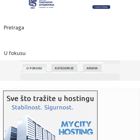
07:15:
Dokumentarac o Oasisu stiže na Disney+ sa nikad viđenim
snimcim...
07:15:
Šampion na korak od finala, a Lejkersi od "metle": Tander:
Pretraga
SGA s...
07:11:
Švajcarci 14. juna glasaju o tome da se stanovništvo
ograniči ...
U fokusu
07:09:
Srbi masovno kupuju jednu stvar pred leto, a stručnjaci
upozorav...
U FOKUSU
KATEGORIJE
ARHIVA
07:04:
Na američkom kruzeru 115 ljudi obolelo od norovirusa
07:04:
VIDEO: Zapalio se automobil u garaži u Sremskoj Kamenici,
vlasni...
07:04:
Četiri srpske organizacije dogovorile zajedničko učešće na
i...
07:04:
Objavljeno koliko je stanova prodato u Beogradu na vodi
07:04:
Navodna ponuda nepoznate srpske kompanije za NIS -