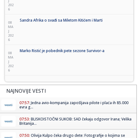
J
202
6
Sandra Afrika o svađi sa Miletom Kitićem i Marti
08
MA
J
202
6
Marko Ristić je pobednik pete sezone Survivor-a
08
MA
J
202
6
NAJNOVIJE VESTI
07:57:
Jedna avio-kompanija zapošljava pilote i plaća ih 85.000
evra g...
07:53:
BLISKOISTOČNI SUKOB: SAD čekaju odgovor Irana; Velika
Britanija...
07:50:
Olivija Kulpo čeka drugo dete: Fotografije o kojima se