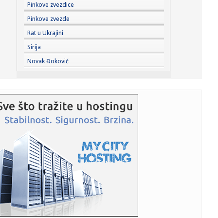
10:49:
Migrantska tragedija: Čak 96 ljudi stradalo pokušavajući
Pinkove zvezdice
da do...
Pinkove zvezde
10:47:
Infantino negira da je UEFA podmićivala njegovu navodnu
Rat u Ukrajini
'ljubav...
Sirija
10:46:
ANEM ALARM: Nove pretnje Veranu Matiću vešanjem,
Novak Đoković
javnom egzekuc...
10:43:
U subotu pripremna utakmica rukometaša Dubočice i
Železničara...
10:41:
Вучић данас са Зеленским у Палати ...
10:42:
Đoković: "Taj poraz me je uništio"
10:37:
POČINJE NOVA SEZONA PORTUGALSKE LIGE – SPORTING
BRANI TRON, BE...
10:37:
Hiljadu pršuta zaplenjeno u Hrvatskoj, inspektori istražuju
por...
10:37:
Vučić sa Zelenskim u Palati Srbija: Počinje svečana
ceremonij...