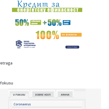
10:58:
ŽELEZNIČAR VEZAO KOKOVIĆA DO 2028: Trener koji je
ispisao isto...
10:57:
Obustavljen saobraćaj između Gaja i Šumarka zbog
požara u Del...
10:54:
Гоф, Осака и Бенчић прошле у осмину ...
10:51:
У Великој Британији годишње се ...
10:53:
Dinamo doveo pojačanje iz PSŽ-a!
retraga
10:51:
Palo priznanje na opozicionoj televiziji: Blokaderima
postavili u...
 fokusu
10:51:
Vučević poslao poruku državnim organima BiH i srušio laži
o ...
U FOKUSU
DOBRE VESTI
ARHIVA
10:47:
Веома висок ризик од пожара на ...
Coronavirus