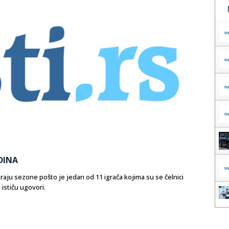
DINA
raju sezone pošto je jedan od 11 igrača kojima su se čelnici
ističu ugovori.