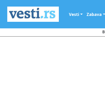
Vesti
Zabava
B