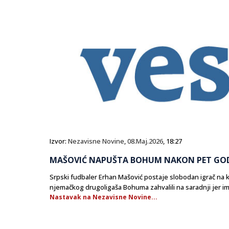
Izvor:
Nezavisne Novine
,
08.Maj.2026
, 18:27
MAŠOVIĆ NAPUŠTA BOHUM NAKON PET GO
Srpski fudbaler Erhan Mašović postaje slobodan igrač na k
njemačkog drugoligaša Bohuma zahvalili na saradnji jer im 
Nastavak na Nezavisne Novine...