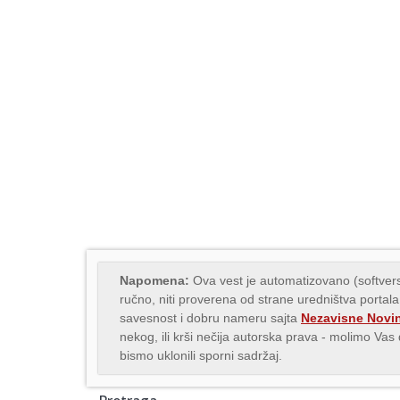
Napomena:
Ova vest je automatizovano (softvers
ručno, niti proverena od strane uredništva portala
savesnost i dobru nameru sajta
Nezavisne Novi
nekog, ili krši nečija autorska prava - molimo Va
bismo uklonili sporni sadržaj.