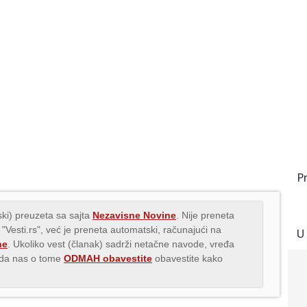
P
ki) preuzeta sa sajta
Nezavisne Novine
. Nije preneta
 "Vesti.rs", već je preneta automatski, računajući na
U
ne
. Ukoliko vest (članak) sadrži netačne navode, vređa
s da nas o tome
ODMAH obavestite
obavestite kako