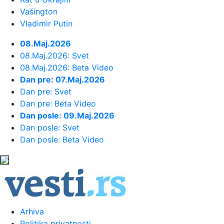
Vašington
23:36:
Mika Hakinen upozorio Meklaren
Vladimir Putin
08.Maj.2026
23:31:
Evo koliko je Mia Borisavljević
08.Maj.2026: Svet
starija od muža, Bojana Gruji...
08.Maj.2026: Beta Video
Dan pre: 07.Maj.2026
23:28:
VIDEO: Test 2026 Cupra Born
Dan pre: Svet
Dan pre: Beta Video
Dan posle: 09.Maj.2026
23:27:
Nova pravila za upis nekretnina:
Dan posle: Svet
Kuće preko 400 kvadrata plaća...
Dan posle: Beta Video
23:24:
VOJVODINA UZ VRH, IMT PAO U
ŠAPCU: Zukić i Sukačev doneli tri ...
23:19:
Problem za Partizan pred revanš sa
Tobolom
Arhiva
Politika privatnosti