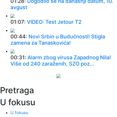
01:28:
Dogodilo se na današnji datum, 10.
avgust
01:07:
VIDEO: Test Jetour T2
00:44:
Novi Srbin u Budućnosti! Stigla
zamena za Tanaskovića!
00:31:
Alarm zbog virusa Zapadnog Nila!
Više od 240 zaraženih, SZO poz...
00:25:
Na prodaju Opel Senator B 3.0i CD
koji je za više od 37 godina p...
Pretraga
00:01:
Na današnji dan, 10. avgust
U fokusu
U fokusu
00:01:
On će biti pomoćnik predsednika