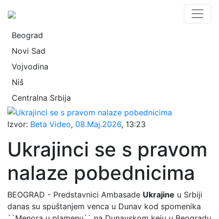
Beograd
Novi Sad
Vojvodina
Niš
Centralna Srbija
Izvor:
Beta Video
,
08.Maj.2026
, 13:23
Ukrajinci se s pravom
nalaze pobednicima
BEOGRAD - Predstavnici Ambasade
Ukrajine
u Srbiji
danas su spuštanjem venca u Dunav kod spomenika
``Menora u plamenu`` na Dunavskom keju u Beogradu