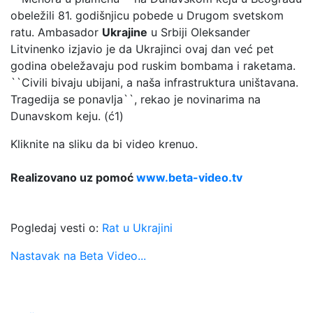
obeležili 81. godišnjicu pobede u Drugom svetskom
ratu. Ambasador
Ukrajine
u Srbiji Oleksander
Litvinenko izjavio je da Ukrajinci ovaj dan već pet
godina obeležavaju pod ruskim bombama i raketama.
``Civili bivaju ubijani, a naša infrastruktura uništavana.
Tragedija se ponavlja``, rekao je novinarima na
Dunavskom keju. (ć1)
Kliknite na sliku da bi video krenuo.
Realizovano uz pomoć
www.beta-video.tv
Pogledaj vesti o:
Rat u Ukrajini
Nastavak na Beta Video...