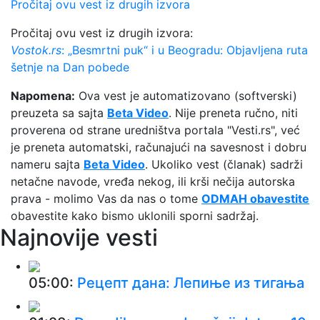
Pročitaj ovu vest iz drugih izvora
Pročitaj ovu vest iz drugih izvora:
Vostok.rs
: „Besmrtni puk“ i u Beogradu: Objavljena ruta
šetnje na Dan pobede
Napomena:
Ova vest je automatizovano (softverski)
preuzeta sa sajta
Beta Video
. Nije preneta ručno, niti
proverena od strane uredništva portala "Vesti.rs", već
je preneta automatski, računajući na savesnost i dobru
nameru sajta
Beta Video
. Ukoliko vest (članak) sadrži
netačne navode, vređa nekog, ili krši nečija autorska
prava - molimo Vas da nas o tome
ODMAH obavestite
obavestite kako bismo uklonili sporni sadržaj.
Najnovije vesti
05:00:
Рецепт дана: Лепиње из тигања