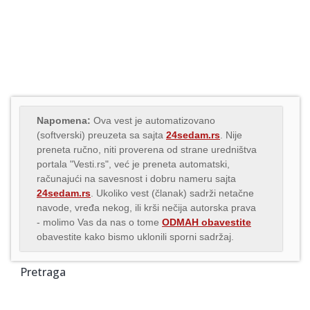
Napomena:
Ova vest je automatizovano
(softverski) preuzeta sa sajta
24sedam.rs
. Nije
preneta ručno, niti proverena od strane uredništva
portala "Vesti.rs", već je preneta automatski,
računajući na savesnost i dobru nameru sajta
24sedam.rs
. Ukoliko vest (članak) sadrži netačne
navode, vređa nekog, ili krši nečija autorska prava
- molimo Vas da nas o tome
ODMAH obavestite
obavestite kako bismo uklonili sporni sadržaj.
Pretraga