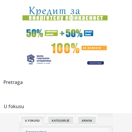
Ameriku
08:27:
NOLE NAPRAVIO ŠOU U HERCEG NOVOM: Izašao na binu, a
onda je Kan...
08:27:
Zanimljive činjenice o avionima koje možda niste znali
08:27:
Pismo čitalaca: Stop krivolovu na prepelicu
08:27:
Lov na luksuz i ekološku modu u second hand radnjama
08:24:
Вучић данас обилази радове на ...
Pretraga
08:24:
Vučić danas obilazi radove na rekonstrukciji Starog
železničk...
U fokusu
08:24:
Žene optužene da se udaju za ruske vojnike kako bi dobile
odšt...
U FOKUSU
KATEGORIJE
ARHIVA
08:24:
Brutalno udarila protivnicu, pa zapalila mreže objavom:
"Privile...