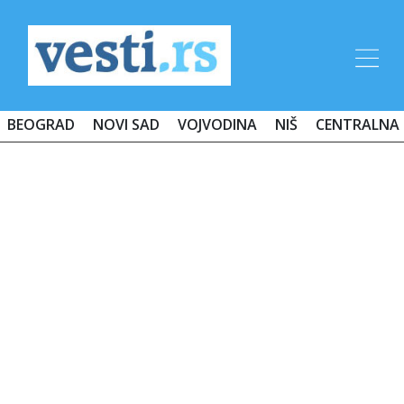
BEOGRAD
NOVI SAD
VOJVODINA
NIŠ
CENTRALNA 