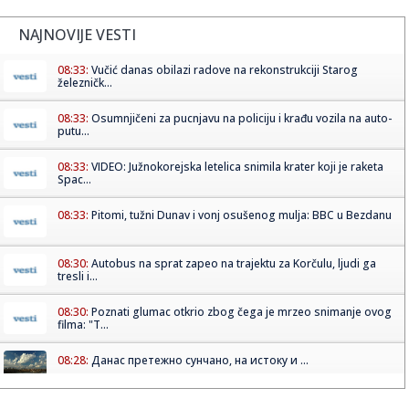
NAJNOVIJE VESTI
08:33:
Vučić danas obilazi radove na rekonstrukciji Starog
železničk...
08:33:
Osumnjičeni za pucnjavu na policiju i krađu vozila na auto-
putu...
08:33:
VIDEO: Južnokorejska letelica snimila krater koji je raketa
Spac...
08:33:
Pitomi, tužni Dunav i vonj osušenog mulja: BBC u Bezdanu
08:30:
Autobus na sprat zapeo na trajektu za Korčulu, ljudi ga
tresli i...
08:30:
Poznati glumac otkrio zbog čega je mrzeo snimanje ovog
filma: "T...
08:28:
Данас претежно сунчано, на истоку и ...
08:30:
Tramp pred ključnom bitkom: Izbori koji mogu promeniti