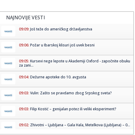
NAJNOVIJE VESTI
09:09:
Još teže do američkog državljanstva
09:06:
Požar u Ibarskoj klisuri još uvek besni
09:05:
Kursevi nege lepote u Akademiji Oxford - započnite obuku
za zani...
09:04:
Dežurne apoteke do 10. avgusta
09:03:
Vulin: Zašto se pravdamo zbog Srpskog sveta?
09:03:
Filip Kostić – genijalan potez ili veliki eksperiment?
09:02:
Zhivotni – Ljubljana – Gala Hala, Metelkova (Ljubljana) – 0...