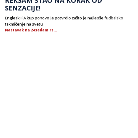
SENZACIJE!
Engleski FA kup ponovo je potvrdio zašto je najlepše
fudbalsko
takmičenje na svetu
Nastavak na 24sedam.rs...