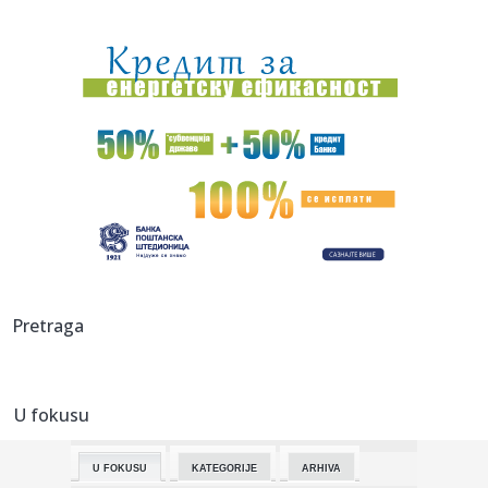
09:01:
KOLIKO KVADRATA SMETE DA DOZIDATE BEZ IKAKVIH
PAPIRA?: Pročitajt...
09:00:
Kina zabranjuje jedan od najnovijih trendova u
autoindustriji
09:00:
Vučić o „najboljim helikopterima na svetu“: „Helikoptersk...
08:59:
Ovaj znak pročita čoveka za samo pet minuta
08:59:
Vladimir Đukanović: Lako može da se desi da na izborima
bude v...
08:58:
Salah objavio "rat" istanbulskim velikanima: U Trabzon
Pretraga
sam došao...
08:57:
HETAFE U PROBLEMU: Ovo im nikako nije trebalo pred
moguć duel sa...
U fokusu
08:56:
Mračna tajna porodice sa Novog Beograda: Komšije otkrile
šta s...
U FOKUSU
KATEGORIJE
ARHIVA
08:56:
Prodata avio-kompanija: Amerikanci preuzeli