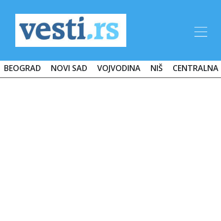
BEOGRAD
NOVI SAD
VOJVODINA
NIŠ
CENTRALNA 