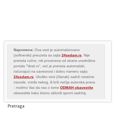
Napomena:
Ova vest je automatizovano
(softverski) preuzeta sa sajta
24sedam.rs
. Nije
preneta ručno, niti proverena od strane uredništva
portala "Vesti.rs", već je preneta automatski,
računajući na savesnost i dobru nameru sajta
24sedam.rs
. Ukoliko vest (članak) sadrži netačne
navode, vređa nekog, ili krši nečija autorska prava
- molimo Vas da nas o tome
ODMAH obavestite
obavestite kako bismo uklonili sporni sadržaj.
Pretraga