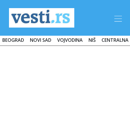
BEOGRAD
NOVI SAD
VOJVODINA
NIŠ
CENTRALNA 