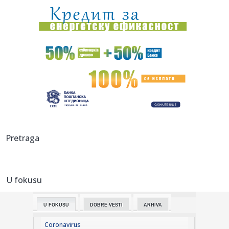
09:08:
АМСС: На граничном прелазу ...
09:09:
Na Batrovcima se od jutros čeka oko četiri sata
09:08:
Rutina Šeltona
09:08:
AdmiralBet ABA liga ostala bez direktora: Milija Vojinović
iznen...
09:07:
Ukrajina menja pravila igre: Obećala da neće napadati
Pretraga
tankere s...
09:07:
Er Srbija širi mrežu letova: Iz Beograda do više od 100
destin...
U fokusu
09:05:
Kinezi najviše profitiraju od nemačkih subvencija za e-
automobi...
U FOKUSU
DOBRE VESTI
ARHIVA
09:01:
Журка Југословенка у Беер Гарден-у ...
Coronavirus