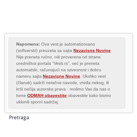
Napomena:
Ova vest je automatizovano
(softverski) preuzeta sa sajta
Nezavisne Novine
.
Nije preneta ručno, niti proverena od strane
uredništva portala "Vesti.rs", već je preneta
automatski, računajući na savesnost i dobru
nameru sajta
Nezavisne Novine
. Ukoliko vest
(članak) sadrži netačne navode, vređa nekog, ili
krši nečija autorska prava - molimo Vas da nas o
tome
ODMAH obavestite
obavestite kako bismo
uklonili sporni sadržaj.
Pretraga