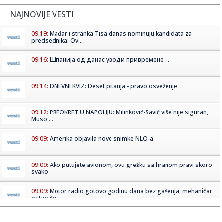
NAJNOVIJE VESTI
09:19:
Mađar i stranka Tisa danas nominuju kandidata za
predsednika: Ov...
09:16:
Шпанија од данас уводи привремене ...
09:14:
DNEVNI KVIZ: Deset pitanja - pravo osveženje
09:12:
PREOKRET U NAPOLIJU: Milinković-Savić više nije siguran,
Muso ...
09:09:
Amerika objavila nove snimke NLO-a
09:09:
Ako putujete avionom, ovu grešku sa hranom pravi skoro
svako
09:09:
Motor radio gotovo godinu dana bez gašenja, mehaničar
ostao šo...
09:09:
Tri znaka ulaze u period kada novac dolazi lakše nego ikad