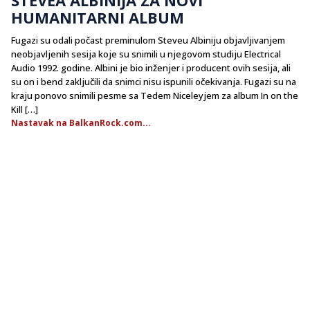
HUMANITARNI ALBUM
Fugazi su odali počast preminulom Steveu Albiniju objavljivanjem
neobjavljenih sesija koje su snimili u njegovom studiju Electrical
Audio 1992. godine. Albini je bio inženjer i producent ovih sesija, ali
su on i bend zaključili da snimci nisu ispunili očekivanja. Fugazi su na
kraju ponovo snimili pesme sa Tedem Niceleyjem za album In on the
Kill […]
Nastavak na BalkanRock.com...