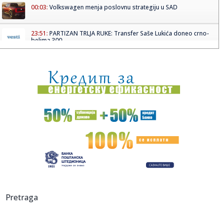
00:03:
Volkswagen menja poslovnu strategiju u SAD
23:51:
PARTIZAN TRLJA RUKE: Transfer Saše Lukića doneo crno-
belima 300...
23:48:
Otišao iz Arsenala pre nego što su podigli trofej – vratio
se...
23:47:
Srpkinje pronašle novčanik u Čanju, pa uradile nešto što je
...
23:46:
Detalji drame na nemačkom aerodromu: Vozač nogom
izbacio dron s...
23:42:
Kraj za Aleksandru i Anu: Eliminisane već na startu
23:35:
"Nema lakih utakmica, ali mi smo Vojvodina"
23:33:
Ribakina sigurna u Torontu
Pretraga
23:32:
Brenin potez posle pada razbesneo javnost: Devojka joj