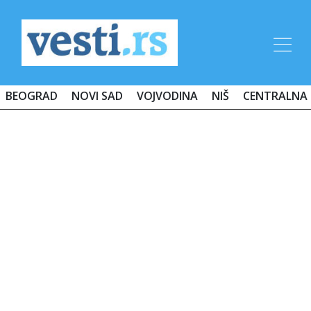
BEOGRAD
NOVI SAD
VOJVODINA
NIŠ
CENTRALNA 