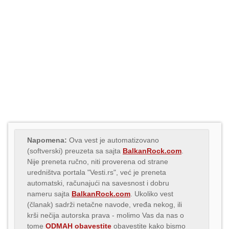
Napomena:
Ova vest je automatizovano
(softverski) preuzeta sa sajta
BalkanRock.com
.
Nije preneta ručno, niti proverena od strane
uredništva portala "Vesti.rs", već je preneta
automatski, računajući na savesnost i dobru
nameru sajta
BalkanRock.com
. Ukoliko vest
(članak) sadrži netačne navode, vređa nekog, ili
krši nečija autorska prava - molimo Vas da nas o
tome
ODMAH obavestite
obavestite kako bismo