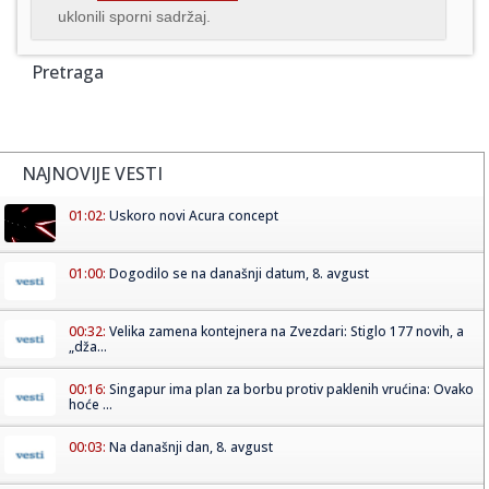
uklonili sporni sadržaj.
Pretraga
NAJNOVIJE VESTI
01:02:
Uskoro novi Acura concept
01:00:
Dogodilo se na današnji datum, 8. avgust
00:32:
Velika zamena kontejnera na Zvezdari: Stiglo 177 novih, a
„dža...
00:16:
Singapur ima plan za borbu protiv paklenih vrućina: Ovako
hoće ...
00:03:
Na današnji dan, 8. avgust