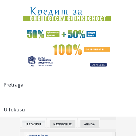
14:13:
Miletić: Problemi u zdravstvu nisu vezani za jedan grad,
svugde ...
14:12:
Vratio se iz Njemačke u BiH i nije požalio: Preporodio sam
se
14:12:
Mrlje od lubenice na majici su vam pokvarile dan? Uz ovaj
trik bi...
14:12:
Poznate plate igrača Makabija – Madar igra za 2 miliona,
Lundb...
14:12:
Banjalučki "Ćevap fest" od 1. do 14. septembra
Pretraga
14:12:
Monsun i tropski cikloni odnijeli 13 života na Filipinima
U fokusu
14:12:
Dječak iz BiH uspješno se oporavlja nakon ugradnje
vještačkog...
U FOKUSU
KATEGORIJE
ARHIVA
14:12:
Poznato stanje ranjenog u pucnjavi u Brčkom