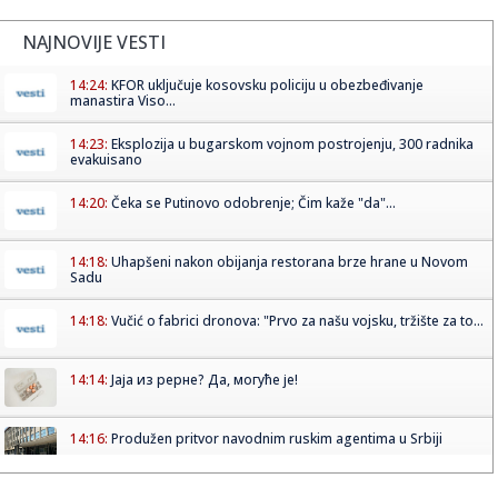
NAJNOVIJE VESTI
14:24:
KFOR uključuje kosovsku policiju u obezbeđivanje
manastira Viso...
14:23:
Eksplozija u bugarskom vojnom postrojenju, 300 radnika
evakuisano
14:20:
Čeka se Putinovo odobrenje; Čim kaže "da"...
14:18:
Uhapšeni nakon obijanja restorana brze hrane u Novom
Sadu
14:18:
Vučić o fabrici dronova: "Prvo za našu vojsku, tržište za to...
14:14:
Јаја из рерне? Да, могуће је!
14:16:
Produžen pritvor navodnim ruskim agentima u Srbiji
14:13:
Er Srbija uvodi letove iz Niša za Beč i Maltu