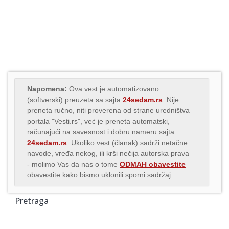
Napomena:
Ova vest je automatizovano
(softverski) preuzeta sa sajta
24sedam.rs
. Nije
preneta ručno, niti proverena od strane uredništva
portala "Vesti.rs", već je preneta automatski,
računajući na savesnost i dobru nameru sajta
24sedam.rs
. Ukoliko vest (članak) sadrži netačne
navode, vređa nekog, ili krši nečija autorska prava
- molimo Vas da nas o tome
ODMAH obavestite
obavestite kako bismo uklonili sporni sadržaj.
Pretraga