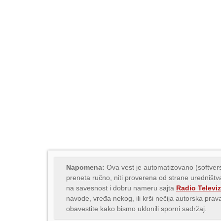
Napomena:
Ova vest je automatizovano (softvers
preneta ručno, niti proverena od strane uredništva
na savesnost i dobru nameru sajta
Radio Televiz
navode, vređa nekog, ili krši nečija autorska pr
obavestite kako bismo uklonili sporni sadržaj.