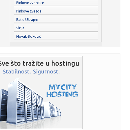
12:15:
Rale više nije mogao da ćuti! Posle Aninog napada na
Pinkove zvezdice
Jelenu Rad...
Pinkove zvezde
12:14:
Setting puder je trenutno najkorisniji proizvod u neseseru,
Rat u Ukrajini
a ovi...
Sirija
12:14:
Drama na aerodromu u Sidneju: Avioni se zamalo sudarili
Novak Đoković
(VIDEO)
12:14:
Travnik muzički centar BiH: Hiljade posjetilaca pjevalo sa
Marij...
12:14:
Banjaluka daje po 100 KM za svakog prvačića
12:14:
Đoković opet oduševio region: Zapjevao "Tropski bar" i
zaplesa...
12:14:
Nissan uči od Kineza: Razvoj novog automobila sada traje
upola k...
12:13:
"Ne sviđa mi se napad na trans zajednicu"
12:12:
Renovirali su kuhinju, pa naletjeli na bogatstvo vrijedno
70.000 ...