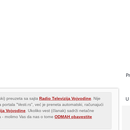
P
U
ki) preuzeta sa sajta
Radio Televizija Vojvodine
. Nije
 portala "Vesti.rs", već je preneta automatski, računajući
ija Vojvodine
. Ukoliko vest (članak) sadrži netačne
ava - molimo Vas da nas o tome
ODMAH obavestite