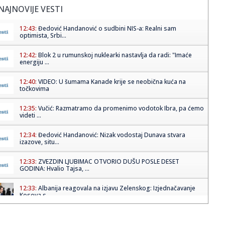
NAJNOVIJE VESTI
12:43:
Đedović Handanović o sudbini NIS-a: Realni sam
optimista, Srbi...
12:42:
Blok 2 u rumunskoj nuklearki nastavlja da radi: "Imaće
energiju ...
12:40:
VIDEO: U šumama Kanade krije se neobična kuća na
točkovima
12:35:
Vučić: Razmatramo da promenimo vodotok Ibra, pa ćemo
videti ...
12:34:
Đedović Handanović: Nizak vodostaj Dunava stvara
izazove, situ...
12:33:
ZVEZDIN LJUBIMAC OTVORIO DUŠU POSLE DESET
GODINA: Hvalio Tajsa, ...
12:33:
Albanija reagovala na izjavu Zelenskog: Izjednačavanje
Kosova s ...
12:32:
Srbija protiv Finske u borbi za bronzu