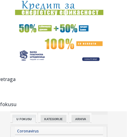
12:30:
Novo upozorenje RHMZ: Neka se spremi ovaj deo Srbije,
danas ih ...
12:30:
VIDEO: Novi AI četbot zapravo je jedan premoreni čovek
koji ru...
12:23:
Šta su Crnogorci za patrijarha Porfirija?
12:22:
Vučić: "Hvala vatrogascima, stambena naselja nisu
ugrožena"; "...
12:20:
VIDEO: Amerikanci masovno uništavaju kamere za
retraga
snimanje saobra...
12:19:
Pecaroš želi ponovo u NBA: Ben Simons se sprema za
novu sezonu!
 fokusu
12:15:
Accept objavili novu verziju pesme Save Us sa Tobiasom
Forgom
U FOKUSU
KATEGORIJE
ARHIVA
12:15:
Dani pred Novosađanima sunčani: Maksimalna
temperatura do slede...
Coronavirus