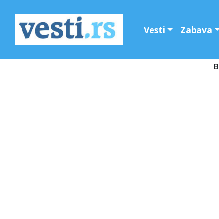
Vesti
Zabava
B