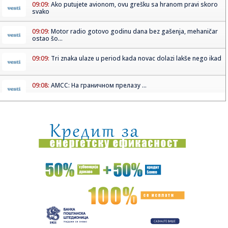
09:09:
Ako putujete avionom, ovu grešku sa hranom pravi skoro
svako
09:09:
Motor radio gotovo godinu dana bez gašenja, mehaničar
ostao šo...
09:09:
Tri znaka ulaze u period kada novac dolazi lakše nego ikad
09:08:
АМСС: На граничном прелазу ...
09:09:
Na Batrovcima se od jutros čeka oko četiri sata
09:08:
Rutina Šeltona
09:08:
AdmiralBet ABA liga ostala bez direktora: Milija Vojinović
iznen...
09:07:
Ukrajina menja pravila igre: Obećala da neće napadati
tankere s...
09:07:
Er Srbija širi mrežu letova: Iz Beograda do više od 100
destin...