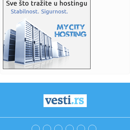
08:59:
Deset godina od smrti Željka Kopanje: Novinarstvom
gradio mostov...
08:59:
Toplotni talas puni ambulante u Srpskoj: Sve više građana
tra...
08:58:
U novosadskom porodilištu za dan rođeno 28 beba
08:56:
Национално првенство у одбојци на ...
08:54:
Skandal u UEFA: "Infantino bio u vezi sa radnicom,
unaprijedili j...
08:50:
Svi putevi vode u spokoj – Nick Cave and The Bad Seeds
osvojili...
08:50:
OSMOSMERKA: Teške reči
08:48:
Drama u nuklearnoj elektrani: Potapaju barže da bi spasili
rad r...
08:48:
Dvanaest sati u Spajdermenovom odelu: Tom Holand