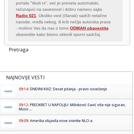
portala "Vesti.rs", već je preneta automatski,
računajući na savesnost i dobru nameru sajta
Radio 021
. Ukoliko vest (članak) sadrži netačne
navode, vređa nekog, ili krši nečija autorska prava
- molimo Vas da nas o tome
ODMAH obavestite
obavestite kako bismo uklonili sporni sadržaj.
Pretraga
NAJNOVIJE VESTI
09:14:
DNEVNI KVIZ: Deset pitanja - pravo osveženje
09:12:
PREOKRET U NAPOLIJU: Milinković-Savić više nije siguran,
Muso ...
09:09:
Amerika objavila nove snimke NLO-a