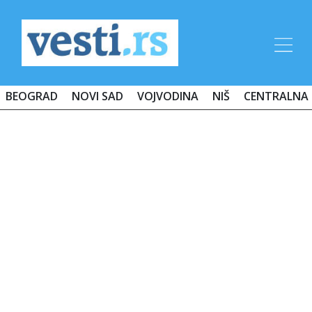
BEOGRAD
NOVI SAD
VOJVODINA
NIŠ
CENTRALNA 