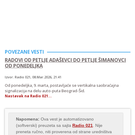
POVEZANE VESTI
RADOVI OD PETLJE ADAŠEVCI DO PETLJE ŠIMANOVCI
OD PONEDELJKA
Izvor:
Radio 021
,
08.Mar.2026
, 21:41
Od ponedeljka, 9. marta, postavljaće se vertikalna saobraćajna
signalizacija na delu auto-puta Beograd-Šid.
Nastavak na Radio 021...
Napomena:
Ova vest je automatizovano
(softverski) preuzeta sa sajta
Radio 021
. Nije
preneta ručno, niti proverena od strane uredništva