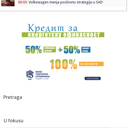
00:03:
Volkswagen menja poslovnu strategiju u SAD
23:51:
PARTIZAN TRLJA RUKE: Transfer Saše Lukića doneo crno-
belima 300...
23:48:
Otišao iz Arsenala pre nego što su podigli trofej – vratio
se...
23:47:
Srpkinje pronašle novčanik u Čanju, pa uradile nešto što je
...
23:46:
Detalji drame na nemačkom aerodromu: Vozač nogom
izbacio dron s...
23:42:
Kraj za Aleksandru i Anu: Eliminisane već na startu
23:35:
"Nema lakih utakmica, ali mi smo Vojvodina"
Pretraga
23:33:
Ribakina sigurna u Torontu
U fokusu
23:32:
Brenin potez posle pada razbesneo javnost: Devojka joj
pružila r...