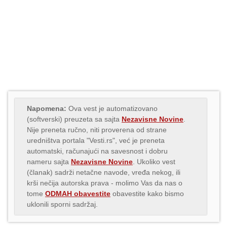
Napomena:
Ova vest je automatizovano
(softverski) preuzeta sa sajta
Nezavisne Novine
.
Nije preneta ručno, niti proverena od strane
uredništva portala "Vesti.rs", već je preneta
automatski, računajući na savesnost i dobru
nameru sajta
Nezavisne Novine
. Ukoliko vest
(članak) sadrži netačne navode, vređa nekog, ili
krši nečija autorska prava - molimo Vas da nas o
tome
ODMAH obavestite
obavestite kako bismo
uklonili sporni sadržaj.