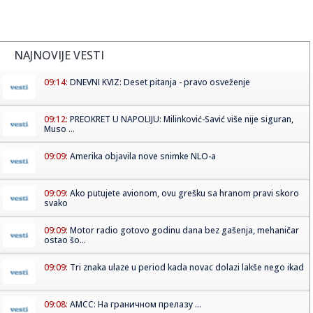
NAJNOVIJE VESTI
09:14:
DNEVNI KVIZ: Deset pitanja - pravo osveženje
09:12:
PREOKRET U NAPOLIJU: Milinković-Savić više nije siguran,
Muso ...
09:09:
Amerika objavila nove snimke NLO-a
09:09:
Ako putujete avionom, ovu grešku sa hranom pravi skoro
svako
09:09:
Motor radio gotovo godinu dana bez gašenja, mehaničar
ostao šo...
09:09:
Tri znaka ulaze u period kada novac dolazi lakše nego ikad
09:08:
АМСС: На граничном прелазу ...