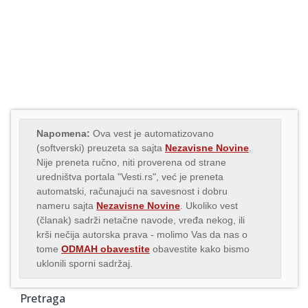
Napomena:
Ova vest je automatizovano
(softverski) preuzeta sa sajta
Nezavisne Novine
.
Nije preneta ručno, niti proverena od strane
uredništva portala "Vesti.rs", već je preneta
automatski, računajući na savesnost i dobru
nameru sajta
Nezavisne Novine
. Ukoliko vest
(članak) sadrži netačne navode, vređa nekog, ili
krši nečija autorska prava - molimo Vas da nas o
tome
ODMAH obavestite
obavestite kako bismo
uklonili sporni sadržaj.
Pretraga