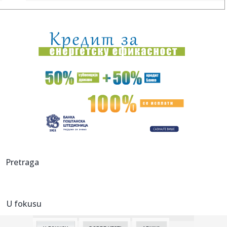
09:09:
Na Batrovcima se od jutros čeka oko četiri sata
09:08:
Rutina Šeltona
09:08:
AdmiralBet ABA liga ostala bez direktora: Milija Vojinović
iznen...
09:07:
Ukrajina menja pravila igre: Obećala da neće napadati
tankere s...
09:07:
Er Srbija širi mrežu letova: Iz Beograda do više od 100
destin...
09:05:
Kinezi najviše profitiraju od nemačkih subvencija za e-
Pretraga
automobi...
09:01:
Журка Југословенка у Беер Гарден-у ...
U fokusu
09:00:
PRIPREMITE SE ZA PROMENU: Google uklanja jednu od
najboljih Gmail...