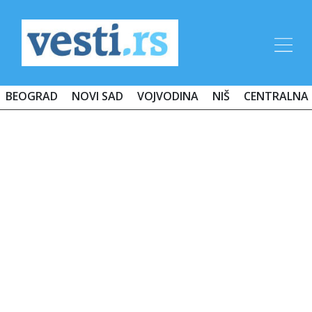
BEOGRAD
NOVI SAD
VOJVODINA
NIŠ
CENTRALNA 