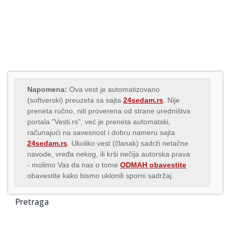
Napomena:
Ova vest je automatizovano
(softverski) preuzeta sa sajta
24sedam.rs
. Nije
preneta ručno, niti proverena od strane uredništva
portala "Vesti.rs", već je preneta automatski,
računajući na savesnost i dobru nameru sajta
24sedam.rs
. Ukoliko vest (članak) sadrži netačne
navode, vređa nekog, ili krši nečija autorska prava
- molimo Vas da nas o tome
ODMAH obavestite
obavestite kako bismo uklonili sporni sadržaj.
Pretraga