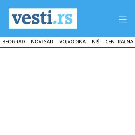
BEOGRAD
NOVI SAD
VOJVODINA
NIŠ
CENTRALNA 