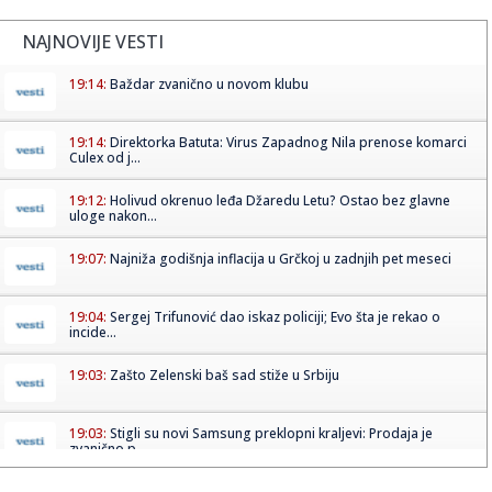
NAJNOVIJE VESTI
19:14:
Baždar zvanično u novom klubu
19:14:
Direktorka Batuta: Virus Zapadnog Nila prenose komarci
Culex od j...
19:12:
Holivud okrenuo leđa Džaredu Letu? Ostao bez glavne
uloge nakon...
19:07:
Najniža godišnja inflacija u Grčkoj u zadnjih pet meseci
19:04:
Sergej Trifunović dao iskaz policiji; Evo šta je rekao o
incide...
19:03:
Zašto Zelenski baš sad stiže u Srbiju
19:03:
Stigli su novi Samsung preklopni kraljevi: Prodaja je
zvanično p...
19:03:
Smart otkrio novi gradski električni automobil na potpuno