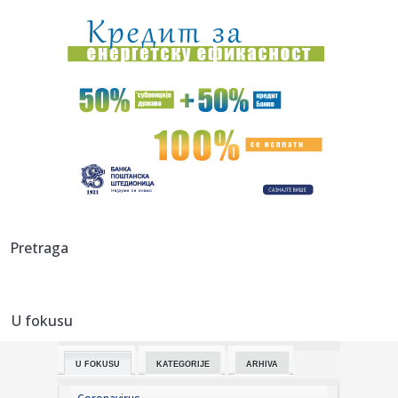
neobi...
19:01:
Kada stigne leto, vraćamo se ovim domaćim filmskim
klasicima
19:00:
Na Jokić vs Vembanjama za 800 dinara
19:00:
“Rajaner” obustavlja letove ka i iz Niša
18:58:
Zelenski stigao u Beograd
18:55:
HETAFE JAČA TIM PRED PARTIZAN: Španci doveli vrlo
Pretraga
iskusnog defa...
18:55:
VIDEO: Test Omoda 5 SHS-H Prime
U fokusu
18:53:
Hetafe čeka rasplet duela Partizana i Tobola i dovodi
novajlije ...
U FOKUSU
KATEGORIJE
ARHIVA
18:51:
Donbas "melje" rusku vojsku; Putin nema plan B