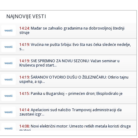
NAJNOVIJE VESTI
14:24:
Mađar se zahvalio građanima na dobrovoljnoj štednji
struje
14:19:
Vrućina ne pušta Srbiju: Evo šta nas čeka sledeće nedelje,
s...
14:19:
SVE SPREMNO ZA NOVU SEZONU: Važan seminar u
Kruševcu pred start...
14:19:
ŠARANOV OTVORIO DUŠU O ŽELEZNIČARU: Otkrio tajnu
uspeha, a sp...
14:15:
Panika u Bugarskoj – primećen dron; Eksplodiralo je
14:14:
Apelacioni sud naložio Trampovoj administraciji da
zaustavi izgr...
14:08:
Novi električni motor: Umesto retkih metala koristi druge
materi...