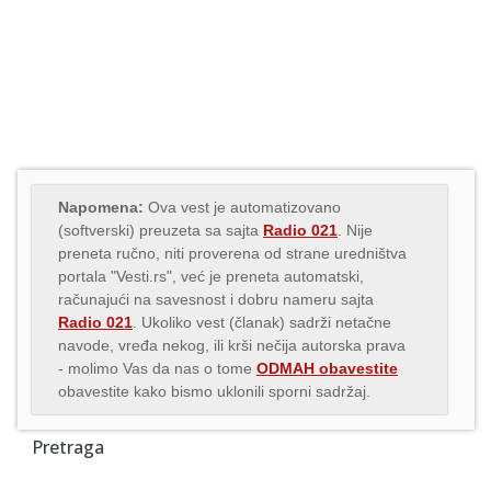
Napomena:
Ova vest je automatizovano
(softverski) preuzeta sa sajta
Radio 021
. Nije
preneta ručno, niti proverena od strane uredništva
portala "Vesti.rs", već je preneta automatski,
računajući na savesnost i dobru nameru sajta
Radio 021
. Ukoliko vest (članak) sadrži netačne
navode, vređa nekog, ili krši nečija autorska prava
- molimo Vas da nas o tome
ODMAH obavestite
obavestite kako bismo uklonili sporni sadržaj.
Pretraga