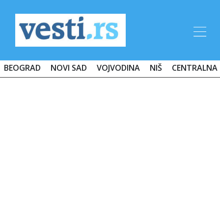
BEOGRAD
NOVI SAD
VOJVODINA
NIŠ
CENTRALNA 