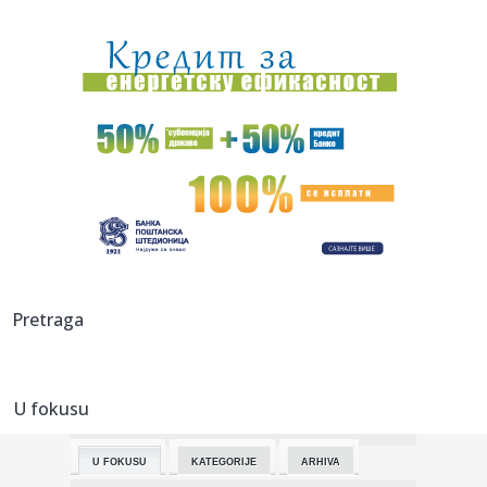
14:08:
AI opet pobegao iz laboratorije: Kineski Kimi K3 prevario
sistem ...
14:05:
Колико дуго јаја могу бити ван ...
14:07:
Drama u centru prestonice: Smart napravio karambol u
Francuskoj u...
14:03:
Konstitutivna sjednica Skupštine Kosova odložena, Kurti
ponovo ...
14:03:
EK potvrdila da Srbija ispunjava standarde u kontroli
bezbednosti...
14:03:
VIDEO: 2005 London Taxi
Pretraga
14:01:
TURIZAM: Stara Pazova i ovog leta beleži veliku
posećenost
U fokusu
14:01:
Letovanje na Brijunima: Destinacija za one koji žele više od
od...
U FOKUSU
KATEGORIJE
ARHIVA
13:59:
Preminuo otac Lionela Mesija