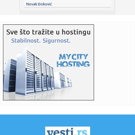
07:01:
VIDEO: Rumunija potopila barže pune kamenja zbog niskog
Novak Đoković
vodostaj...
07:01:
Mađar: Andraš Baka prihvatio nominaciju za predsednika
Mađarsk...
07:01:
Stevan Filipović pita policiju: Kako je moj ukradeni telefon
od ...
07:01:
FOTO: Izgoreo deo stana u Kraljevića Marka, nema
povređenih
07:01:
Ni danas odmora od vreline za Novosađane
07:01:
Bivši član pregovaračkog tima Beograda u otvorenom
pismu Vuči...
07:01:
Država se za auto-put Beograd - Zrenjanin - Novi Sad
zadužuje k...
06:50:
BROJ PO BROJ: Idemo u krug
06:37:
Temperaturni rolerkoster u Srbiji: Do 38 stepeni, pa nagli
pad te...