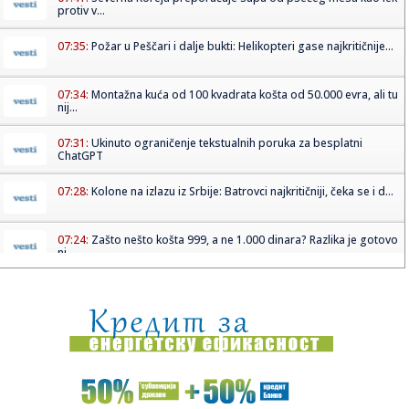
protiv v...
07:35:
Požar u Peščari i dalje bukti: Helikopteri gase najkritičnije...
07:34:
Montažna kuća od 100 kvadrata košta od 50.000 evra, ali tu
nij...
07:31:
Ukinuto ograničenje tekstualnih poruka za besplatni
ChatGPT
07:28:
Kolone na izlazu iz Srbije: Batrovci najkritičniji, čeka se i d...
07:24:
Zašto nešto košta 999, a ne 1.000 dinara? Razlika je gotovo
ni...
07:22:
Napad nožem u centru Beograda: Devojka lakše
povređena
07:21:
Spor u Izraelu: Treba li muškarci i žene da su razdvojeni na
ul...
07:15:
Predsednik GO Pantelej: Ime Svetog Pantelejmona je velika
čast, ...