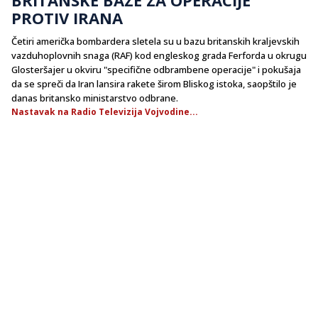
PROTIV IRANA
Četiri američka bombardera sletela su u bazu britanskih kraljevskih
vazduhoplovnih snaga (RAF) kod engleskog grada Ferforda u okrugu
Glosteršajer u okviru "specifične odbrambene operacije" i pokušaja
da se spreči da Iran lansira rakete širom Bliskog istoka, saopštilo je
danas britansko ministarstvo odbrane.
Nastavak na Radio Televizija Vojvodine...