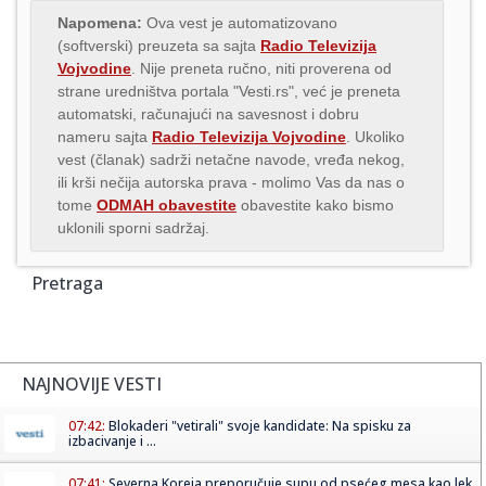
Napomena:
Ova vest je automatizovano
(softverski) preuzeta sa sajta
Radio Televizija
Vojvodine
. Nije preneta ručno, niti proverena od
strane uredništva portala "Vesti.rs", već je preneta
automatski, računajući na savesnost i dobru
nameru sajta
Radio Televizija Vojvodine
. Ukoliko
vest (članak) sadrži netačne navode, vređa nekog,
ili krši nečija autorska prava - molimo Vas da nas o
tome
ODMAH obavestite
obavestite kako bismo
uklonili sporni sadržaj.
Pretraga
NAJNOVIJE VESTI
07:42:
Blokaderi "vetirali" svoje kandidate: Na spisku za
izbacivanje i ...
07:41:
Severna Koreja preporučuje supu od psećeg mesa kao lek