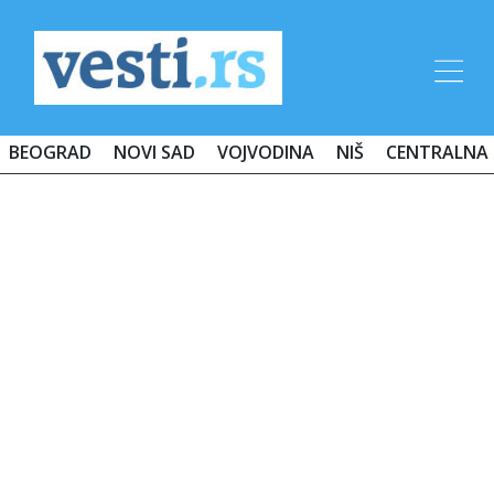
BEOGRAD
NOVI SAD
VOJVODINA
NIŠ
CENTRALNA 