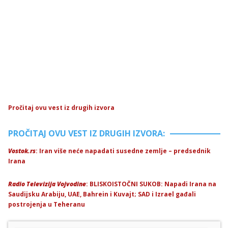
Pročitaj ovu vest iz drugih izvora
PROČITAJ OVU VEST IZ DRUGIH IZVORA:
Vostok.rs
: Iran više neće napadati susedne zemlje – predsednik
Irana
Radio Televizija Vojvodine
: BLISKOISTOČNI SUKOB: Napadi Irana na
Saudijsku Arabiju, UAE, Bahrein i Kuvajt; SAD i Izrael gađali
postrojenja u Teheranu