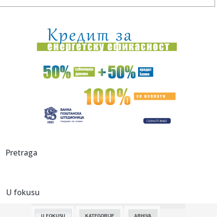
19:51:
Preminuo Vilijam Orbit: Sarađivao sa Madonom, Britni Spirs
i bro...
19:51:
Samed Baždar novi fudbaler Sent Trudena
19:51:
Nisu obični pacovi: Ove životinje otkrivaju mine i pronalaze
ob...
19:51:
Madona i Kajli Minog konačno snimile duet: Poslušajte
"Love Sen...
19:51:
Dunav na rekordno niskom nivou: Brodovi zapeli, pojavili
se velik...
19:51:
Odmor u Beogradu završio incidentom: S gošćama iz
Pretraga
Amerike "zar...
19:51:
Volkswagen sprema zaokret, planira prvi pikap proizveden
u Americ...
U fokusu
19:49:
Veliki požar u Grudama: Gori više od 40 hektara,
angažovani Ai...
U FOKUSU
KATEGORIJE
ARHIVA