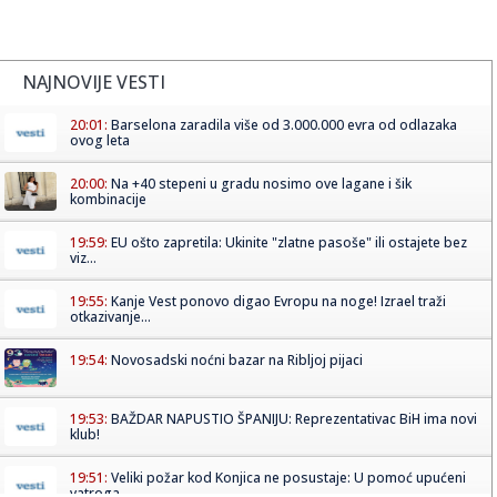
NAJNOVIJE VESTI
20:01:
Barselona zaradila više od 3.000.000 evra od odlazaka
ovog leta
20:00:
Na +40 stepeni u gradu nosimo ove lagane i šik
kombinacije
19:59:
EU ošto zapretila: Ukinite "zlatne pasoše" ili ostajete bez
viz...
19:55:
Kanje Vest ponovo digao Evropu na noge! Izrael traži
otkazivanje...
19:54:
Novosadski noćni bazar na Ribljoj pijaci
19:53:
BAŽDAR NAPUSTIO ŠPANIJU: Reprezentativac BiH ima novi
klub!
19:51:
Veliki požar kod Konjica ne posustaje: U pomoć upućeni
vatroga...