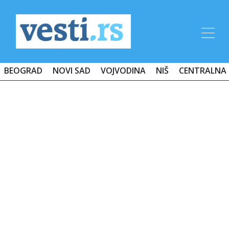
BEOGRAD
NOVI SAD
VOJVODINA
NIŠ
CENTRALNA 