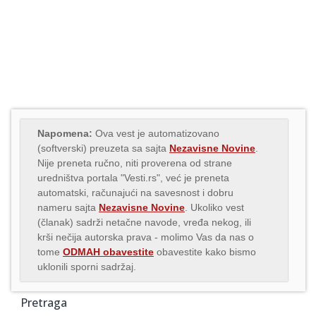
Napomena:
Ova vest je automatizovano
(softverski) preuzeta sa sajta
Nezavisne Novine
.
Nije preneta ručno, niti proverena od strane
uredništva portala "Vesti.rs", već je preneta
automatski, računajući na savesnost i dobru
nameru sajta
Nezavisne Novine
. Ukoliko vest
(članak) sadrži netačne navode, vređa nekog, ili
krši nečija autorska prava - molimo Vas da nas o
tome
ODMAH obavestite
obavestite kako bismo
uklonili sporni sadržaj.
Pretraga