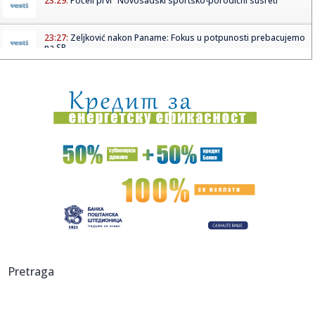
23:29:
Počeli prvi "Novosadski sportsko-porodični susreti“
23:27:
Zeljković nakon Paname: Fokus u potpunosti prebacujemo
na SP
23:27:
Remi "zmajeva" u posljednjoj provjeri za SP: Katić pogodio,
Memi...
23:27:
Bešiktaš imenovao Vinćenca Italijana za novog trenera
23:27:
Uhapšena dva Albanca i Crnogorac po Interpolovim
potjernicama
23:27:
Treće obretenje glave Svetog Jovana: Zašto se večeras
zamišlj...
23:27:
Nakon 9 godina: Razvode se Jelisaveta Orašanin i Miloš
Teodosi...
23:14:
Upozorenje za sve koji idu na more na ovu destinaciju
Pretraga
(VIDEO)
23:05:
ISPLIVALI DETALJI: Poznato koliko dugo će Ilić biti na klupi
Pa...