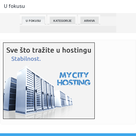
U fokusu
22:51:
Čitaoci javljaju: Bahato parkiranje u Pana Đukića
U FOKUSU
KATEGORIJE
ARHIVA
22:50:
Tesla ponovo odlaže novi Roadster
22:45:
Četiri namirnice koje mogu da naruše belinu zuba
22:40:
DRAMA ZA INFARKT: Trojka uz sirenu pa rat u produžetku –
Bara...
22:30:
U Barseloni se balkoni izdaju za gledanje papine posete,
cene do ...
22:24:
SNF:Zašto Srbi ne treba da izađu na kosovske izbore
22:15:
Kosovo pred izbore: 2,09 miliona birača, u diplomatskim
predstav...
22:15:
KRUNA JE PALA: Veterani “ugasili” Real Madrid!