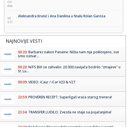
OV
INA
Aleksandra Krunić i Ana Danilina u finalu Rolan Garosa
VE
STI
NAJNOVIJE VESTI
00:20:
Barbarez nakon Paname: Ništa nam nije poklonjeno, sve
smo ostvar...
00:20:
N/FS BiH se zahvalio: 20.000 navijača bodrilo "zmajeve" u
St. Lu...
00:09:
VIDEO: iCaur / iCar V23 & V27
23:59:
PROVEREN RECEPT: Superligaš vraća starog trenera!
23:34:
TRANSFER LUDILO: Zvezda ne staje sa pojačanjima!