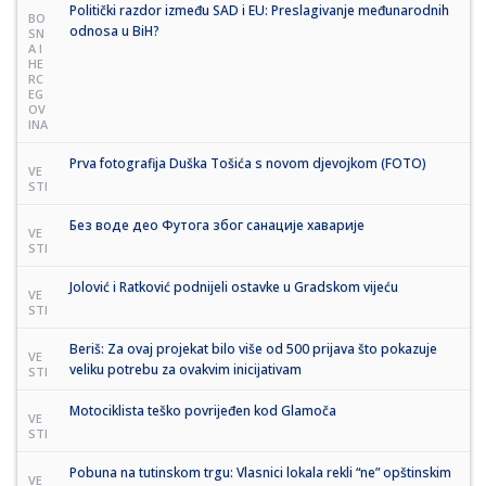
Politički razdor između SAD i EU: Preslagivanje međunarodnih
BO
odnosa u BiH?
SN
A I
HE
RC
EG
OV
INA
Prva fotografija Duška Tošića s novom djevojkom (FOTO)
VE
STI
Без воде део Футога због санације хаварије
VE
STI
Jolović i Ratković podnijeli ostavke u Gradskom vijeću
VE
STI
Beriš: Za ovaj projekat bilo više od 500 prijava što pokazuje
VE
veliku potrebu za ovakvim inicijativam
STI
Motociklista teško povrijeđen kod Glamoča
VE
STI
Pobuna na tutinskom trgu: Vlasnici lokala rekli “ne” opštinskim
VE