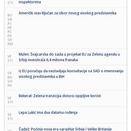
inspektorima
STI
Američki stav ključan za izbor novog visokog predstavnika
BO
SN
A I
HE
RC
EG
OV
INA
Mulen: Švajcarska do sada u projekat EU za Zelenu agendu u
VE
Srbiji investirala 6,4 miliona franaka
STI
Iz EU poručuju da nastavljaju konsultacije sa SAD o imenovanju
CR
visokog predstavnika u BiH
NA
GO
RA
Bekerat: Zelena tranzicijia donosi opipljive koristi
VE
STI
Lepa Lukić ima dva datuma rođenja
VE
STI
Čadež: Počinje nova era saradnje Srbije i Velike Britanije