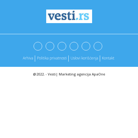
22:07:
Zlatko Dalić pred Sloveniju: Želimo biti pravi i isprobati
nove...
22:07:
Završeno prvo poluvrijeme u St Luisu: Ramos u finišu donio
izje...
22:05:
U Doboju obeleženo 34 godine od početka vojne operacije
"Korido...
22:04:
Predrag Rava ponovo izabran za predsednika Društva
novinara Vojv...
Arhiva
Politika privatnosti
Uslovi korišćenja
Kontakt
22:00:
Zaboravite na sandale, papuče na štiklu preuzimaju glavnu
ulogu...
@2022. -
Vesti
|
Marketing agencija
ApaOne
21:58:
NE PUŠTAJU GA NIGDE: Budućnost preseklа i „zaključala“
tr...
21:53:
Ada pred referendumom: Studenti pozivaju na glasanje
protiv samod...
21:45:
Prosječna osoba jede 6 puta više piletine nego
1961.godine
21:45:
Vic dana: Pita sin Džejms Bonda