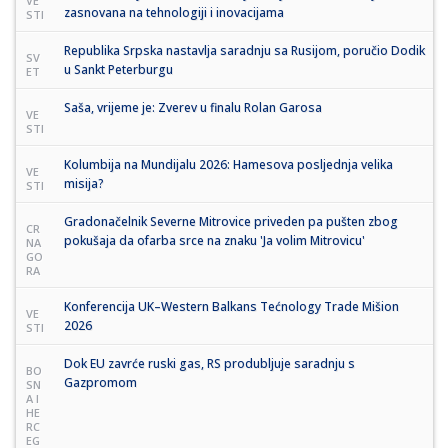
VE
zasnovana na tehnologiji i inovacijama
STI
Republika Srpska nastavlja saradnju sa Rusijom, poručio Dodik
SV
u Sankt Peterburgu
ET
Saša, vrijeme je: Zverev u finalu Rolan Garosa
VE
STI
Kolumbija na Mundijalu 2026: Hamesova posljednja velika
VE
misija?
STI
Gradonačelnik Severne Mitrovice priveden pa pušten zbog
CR
pokušaja da ofarba srce na znaku 'Ja volim Mitrovicu'
NA
GO
RA
Konferencija UK–Western Balkans Tećnology Trade Mišion
VE
2026
STI
Dok EU zavrće ruski gas, RS produbljuje saradnju s
BO
Gazpromom
SN
A I
HE
RC
EG