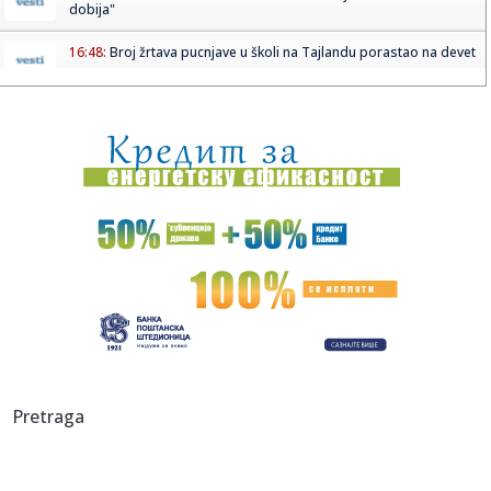
dobija"
16:48:
Broj žrtava pucnjave u školi na Tajlandu porastao na devet
16:44:
Saša Tomić SRCE Vranje: Troškovi za građane i parking, a
bez ...
16:43:
Haos kod Omana: Nepoznati projektil pogodio brod FOTO
16:43:
Spoljna politika Srbije
16:43:
Menjaju se pravila za poreze u Srbiji! Predlog već u
Skupštini,...
16:42:
BEŠIKTAŠ NE DOLAZI DA STATIRA: Čelnik otkrio veliki plan,
pa p...
16:36:
SafeJournalists: Hitno identifikovati i kazniti osobe koje
Pretraga
prete ...
16:36:
Pavlović odigrao poluvreme – Stanković dobio pola sata
protiv...