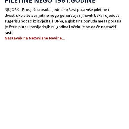
NJUJORK
- Prosječna osoba jede oko šest puta više piletine i
dvostruko više svinjetine nego generacija njihovih baka i djedova,
sugerišu podaci iz izvještaja UN-a, a globalna ponuda mesa porasla
je četiri puta u posljednjih 60 godina i očekuje se da će nastaviti
rasti.
Nastavak na Nezavisne Novine...