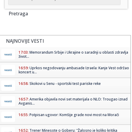
Pretraga
NAJNOVIJE VESTI
17:03:
Memorandum Srbije i Ukrajine o saradnji u oblasti zdravlja
život...
16:59:
Uprkos negodovanju ambasade Izraela: Kanje Vest održao
koncert u...
16:58:
Skokovi u Senu - sportski test pariske reke
16:57:
Amerika objavila novi set materijala o NLO: Trougao iznad
Avganis...
16:55:
Potpisan ugovor: Komšije grade novi most na Morači
16:52:
Trener Minesote o Goberu: "Žalosno je koliko kritika