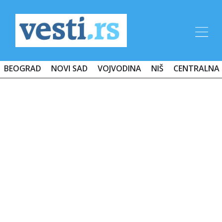
BEOGRAD
NOVI SAD
VOJVODINA
NIŠ
CENTRALNA 