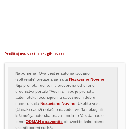
Pročitaj ovu vest iz drugih izvora
Napomena:
Ova vest je automatizovano
(softverski) preuzeta sa sajta
Nezavisne Novine
.
Nije preneta ručno, niti proverena od strane
uredništva portala "Vesti.rs", već je preneta
automatski, računajući na savesnost i dobru
nameru sajta
Nezavisne Novine
. Ukoliko vest
(članak) sadrži netačne navode, vređa nekog, ili
krši nečija autorska prava - molimo Vas da nas o
tome
ODMAH obavestite
obavestite kako bismo
uklonili sporni sadržaj.