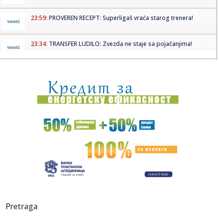
23:59:
PROVEREN RECEPT: Superligaš vraća starog trenera!
23:34:
TRANSFER LUDILO: Zvezda ne staje sa pojačanjima!
23:29:
Počeli prvi "Novosadski sportsko-porodični susreti“
23:27:
Zeljković nakon Paname: Fokus u potpunosti prebacujemo
na SP
23:27:
Remi "zmajeva" u posljednjoj provjeri za SP: Katić pogodio,
Memi...
23:27:
Bešiktaš imenovao Vinćenca Italijana za novog trenera
23:27:
Uhapšena dva Albanca i Crnogorac po Interpolovim
potjernicama
23:27:
Treće obretenje glave Svetog Jovana: Zašto se večeras
Pretraga
zamišlj...