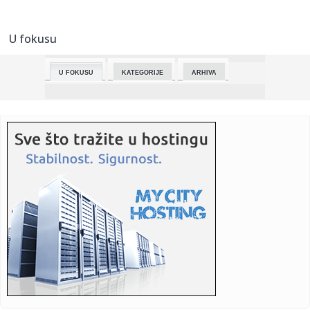
23:27:
Nakon 9 godina: Razvode se Jelisaveta Orašanin i Miloš
Teodosi...
U fokusu
23:14:
Upozorenje za sve koji idu na more na ovu destinaciju
(VIDEO)
U FOKUSU
KATEGORIJE
ARHIVA
23:05:
ISPLIVALI DETALJI: Poznato koliko dugo će Ilić biti na klupi
Pa...
22:51:
Čitaoci javljaju: Bahato parkiranje u Pana Đukića
22:50:
Tesla ponovo odlaže novi Roadster
22:45:
Četiri namirnice koje mogu da naruše belinu zuba
22:40:
DRAMA ZA INFARKT: Trojka uz sirenu pa rat u produžetku –
Bara...
22:30:
U Barseloni se balkoni izdaju za gledanje papine posete,
cene do ...
22:24:
SNF:Zašto Srbi ne treba da izađu na kosovske izbore