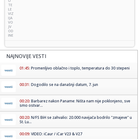
O
TE
LE
VIZ
IJA
VO
JV
OD
INE
NAJNOVIJE VESTI
01:45:
Promenljivo oblačno i toplo, temperatura do 30 stepeni
00:31:
Dogodilo se na današnji datum, 7. jun
00:20:
Barbarez nakon Paname: Ništa nam nije poklonjeno, sve
smo ostvar...
00:20:
N/FS BiH se zahvalio: 20.000 navijača bodrilo "zmajeve" u
St. Lu...
00:09:
VIDEO: iCaur / iCar V23 & V27