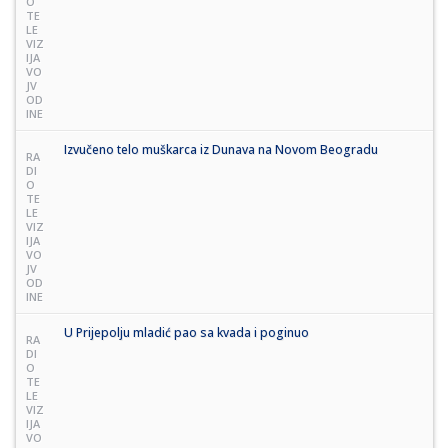
O
TE
LE
VIZ
IJA
VO
JV
OD
INE
Izvučeno telo muškarca iz Dunava na Novom Beogradu
RA
DI
O
TE
LE
VIZ
IJA
VO
JV
OD
INE
U Prijepolju mladić pao sa kvada i poginuo
RA
DI
O
TE
LE
VIZ
IJA
VO