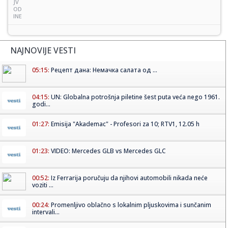
JV
OD
INE
NAJNOVIJE VESTI
05:15:
Рецепт дана: Немачка салата од ...
04:15:
UN: Globalna potrošnja piletine šest puta veća nego 1961.
godi...
01:27:
Emisija "Akademac" - Profesori za 10; RTV1, 12.05 h
01:23:
VIDEO: Mercedes GLB vs Mercedes GLC
00:52:
Iz Ferrarija poručuju da njihovi automobili nikada neće
voziti ...
00:24:
Promenljivo oblačno s lokalnim pljuskovima i sunčanim
intervali...