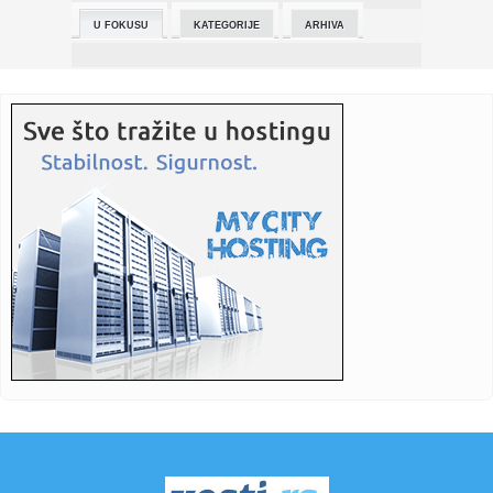
U FOKUSU
KATEGORIJE
ARHIVA
23:26:
DR Kongo: Potvrđen 71 novi slučaj ebole za 24 sata
23:25:
Mislio da je slomio prst, a otkrio da mu otkazuju bubrezi
(FOTO/V...
23:25:
Bizarna prevara žene (37): Glumila djevojčicu od 12 godina,
htj...
23:25:
Četiri stvari koje djeca nikada ne opraštaju roditeljima
23:23:
Kako putovati odgovornije kada vam automobil nije
potreban svakog...
23:23:
Od Bitcoina do blockchaina: Ključni kripto termini i šta
znače
23:18:
KLOP NOVI TRENER REALA? Rikelme najavio bombu koja će
uzdrmati e...
23:18:
SUPERLIGA KREĆE USRED LETA: FSS doneo odluku, zimska
pauza sti...