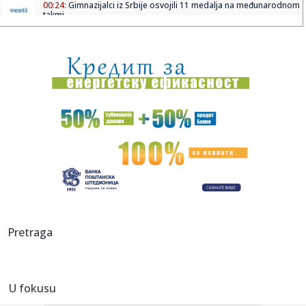
00:24:
Gimnazijalci iz Srbije osvojili 11 medalja na međunarodnom
takmi...
00:20:
Dogodilo se na današnji datum, 6. jun
00:15:
VIDEO: Ferrari 812 Competizione na Autobanu
00:05:
ZVEZDA I PARTIZAN PUNE KASE: Evo koliko će večiti zaraditi
od S...
23:46:
BRANKO LAZIĆ PROGOVORIO: Bivši kapiten bez dlake na
jeziku o od...
23:32:
Ponuda za Suzuki S-Cross Automatic
23:26:
Težak udes kod Lopara, poginuo vozač
Pretraga
23:26:
Tajni eksperimenti Pentagona: Amerikanci testirali
"komarce ubice...
U fokusu
23:26:
Veliko istraživanje: Da li je bolje biti sam ili u vezi?