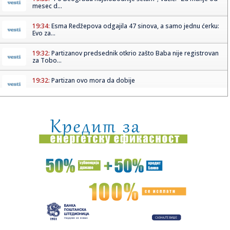
mesec d...
19:34:
Esma Redžepova odgajila 47 sinova, a samo jednu ćerku:
Evo za...
19:32:
Partizanov predsednik otkrio zašto Baba nije registrovan
za Tobo...
19:32:
Partizan ovo mora da dobije
19:32:
U julu asfalt dobile 24 ulice, kolovoz popravljen na 54
lokacije,...
19:30:
Partizan - Tobol: Valjak traži prečicu do Madrida!
19:28:
Jeziva nesreća: Dva tramvaja se zakucala, na desetine
povređeni...
19:27:
Smrt Vladimira Cvijana tema i posle osam godina:
Tuzilaštvo obja...
19:27:
Miljana uhvaćena sa novim dečkom! Oglasila se i potvrdila:
"Nik...