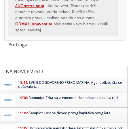
JUGpress.com
. Ukoliko vest (članak) sadrži
netačne navode, vređa nekog, ili krši nečija
autorska prava - molimo Vas da nas o tome
ODMAH obavestite
obavestite kako bismo uklonili
sporni sadržaj.
Pretraga
NAJNOVIJE VESTI
19:44:
SVE JE DOGOVORENO PREKO MARINA: Agent otkrio šta se
dešavalo iz...
19:38:
Rumunija: Trka sa vremenom da nuklearka nastavi rad
19:35:
Šampion Evrope doveo prvog kapitalca ovog leta
19:35:
"Po Beogradu najslobodnije šetam"; Vučić: "Za manje od