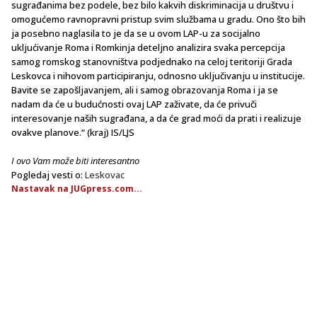
sugrađanima bez podele, bez bilo kakvih diskriminacija u društvu i
omogućemo ravnopravni pristup svim službama u gradu. Ono što bih
ja posebno naglasila to je da se u ovom LAP-u za socijalno
ukljućivanje Roma i Romkinja deteljno analizira svaka percepcija
samog romskog stanovništva podjednako na celoj teritoriji Grada
Leskovca i nihovom participiranju, odnosno uključivanju u institucije.
Bavite se zapošljavanjem, ali i samog obrazovanja Roma i ja se
nadam da će u budućnosti ovaj LAP zaživate, da će privuči
interesovanje naših sugrađana, a da će grad moći da prati i realizuje
ovakve planove.“ (kraj) IS/LJS
I ovo Vam može biti interesantno
Pogledaj vesti o:
Leskovac
Nastavak na JUGpress.com...