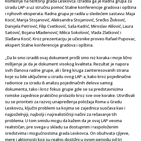
Romkinje na teritoriji grada Leskovca. Izradila ga je Radna grupa za
izradu LAP-a uz stručnu pomoć Stalne konferencije gradova i opština
i njihovih eksperata. Radna grupa je radila u sledećem sastavu: Maja
Kocić, Marija Stojanović, Aleksandra Stojanović, Srećko Živković,
Danijela Petrović, Filip Cvetković, Saša Kadrić, Miroslav Alilović, Laura
Saitović, Bojana Mladenović, Milica Sokolović, Vlada Zlatković i
Slađana Kocić. Kroz prezentaciju je učesnike proveo Rafael Pupovac,
ekspert Stalne konferencije gradova i opština.
„Da bi smo izradili ovaj dokument prošli smo niz koraka i moje lično
mišljenje je da je dokument visokog kvaliteta. Rezultat je napora
svih članova radne grupe, ali i šireg kruga zainteresovanih strana
koje su bile uključene u izradu ovog LAP-a, kako kroz pojedinačne
radionice za izradu ili analizu pojedinačnih delova samog
dokumenta, tako i kroz fokus grupe gde se sa predstavnicima
romske zajednice praktično prolazilo kroz sve ove korake. Utvrđivali
su se prioriteti za razvoj unapređenja položaja Roma u Gradu
Leskovcu, ključni problemi sa kojima se zajednica suočava kao i
najpoželnjiji, najbolji i najrealističniji načini za rešavanje tih
problema. U tom smislu mogu da kažem da je ovaj LAP veoma
realističan, pre svega u skladu sa dostupnim i raspoloženim
sredstvima i mogućnostima grada Leskovca. On obuhvata cjljeve,
mere i aktivnosti koji su realno dostižni u ovom periodu od tri