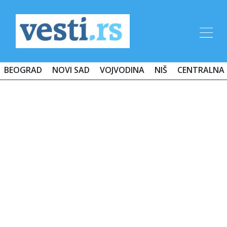
BEOGRAD
NOVI SAD
VOJVODINA
NIŠ
CENTRALNA 