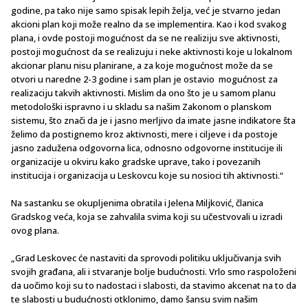
godine, pa tako nije samo spisak lepih želja, već je stvarno jedan
akcioni plan koji može realno da se implementira. Kao i kod svakog
plana, i ovde postoji mogućnost da se ne realiziju sve aktivnosti,
postoji mogućnost da se realizuju i neke aktivnosti koje u lokalnom
akcionar planu nisu planirane, a za koje mogućnost može da se
otvori u naredne 2-3 godine i sam plan je ostavio mogućnost za
realizaciju takvih aktivnosti. Mislim da ono što je u samom planu
metodološki ispravno i u skladu sa našim Zakonom o planskom
sistemu, što znači da je i jasno merljivo da imate jasne indikatore šta
želimo da postignemo kroz aktivnosti, mere i ciljeve i da postoje
jasno zadužena odgovorna lica, odnosno odgovorne institucije ili
organizacije u okviru kako gradske uprave, tako i povezanih
institucija i organizacija u Leskovcu koje su nosioci tih aktivnosti.“
Na sastanku se okupljenima obratila i Jelena Miljković, članica
Gradskog veća, koja se zahvalila svima koji su učestvovali u izradi
ovog plana.
„Grad Leskovec će nastaviti da sprovodi politiku uključivanja svih
svojih građana, ali i stvaranje bolje budućnosti. Vrlo smo raspoloženi
da uočimo koji su to nadostaci i slabosti, da stavimo akcenat na to da
te slabosti u budućnosti otklonimo, damo šansu svim našim