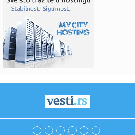
19:13:
U toku evakuacija u Deliblatskoj peščari, požar stigao do
Čar...
19:10:
Ovo će biti tri ključne teme razgovora sa Zelenskim: Vučić
ot...
19:09:
GO SNS Saopštenje za javnost
19:07:
Zelenski u subotu prvi put u zvaničnoj poseti Srbiji
19:06:
Kampaco u Zvezdi? Ne ovog leta!
19:06:
Detalji Ovusuovog odlaska: "Zvezda tražila četiri miliona,
pres...
19:05:
Kako će članstvo u SEPA smanjiti troškove slanja novca u
BiH?
19:04:
Bugatti Destrier
19:03:
„OSVETA“ KOŠTALA PARTIZAN: Ljajić otkrio šta se zaista
dog...