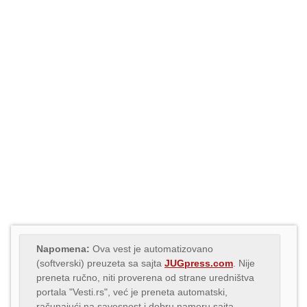
Napomena:
Ova vest je automatizovano
(softverski) preuzeta sa sajta
JUGpress.com
. Nije
preneta ručno, niti proverena od strane uredništva
portala "Vesti.rs", već je preneta automatski,
računajući na savesnost i dobru nameru sajta