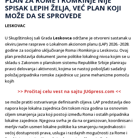
SPISAK LEPIH ŽELJA, VEĆ PLAN KOJI
MOŽE DA SE SPROVEDE
LESKOVAC
U Skupštinskoj sali Grada
Leskovca
održane je otvoreni sastanak u
okviru Javne rasprave o Lokalnom akcionom planu (LAP) 2026.-2028.
godine za socijalno uključivanje Roma i Romkinja u Leskovcu. Ovaj
plan predstavlja dokument javne politike lokalnog nivoa kojim se u
skladu s Zakonom o planskom sistemu Republike Srbije planiraju
pravci delovanja i aktivnosti, kojima se nastoji poboljšati sadašnji
položaj pripadnika romske zajednice uz jasne mehanizme pomoću
kojih
>> Pročitaj celu vest na sajtu JUGpress.com <<
se može pratiti ostvarivanje definisanih ciljeva. LAP predstavlja deo
napora koje lokalna zajednica čini tokom niza godina sa osnovnim
ciljem smanjenja jaza koji postoji između Roma i ostalih pripadnika
lokalne zajednice. Njegova svrha je da na organizovan, koordinisan i
merljiv način usmeri lokalne politike ka smanjenju nejednakosti i
većoj dostupnosti prava, usluga i razdajnih mogućnosti za Rome i