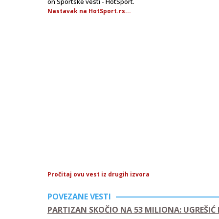
on Sportske vesti - HotSport.
Nastavak na HotSport.rs...
Pročitaj ovu vest iz drugih izvora
POVEZANE VESTI
PARTIZAN SKOČIO NA 53 MILIONA: UGREŠIĆ