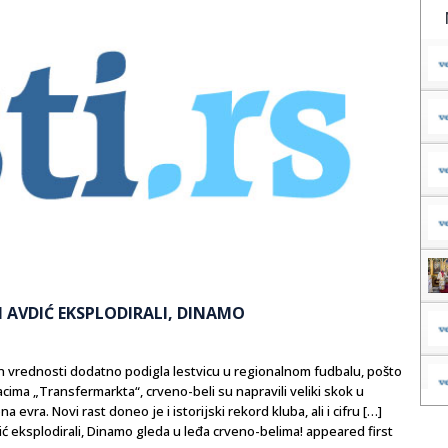
I AVDIĆ EKSPLODIRALI, DINAMO
ih vrednosti dodatno podigla lestvicu u regionalnom fudbalu, pošto
cima „Transfermarkta“, crveno-beli su napravili veliki skok u
evra. Novi rast doneo je i istorijski rekord kluba, ali i cifru […]
eksplodirali, Dinamo gleda u leđa crveno-belima! appeared first