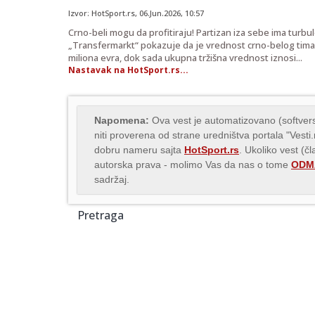
Izvor:
HotSport.rs
,
06.Jun.2026
, 10:57
Crno-beli mogu da profitiraju! Partizan iza sebe ima turbu
„Transfermarkt“ pokazuje da je vrednost crno-belog tima 
miliona evra, dok sada ukupna tržišna vrednost iznosi...
Nastavak na HotSport.rs...
Napomena:
Ova vest je automatizovano (softvers
niti proverena od strane uredništva portala "Vesti
dobru nameru sajta
HotSport.rs
. Ukoliko vest (č
autorska prava - molimo Vas da nas o tome
ODMA
sadržaj.
Pretraga