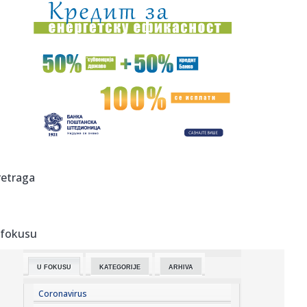
16:26:
Brena i Boba izdaju luks jahtu vrednu šest miliona evra:
Ispliva...
16:25:
Cirkus – Kanter i Vajt hoće u WNBA: "Demonizacija grupe
ljudi....
16:20:
Бар: Два света у једном граду
16:22:
Dvojica radnika povređena u fabrici u Kikindi
16:20:
Srpkinjama evropska bronza: Emilija, Natalija i Marija
retraga
"upucale" ...
16:17:
Povrijeđeni motociklista kod Brčkog van životne opasnosti
 fokusu
16:17:
Drugo veče „Fresh Wave“ festivala spojilo nespojive
ritmove
U FOKUSU
KATEGORIJE
ARHIVA
16:17:
Nada Topčagić iskreno o prolaznosti i najvećem strahu:
"Velika...
Coronavirus