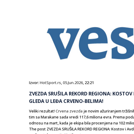
Izvor:
HotSport.rs
,
05.Jun.2026
, 22:21
ZVEZDA SRUŠILA REKORD REGIONA: KOSTOV 
GLEDA U LEĐA CRVENO-BELIMA!
Veliki rezultat!
Crvena zvezda
je novim ažuriranjem tržišn
tim sa Marakane sada vredi 117,6 miliona evra. Prema poda
odnosu na mart, kada je ekipa bila procenjena na 102 miliona 
The post ZVEZDA SRUŠILA REKORD REGIONA: Kostov i Avdić 