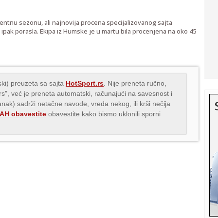
lentnu sezonu, ali najnovija procena specijalizovanog sajta
ipak porasla. Ekipa iz Humske je u martu bila procenjena na oko 45
ki) preuzeta sa sajta
HotSport.rs
. Nije preneta ručno,
.rs", već je preneta automatski, računajući na savesnost i
lanak) sadrži netačne navode, vređa nekog, ili krši nečija
H obavestite
obavestite kako bismo uklonili sporni