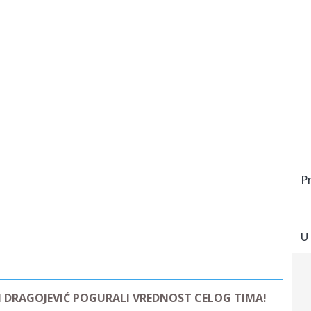
P
U
 I DRAGOJEVIĆ POGURALI VREDNOST CELOG TIMA!