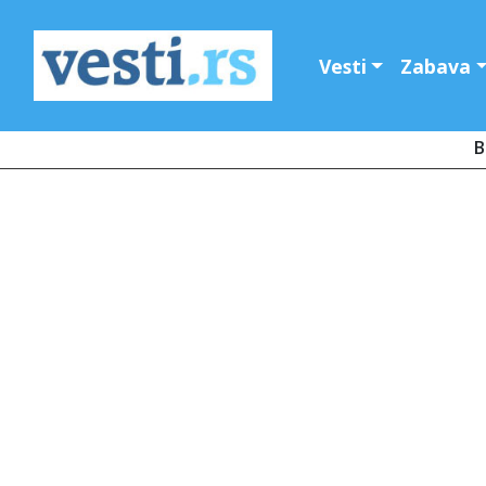
Vesti
Zabava
B