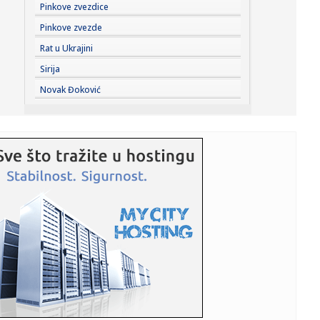
16:17:
Najveća željezara iz Afrike dolazi u BiH, velika prilika za
Pinkove zvezdice
dom...
Pinkove zvezde
16:17:
Gmail uvodi velike promjene od 2027. godine: Milioni
Rat u Ukrajini
korisnika mo...
Sirija
16:17:
VIDEO: Test 2026 Fiat Grande Panda
Novak Đoković
16:16:
Mala strelica na instrument tabli koju mnogi vozači
godinama ne ...
16:15:
Američka firma donela opremu za bušenje bez dozvole:
Grenland i...
16:12:
Turska ograničava pomorski saobraćaj ka Crnom moru
16:12:
U Mađarskoj oboren rekord najviše minimalne
temperature
16:11:
Mediji: Blokaderi "otpisali" i Bodirogu – čitav spisak
zamerki
16:10:
PARTIZAN GA JE ŽELEO, ALI JE ON IZABRAO DRUGI PUT:
Miletić otkr...