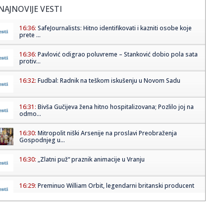
NAJNOVIJE VESTI
16:36:
SafeJournalists: Hitno identifikovati i kazniti osobe koje
prete ...
16:36:
Pavlović odigrao poluvreme – Stanković dobio pola sata
protiv...
16:32:
Fudbal: Radnik na teškom iskušenju u Novom Sadu
16:31:
Bivša Gučijeva žena hitno hospitalizovana; Pozlilo joj na
odmo...
16:30:
Mitropolit niški Arsenije na proslavi Preobraženja
Gospodnjeg u...
16:30:
„Zlatni puž“ praznik animacije u Vranju
16:29:
Preminuo William Orbit, legendarni britanski producent
16:27:
Grčka diže ""Apače; dva moćna helikoptera lete ka
Emiratima F...