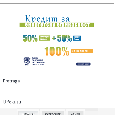
00:09:
Humska konačno videla konkretan Partizan! Pogledajte
hajlajtse p...
00:05:
Roganović ne pomišlja na opuštanje: Uvek ima mesta za
napredak...
00:04:
Vukotić ne zna ko je Baba: "Vidim da ga svi hvale"
00:01:
Na današnji dan, 7. avgust
23:59:
U predgrađu Damaska podignut autobus u vazduh, dve
osobe poginul...
23:55:
ROMAŠČENKO POSLE POTOPA U HUMSKOJ: Jedna stvar
Pretraga
posebno ga je ra...
23:54:
Aleksić: "Nemamo čega da se plašimo u Kazahstanu"
VIDEO
U fokusu
23:48:
Trener Tobola: "Hteli smo da Partizan napada po krilu"
U FOKUSU
KATEGORIJE
ARHIVA