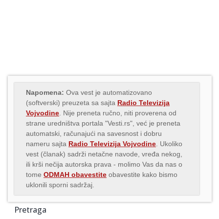
Napomena:
Ova vest je automatizovano
(softverski) preuzeta sa sajta
Radio Televizija
Vojvodine
. Nije preneta ručno, niti proverena od
strane uredništva portala "Vesti.rs", već je preneta
automatski, računajući na savesnost i dobru
nameru sajta
Radio Televizija Vojvodine
. Ukoliko
vest (članak) sadrži netačne navode, vređa nekog,
ili krši nečija autorska prava - molimo Vas da nas o
tome
ODMAH obavestite
obavestite kako bismo
uklonili sporni sadržaj.
Pretraga