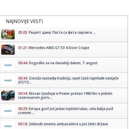
NAJNOVIJE VESTI
05:05:
Рецепт дана: Паста са фета сиром и ...
01:21:
Mercedes-AMG GT 53 4-Door Coupe
00:44:
Dogodilo se na današnji datum, 7. avgust
00:44:
Zvezda nastavlja tradiciju, opet časti najmlađe navijače
(FOTO...
00:34:
Nissan Qashqai e-Power prešao 1980 km s jednim
rezervoarom goriv...
00:29:
Evropa gori! Još jedan toplotni talas, cela Italija pod
crvenim ...
00:16:
Zelenski smenio ambasadore u još četiri države