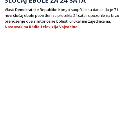
Vlasti Demokratske Republike Kongo saopštile su danas da je 71
novi slučaj ebole potvrđen za protekla 24 sata i upozorile na brzo
prenošenje ove smrtonosne bolesti u lokalnim zajednicama.
Nastavak na Radio Televizija Vojvodine...