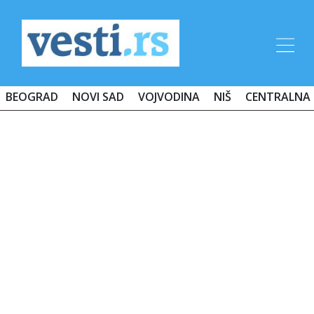
BEOGRAD
NOVI SAD
VOJVODINA
NIŠ
CENTRALNA 